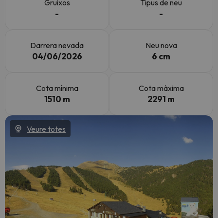
Gruixos
Tipus de neu
-
-
Darrera nevada
Neu nova
04/06/2026
6 cm
Cota mínima
Cota màxima
1510 m
2291 m
Veure totes