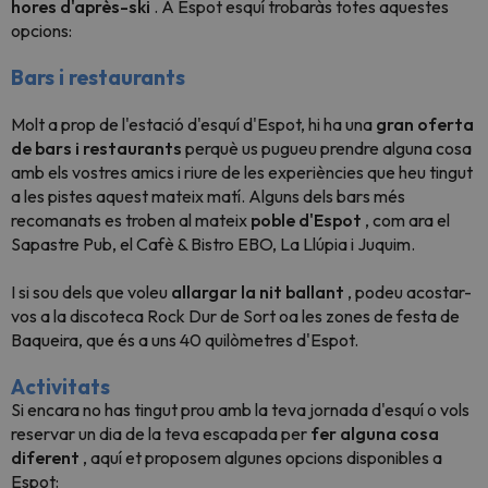
hores d'après-ski
. A Espot esquí trobaràs totes aquestes
opcions:
Bars i restaurants
Molt a prop de l'estació d'esquí d'Espot, hi ha una
gran oferta
de bars i restaurants
perquè us pugueu prendre alguna cosa
amb els vostres amics i riure de les experiències que heu tingut
a les pistes aquest mateix matí. Alguns dels bars més
recomanats es troben al mateix
poble d'Espot
, com ara el
Sapastre Pub, el Cafè & Bistro EBO, La Llúpia i Juquim.
I si sou dels que voleu
allargar la nit ballant
, podeu acostar-
vos a la discoteca Rock Dur de Sort oa les zones de festa de
Baqueira, que és a uns 40 quilòmetres d'Espot.
Activitats
Si encara no has tingut prou amb la teva jornada d'esquí o vols
reservar un dia de la teva escapada per
fer alguna cosa
diferent
, aquí et proposem algunes opcions disponibles a
Espot: