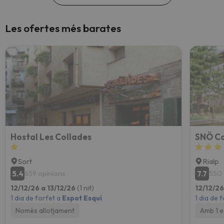
Les ofertes més barates
Hostal Les Collades
SNÖ Co
Sort
Rialp
5.4
7.7
659 opinions
550 
12/12/26 a 13/12/26
(1 nit)
12/12/26
1 dia de forfet a
Espot Esquí
1 dia de 
Només allotjament
Amb 1 