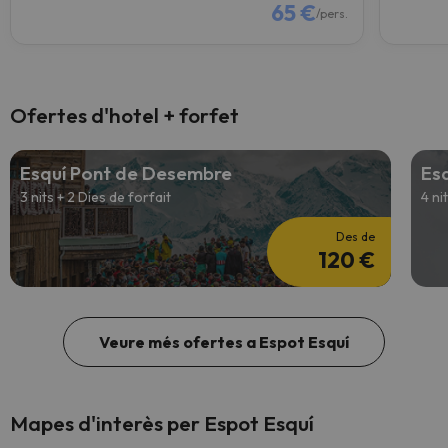
65 €
/pers.
Ofertes d'hotel + forfet
Esquí Pont de Desembre
Es
3 nits + 2 Dies de forfait
4 ni
Des de
120 €
Veure més ofertes a Espot Esquí
Mapes d'interès per Espot Esquí