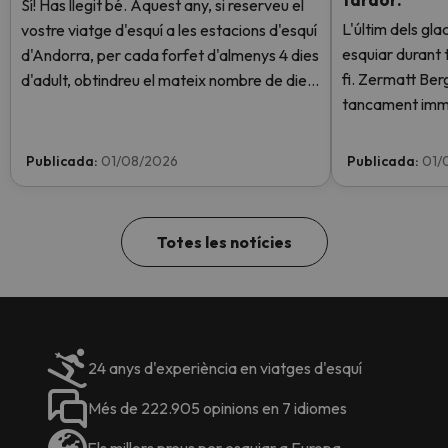
Sí! Has llegit bé. Aquest any, si reserveu el
L'últim dels gla
vostre viatge d'esquí a les estacions d'esquí
esquiar durant t
d'Andorra, per cada forfet d'almenys 4 dies
fi. Zermatt Be
d'adult, obtindreu el mateix nombre de dies
tancament imme
de forfet per a 1 nen totalment GRATIS.
instal·lacions a
Entra i informa't aquí.
altes temperatu
Publicada:
01/08/2026
Publicada:
01/
obert aquest c
Totes les notícies
24 anys d'experiència en viatges d'esquí
Més de 222.905 opinions en 7 idiomes