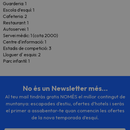
Guarderia: 1
Escola d’esquí: 1
Cafeteria: 2
Restaurant: 1
Autoservei: 1
Servei mèdic: 1 (cota 2000)
Centre d'informació: 1
Estadis de competició: 3
Lloguer d' esquis: 2
Parc infantil: 1
No és un Newsletter més…
Al teu mail tindràs gratis NOMÉS el millor contingut de
muntanya: escapades d’estiu, ofertes d’hotels i seràs
el primer a assabentar-te quan comencin les ofertes
de la nova temporada d’esquí.