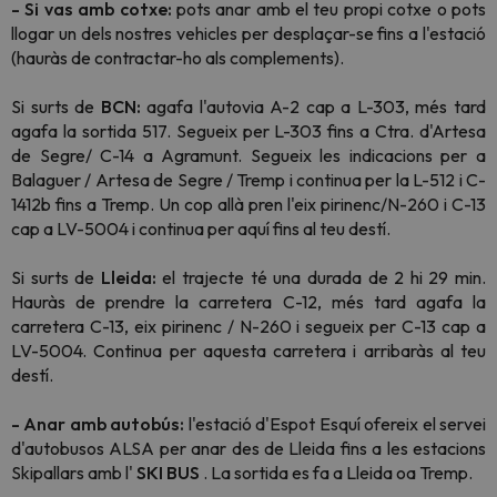
- Si vas amb cotxe:
pots anar amb el teu propi cotxe o pots
llogar un dels nostres vehicles per desplaçar-se fins a l'estació
(hauràs de contractar-ho als complements).
Si surts de
BCN:
agafa l'autovia A-2 cap a L-303, més tard
agafa la sortida 517. Segueix per L-303 fins a Ctra. d'Artesa
de Segre/ C-14 a Agramunt. Segueix les indicacions per a
Balaguer / Artesa de Segre / Tremp i continua per la L-512 i C-
1412b fins a Tremp. Un cop allà pren l'eix pirinenc/N-260 i C-13
cap a LV-5004 i continua per aquí fins al teu destí.
Si surts de
Lleida:
el trajecte té una durada de 2 hi 29 min.
Hauràs de prendre la carretera C-12, més tard agafa la
carretera C-13, eix pirinenc / N-260 i segueix per C-13 cap a
LV-5004. Continua per aquesta carretera i arribaràs al teu
destí.
- Anar amb autobús:
l'estació d'Espot Esquí ofereix el servei
d'autobusos ALSA per anar des de Lleida fins a les estacions
Skipallars amb l'
SKI BUS
. La sortida es fa a Lleida oa Tremp.