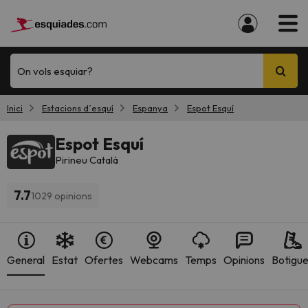
On vols esquiar?
Inici
Estacions d´esquí
Espanya
Espot Esquí
Espot Esquí
Pirineu Català
7.7
1029 opinions
General
Estat
Ofertes
Webcams
Temps
Opinions
Botigu