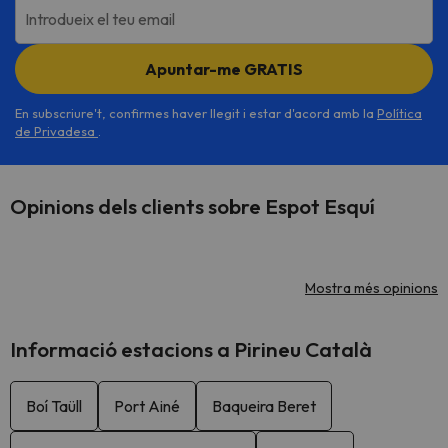
Introdueix el teu email
Apuntar-me GRATIS
En subscriure't, confirmes haver llegit i estar d'acord amb la
Política
de Privadesa
.
Opinions dels clients sobre Espot Esquí
Mostra més opinions
Informació estacions a Pirineu Català
Boí Taüll
Port Ainé
Baqueira Beret