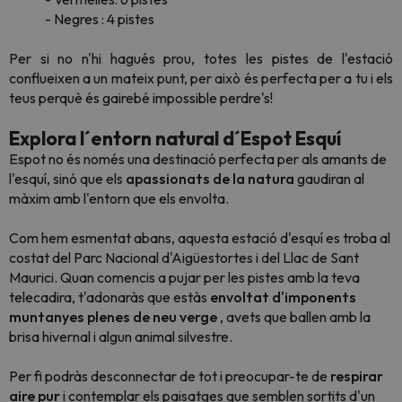
- Negres : 4 pistes
Per si no n'hi hagués prou, totes les pistes de l'estació
conflueixen a un mateix punt, per això és perfecta per a tu i els
teus perquè és gairebé impossible perdre's!
Explora l´entorn natural d´Espot Esquí
Espot no és només una destinació perfecta per als amants de
l'esquí, sinó que els
apassionats de la natura
gaudiran al
màxim amb l'entorn que els envolta.
Com hem esmentat abans, aquesta estació d'esquí es troba al
costat del Parc Nacional d'Aigüestortes i del Llac de Sant
Maurici. Quan comencis a pujar per les pistes amb la teva
telecadira, t'adonaràs que estàs
envoltat d'imponents
muntanyes plenes de neu verge
, avets que ballen amb la
brisa hivernal i algun animal silvestre.
Per fi podràs desconnectar de tot i preocupar-te de
respirar
aire pur
i contemplar els paisatges que semblen sortits d'un