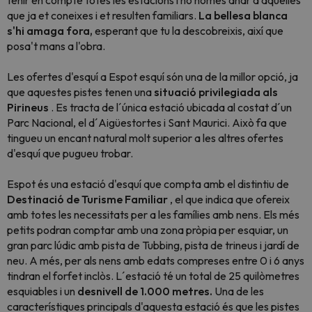
tenir en compte totes les estacions i no només anar a aquelles
que ja et coneixes i et resulten familiars.
La bellesa blanca
s'hi amaga fora,
esperant que tu la descobreixis, així que
posa't mans a l'obra.
Les ofertes d'esquí a Espot esquí són una de la millor opció, ja
que aquestes pistes tenen una
situació privilegiada als
Pirineus
. Es tracta de l´única estació ubicada al costat d´un
Parc Nacional, el d´Aigüestortes i Sant Maurici. Això fa que
tingueu un encant natural molt superior a les altres ofertes
d'esquí que pugueu trobar.
Espot és una estació d'esquí que compta amb el distintiu de
Destinació de Turisme Familiar
, el que indica que ofereix
amb totes les necessitats per a les famílies amb nens.
Els més
petits podran comptar amb una zona pròpia per esquiar, un
gran parc lúdic amb pista de Tubbing, pista de trineus i jardí de
neu
. A més, per als nens amb edats compreses entre 0 i 6 anys
tindran el forfet inclòs. L´estació té un total de 25 quilòmetres
esquiables i un
desnivell de 1.000 metres.
Una de les
característiques principals d'aquesta estació és que les pistes