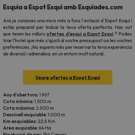
Esquia a Espot Esquí amb Esquiades.com
Ara ja coneixes una mica més a fons l´estació d´Espot Esquí i
estàs preparat per trobar la teva oferta perfecta. Has vist
que tenim les millors
ofertes d'esquí a Espot Esquí
? Podeu
triar l'hotel que més s'ajusti al vostre pressupost oa les vostres
preferències. ¡No esperis més per reservar la teva experiència
de diversió i adrenalina, en un entorn molt natural.
Veure ofertes a Espot Esquí
Any d'obertura:
1.967
Cota mínima:
1.500 m
Cota màxima:
2.500 m
Desnivell esquiable
: 1.000 m
Km esquiables:
22,5 Km
Area esquiable
: 64 Ha
Producció de neu
: 154 Canons