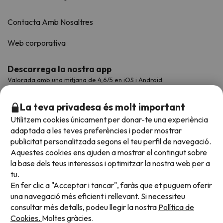
Contacta Amb Nosaltres
Web corporativa
Descarrega la nostra app
Valorada amb una mitjana de 4,6/5 en iOS i Android.
La teva privadesa és molt important
Utilitzem cookies únicament per donar-te una experiència
adaptada a les teves preferències i poder mostrar
publicitat personalitzada segons el teu perfil de navegació.
Aquestes cookies ens ajuden a mostrar el contingut sobre
la base dels teus interessos i optimitzar la nostra web per a
tu.
En fer clic a "Acceptar i tancar", faràs que et puguem oferir
Acceptem
una navegació més eficient i rellevant. Si necessiteu
consultar més detalls, podeu llegir la nostra
Política de
Cookies.
Moltes gràcies.