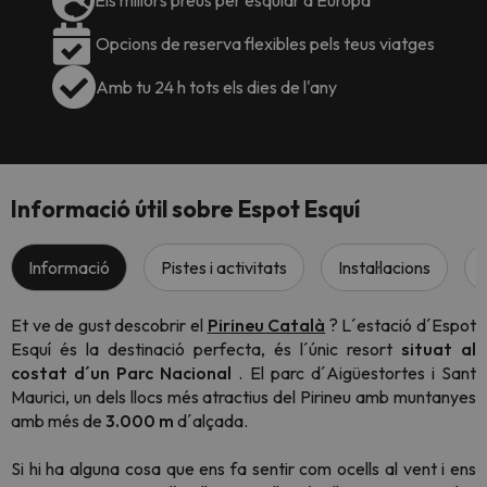
Els millors preus per esquiar a Europa
Opcions de reserva flexibles pels teus viatges
Amb tu 24 h tots els dies de l'any
Informació útil sobre Espot Esquí
Informació
Pistes i activitats
Instal·lacions
Et ve de gust descobrir el
Pirineu Català
? L´estació d´Espot
Esquí és la destinació perfecta, és l´únic resort
situat al
costat d´un Parc Nacional
. El parc d´Aigüestortes i Sant
Maurici, un dels llocs més atractius del Pirineu amb muntanyes
amb més de
3.000 m
d´alçada.
Si hi ha alguna cosa que ens fa sentir com ocells al vent i ens