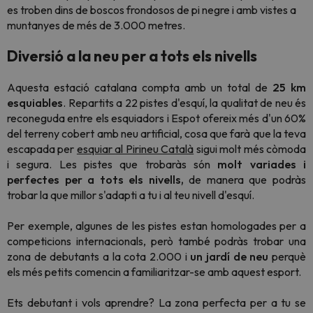
es troben dins de boscos frondosos de pi negre i amb vistes a
muntanyes de més de 3.000 metres.
Diversió a la neu per a tots els nivells
Aquesta estació catalana compta amb un total de
25 km
esquiables
. Repartits a 22 pistes d'esquí, la qualitat de neu és
reconeguda entre els esquiadors i Espot ofereix més d'un 60%
del terreny cobert amb neu artificial, cosa que farà que la teva
escapada per
esquiar al Pirineu Català
sigui molt més còmoda
i segura. Les pistes que trobaràs són
molt variades i
perfectes per a tots els nivells,
de manera que podràs
trobar la que millor s'adapti a tu i al teu nivell d'esquí.
Per exemple, algunes de les pistes estan homologades per a
competicions internacionals, però també podràs trobar una
zona de debutants a la cota 2.000 i
un jardí de neu
perquè
els més petits comencin a familiaritzar-se amb aquest esport.
Ets debutant i vols aprendre? La zona perfecta per a tu se