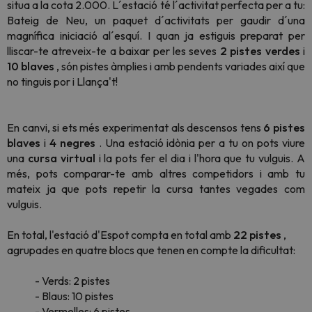
situa a la cota 2.000. L´estació té l´activitat perfecta per a tu:
Bateig de Neu, un paquet d´activitats per gaudir d´una
magnífica iniciació al´esquí. I quan ja estiguis preparat per
lliscar-te atreveix-te a baixar per les seves
2 pistes verdes
i
10 blaves
, són pistes àmplies i amb pendents variades així que
no tinguis por i Llança't!
En canvi, si ets més experimentat als descensos tens
6 pistes
blaves
i
4 negres
. Una estació idònia per a tu on pots viure
una
cursa virtual
i la pots fer el dia i l'hora que tu vulguis. A
més, pots comparar-te amb altres competidors i amb tu
mateix ja que pots repetir la cursa tantes vegades com
vulguis.
En total, l'estació d'Espot compta en total amb
22 pistes
,
agrupades en quatre blocs que tenen en compte la dificultat:
- Verds: 2 pistes
- Blaus: 10 pistes
- Vermelles: 6 pistes