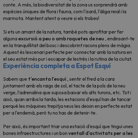
conte. A més, la biodiversitat de la zona us sorprendrà amb
espècies úniques de flora i fauna, com l'isard, l'àliga reial i la
marmota. Mantent atent a veure si els trobes!
Si ets un amant de la natura, també pots aprofitar per fer
alguna
excursió a peu o amb raquetes de neu
, endinsant-te
en la tranquil·litat del bosc i descobrint racons plens de màgia.
Aquest és lescenari perfecte per connectar amb la natura en
el seu estat més pur i escapar de lestrès i la rutina de la ciutat.
Experiència completa a Espot Esquí
Sabem que
t'encanta l'esquí
, sentir el fred a la cara
juntament amb els raigs de sol, el tacte de la pols de la neu
verge, l'adrenalina que suposa baixar els alts turons, etc. Tot i
això, quan arriba la tarda, les estacions d'esquí han de tancar
perquè les màquines trepitja neus les deixin en perfecte estat
per a l'endemà, però tu no has de detenir-te.
Per això, és important triar una estació d'esquí que tingui unes
bones infraestructures i un bon
ventall d'activitats per a les