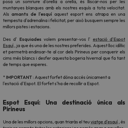
posa un somriure d'orella a orella, és lliscar-nos per les
muntanyes blanques amb els nostres esquís a tota velocitat.
Als
amants de l'esquí
aquest esport ens atrapa en una
tempesta d'adrenalina i felicitat, per això busquem sempre les
millors pistes i estacions.
Des d'
Esquiades
volem presentar-vos l'
estació d'Espot
Esquí
, ja que és una de les nostres preferides. Aquest lloc idíl·lic
et permetrà endinsar-te al cor dels Pirineus per conquerir els
cims més blancs i desfer aquesta bogeria hivernal que fa tant
de temps que esperes.
*
IMPORTANT
:
Aquest forfet dóna accés únicament a
l'estació d'Espot.
El forfet s'ha de recollir a Espot.
Espot Esquí: Una destinació única als
Pirineus
Una de les millors opcions, quan triaràs el teu
viatge d'esquí
, és