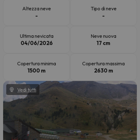
Altezza neve
Tipo di neve
-
-
Ultima nevicata
Neve nuova
04/06/2026
17 cm
Copertura minima
Copertura massima
1500 m
2630 m
Vedi tutti