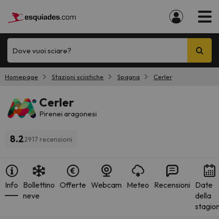
Dove vuoi sciare?
Homepage
Stazioni sciistiche
Spagna
Cerler
Cerler
Pirenei aragonesi
8.2
2917 recensioni
Info
Bollettino
Offerte
Webcam
Meteo
Recensioni
Date
neve
della
stagio