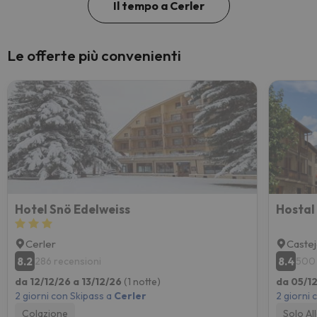
Il tempo a Cerler
Le offerte più convenienti
Hotel Snö Edelweiss
Hostal
Cerler
Castej
8.2
8.4
286 recensioni
500 
da 12/12/26 a 13/12/26
(1 notte)
da 05/1
2 giorni con Skipass a
Cerler
2 giorni 
Colazione
Solo Al