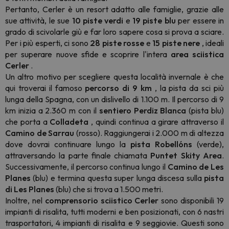
Pertanto, Cerler è un resort adatto alle famiglie, grazie alle
sue attività, le sue
10 piste verdi
e
19 piste blu
per essere in
grado di scivolarle giù e far loro sapere cosa si prova a sciare.
Per i più esperti, ci sono
28 piste rosse
e
15 piste nere
, ideali
per superare nuove sfide e scoprire l'intera
area sciistica
Cerler
.
Un altro motivo per scegliere questa località invernale è che
qui troverai il famoso
percorso di 9 km
, la pista da sci più
lunga della Spagna, con un dislivello di 1.100 m. Il percorso di 9
km inizia a 2.360 m con il
sentiero Perdiz Blanca
(pista blu)
che porta a
Colladeta
, quindi continua a girare attraverso il
Camino de Sarrau
(rosso). Raggiungerai i 2.000 m di altezza
dove dovrai continuare lungo la
pista Robellóns
(verde),
attraversando la parte finale chiamata
Puntet Skity Area
.
Successivamente, il percorso continua lungo il
Camino de Les
Planes
(blu) e termina questa super lunga discesa sulla
pista
di Les Planes
(blu) che si trova a 1.500 metri.
Inoltre, nel
comprensorio sciistico Cerler
sono disponibili 19
impianti di risalita, tutti moderni e ben posizionati, con 6 nastri
trasportatori, 4 impianti di risalita e 9 seggiovie. Questi sono