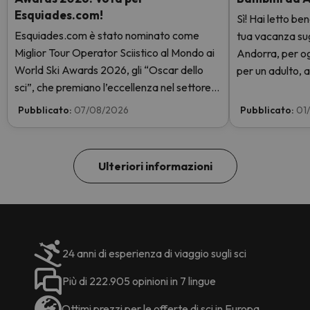
Esquiades.com!
Sì! Hai letto be
Esquiades.com è stato nominato come
tua vacanza sugli
Miglior Tour Operator Sciistico al Mondo ai
Andorra, per og
World Ski Awards 2026, gli “Oscar dello
per un adulto, a
sci”, che premiano l’eccellenza nel settore
giorni con skip
sciistico. Vota subito e aiutaci a arrivare in
GRATIS. Entra e
Pubblicato:
07/08/2026
Pubblicato:
01
cima!
Ulteriori informazioni
24 anni di esperienza di viaggio sugli sci
Più di 222.905 opinioni in 7 lingue
Ottimi prezzi per le offerte di sci in Europa