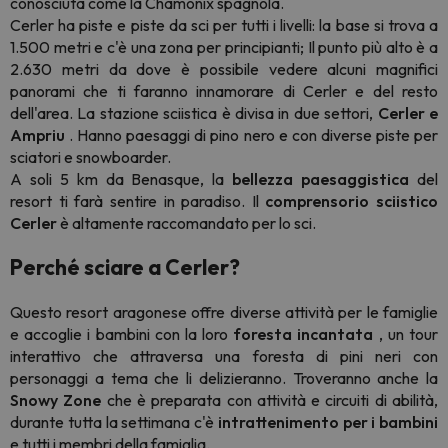
conosciuta come la Chamonix spagnola.
Cerler ha piste e piste da sci per tutti i livelli: la base si trova a
1.500 metri e c'è una zona per principianti; Il punto più alto è a
2.630 metri da dove è possibile vedere alcuni magnifici
panorami che ti faranno innamorare di Cerler e del resto
dell'area. La stazione sciistica è divisa in due settori,
Cerler e
Ampriu
. Hanno paesaggi di pino nero e con diverse piste per
sciatori e snowboarder.
A soli 5 km da Benasque, la
bellezza paesaggistica
del
resort ti farà sentire in paradiso. Il
comprensorio sciistico
Cerler
è altamente raccomandato per lo sci.
Perché sciare a Cerler?
Questo resort aragonese offre diverse attività per le famiglie
e accoglie i bambini con la loro
foresta incantata
, un tour
interattivo che attraversa una foresta di pini neri con
personaggi a tema che li delizieranno. Troveranno anche la
Snowy Zone
che è preparata con attività e circuiti di abilità,
durante tutta la settimana c'è
intrattenimento per i bambini
e tutti i membri della famiglia.