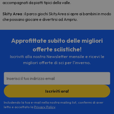
accompagnati da piatti tipici della valle.
Skity Area
: il parco giochi SkityArea si apre ai bambini in modo
che possano giocare e divertirsi ad Ampriu.
Approfittate subito delle migliori
offerte sciistiche!
Iscriviti alla nostra Newsletter mensile e ricevi le
migliori offerte di sci per l'inverno.
Inserisci il tuo indirizzo email
Iscriviti ora!
Includendo la tua e-mail nella nostra mailing list, confermi di aver
letto e accettato la
Privacy Policy
.