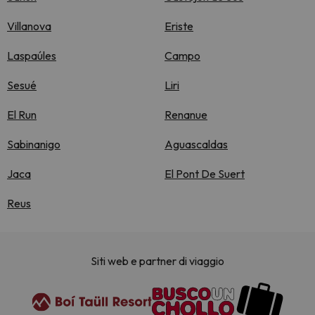
Villanova
Eriste
Laspaúles
Campo
Sesué
Liri
El Run
Renanue
Sabinanigo
Aguascaldas
Jaca
El Pont De Suert
Reus
Siti web e partner di viaggio