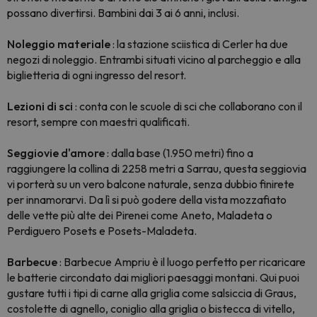
possano divertirsi. Bambini dai 3 ai 6 anni, inclusi.
Noleggio materiale
: la stazione sciistica di Cerler ha due
negozi di noleggio. Entrambi situati vicino al parcheggio e alla
biglietteria di ogni ingresso del resort.
Lezioni di sci
: conta con le scuole di sci che collaborano con il
resort, sempre con maestri qualificati.
Seggiovie d'amore
: dalla base (1.950 metri) fino a
raggiungere la collina di 2258 metri a Sarrau, questa seggiovia
vi porterà su un vero balcone naturale, senza dubbio finirete
per innamorarvi. Da lì si può godere della vista mozzafiato
delle vette più alte dei Pirenei come Aneto, Maladeta o
Perdiguero Posets e Posets-Maladeta.
Barbecue
: Barbecue Ampriu è il luogo perfetto per ricaricare
le batterie circondato dai migliori paesaggi montani. Qui puoi
gustare tutti i tipi di carne alla griglia come salsiccia di Graus,
costolette di agnello, coniglio alla griglia o bistecca di vitello,