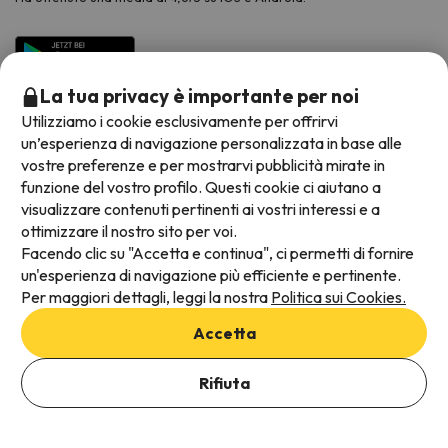
La tua privacy è importante per noi
Utilizziamo i cookie esclusivamente per offrirvi
un’esperienza di navigazione personalizzata in base alle
vostre preferenze e per mostrarvi pubblicità mirate in
funzione del vostro profilo. Questi cookie ci aiutano a
visualizzare contenuti pertinenti ai vostri interessi e a
Metodi di pagamento disponibili
ottimizzare il nostro sito per voi.
Facendo clic su "Accetta e continua", ci permetti di fornire
un'esperienza di navigazione più efficiente e pertinente.
Per maggiori dettagli, leggi la nostra
Politica sui Cookies.
Termini e condizioni generali
Accetta
Protezione dei dati
Informativa sui cookie
Rifiuta
Vedi offerte
Viajes para ti S.L.U. Copyright © Esquiades.com 2002-2026