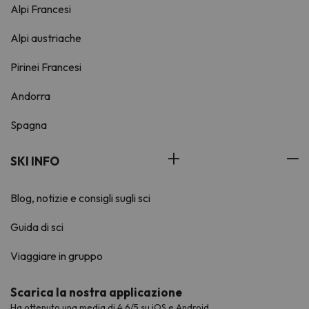
Alpi Francesi
Alpi austriache
Pirinei Francesi
Andorra
Spagna
SKI INFO
Blog, notizie e consigli sugli sci
Guida di sci
Viaggiare in gruppo
Scarica la nostra applicazione
Ha ottenuto una media di 4,6/5 su iOS e Android.