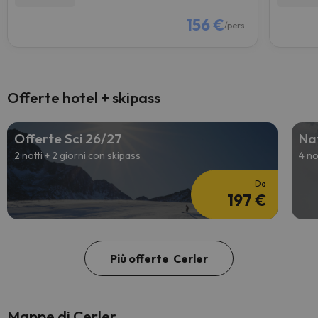
156 €
/pers.
Offerte hotel + skipass
Offerte Sci 26/27
Nat
2 notti + 2 giorni con skipass
4 no
Da
197 €
Più offerte Cerler
Mappe di Cerler