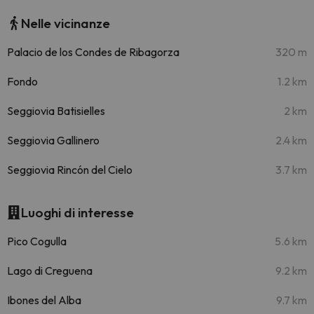
Nelle vicinanze
Palacio de los Condes de Ribagorza
320 m
Fondo
1.2 km
Seggiovia Batisielles
2 km
Seggiovia Gallinero
2.4 km
Seggiovia Rincón del Cielo
3.7 km
Luoghi di interesse
Pico Cogulla
5.6 km
Lago di Creguena
9.2 km
Ibones del Alba
9.7 km