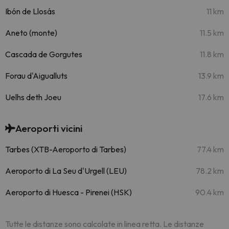
Ibón de Llosás
11 km
Aneto (monte)
11.5 km
Cascada de Gorgutes
11.8 km
Forau d'Aigualluts
13.9 km
Uelhs deth Joeu
17.6 km
Aeroporti vicini
Tarbes (XTB-Aeroporto di Tarbes)
77.4 km
Aeroporto di La Seu d'Urgell (LEU)
78.2 km
Aeroporto di Huesca - Pirenei (HSK)
90.4 km
Tutte le distanze sono calcolate in linea retta. Le distanze