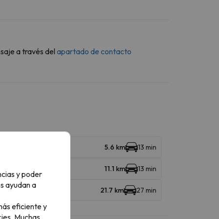
saje a través del
apartado de contacto
5.6 km
13 min
11.1 km
13 min
ncias y poder
os ayudan a
21.7 km
27 min
ás eficiente y
ies.
Muchas