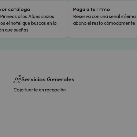
yor catálogo
Paga a tu ritmo
Pirineos a los Alpes suizos.
Reserva con una señal mínima 
s el hotel que buscas en la
abona el resto cómodamente.
ón que sueñas.
Servicios Generales
Caja fuerte en recepción