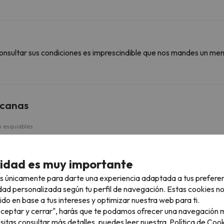
onsultar sus condiciones es imprescindible que nos mandes un men
rcanas
 esquiables
Clotes (Sauze d'Oulx)
4.1 km
8 min
cidad es muy importante
Cesana (San Sicario)
11.1 km
12 min
s únicamente para darte una experiencia adaptada a tus prefere
dad personalizada según tu perfil de navegación. Estas cookies n
Cit Roc (Sestriere)
17.1 km
21 min
ido en base a tus intereses y optimizar nuestra web para ti.
"Aceptar y cerrar", harás que te podamos ofrecer una navegación m
esitas consultar más detalles, puedes leer nuestra
Política de Cook