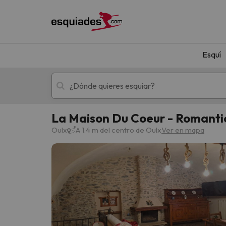
Esquí
La Maison Du Coeur - Romanti
Esquí
Escapadas
Oulx
A 1.4 m del centro de Oulx
Ver en mapa
¡Vaya! No hemos encontrado ningún resultado 