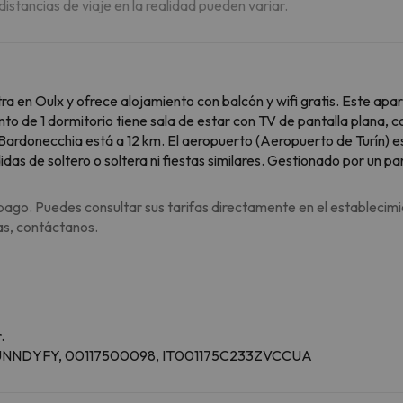
 distancias de viaje en la realidad pueden variar.
a en Oulx y ofrece alojamiento con balcón y wifi gratis. Este apa
to de 1 dormitorio tiene sala de estar con TV de pantalla plana, 
e Bardonecchia está a 12 km. El aeropuerto (Aeropuerto de Turín) e
s de soltero o soltera ni fiestas similares. Gestionado por un par
pago. Puedes consultar sus tarifas directamente en el establecimi
as, contáctanos.
.
C2EUNNDYFY, 00117500098, IT001175C233ZVCCUA