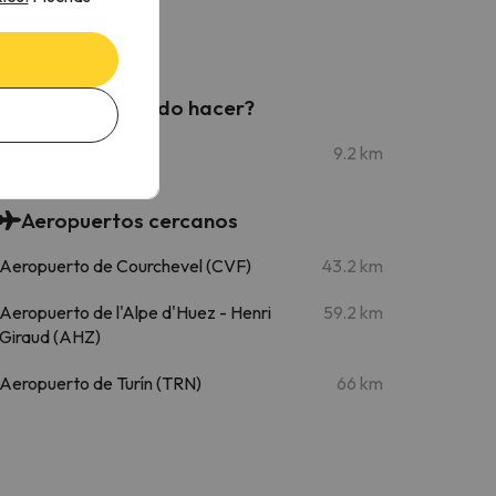
¿Qué más puedo hacer?
Jolly Market
9.2 km
Aeropuertos cercanos
Aeropuerto de Courchevel (CVF)
43.2 km
Aeropuerto de l'Alpe d'Huez - Henri
59.2 km
Giraud (AHZ)
Aeropuerto de Turín (TRN)
66 km