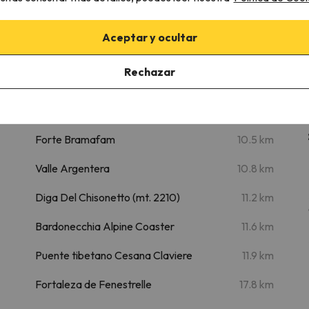
eur - Romantic Holiday
Aceptar y ocultar
Lugares de interés
Rechazar
m
Chaberton Adventure Park
8.1 km
m
Via Lattea
9.4 km
Forte Bramafam
10.5 km
Valle Argentera
10.8 km
Diga Del Chisonetto (mt. 2210)
11.2 km
Bardonecchia Alpine Coaster
11.6 km
Puente tibetano Cesana Claviere
11.9 km
Fortaleza de Fenestrelle
17.8 km