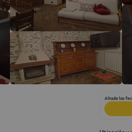
 el norte. En cuanto encuentre su brújula vuelve.
Añade las fec
Ubicación y