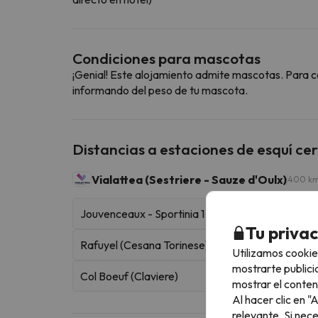
Condiciones para mascotas
¡Genial! Este alojamiento admite mascotas. Para c
informando del peso de tu mascota.
Distancias a estaciones de esquí ce
Vialattea (Sestriere - Sauze d'Oulx)
400 km
Jouvenceaux - Sportinia 1
Tu priva
Rafuyel (Cesana Torinese)
Utilizamos cookie
mostrarte publici
Col Boeuf (Claviere)
mostrar el conten
Al hacer clic en 
relevante. Si nec