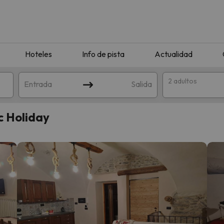
Hoteles
Info de pista
Actualidad
2 adultos
Entrada
Salida
c Holiday
que coincida con tu búsqueda. Prueba a modificar el destino.