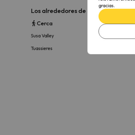
gracias.
Los alrededores de La Maison Du Co
Cerca
Susa Valley
1.9 k
Tuassieres
4.9 k