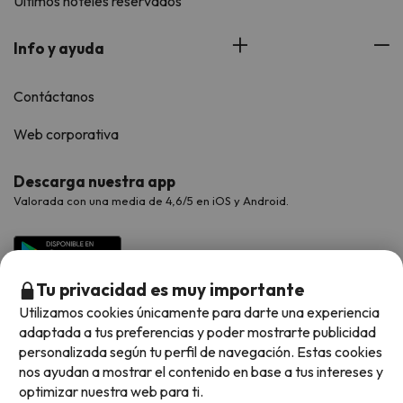
Últimos hoteles reservados
Info y ayuda
Contáctanos
Web corporativa
Descarga nuestra app
Valorada con una media de 4,6/5 en iOS y Android.
Tu privacidad es muy importante
Utilizamos cookies únicamente para darte una experiencia
adaptada a tus preferencias y poder mostrarte publicidad
personalizada según tu perfil de navegación. Estas cookies
nos ayudan a mostrar el contenido en base a tus intereses y
optimizar nuestra web para ti.
Métodos de pago disponibles