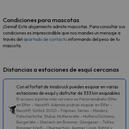
Condiciones para mascotas
¡Genial! Este alojamiento admite mascotas. Para consultar sus
condiciones es imprescindible que nos mandes un mensaje a
través del
apartado de contacto
informando del peso de tu
mascota.
Distancias a estaciones de esquí cercanas
Con el forfait de Innsbruck puedes esquiar en varias
estaciones de esquí y disfrutar de 333 km esquiables
El acceso a pistas más cercano es Panoramabahn Elfer
en Elfer – Neustift. Además podrás esquiar en Elfer –
Neustift, Schlick 2000 – Fulpmes, Serles – Mieders,
Patscherkofel, Stubai, Muttereralm – Mutters/Götzens,
Bergeralm – Steinach am Brenner, Glungezer – Tulfes,
Rangger Köpfl – Oberperfuss, Axamer Lizum, Kühtai y