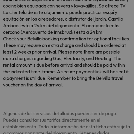
cocina bien equipada con nevera y lavavajillas. Se ofrece TV.
La clientela de este alojamiento puede practicar esquí y
equitación en los alrededores, o disfrutar del jardín. Castillo
Ambras está a 24 km del alojamiento. El aeropuerto más
cercano (Aeropuerto de Innsbruck) está a 24 km.
Check your Belvilla booking confirmation for optional facilities.
These may require an extra charge and should be ordered at
least 2 weeks prior arrival. Please note there are possible
extra charges regarding Gas, Electricity, and Heating. The
rental amount is due before arrival and should be paid within
the indicated time-frame. A secure payment link will be sent if
a payment is still due. Remember to bring the Belvilla travel
voucher on the day of arrival.
Algunos de los servicios detallados pueden ser de pago.
Puedes consultar sus tarifas directamente en el
establecimiento. Toda la información de esta ficha está sujeta
a cambios por parte del alojamiento. Si tienes dudas,