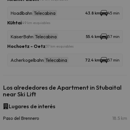
Hoadlbahn
Telecabina
43.8 km
45 min
Kühtai
49 km esquiables
KaiserBahn
Telecabina
55.4 km
57 min
Hochoetz - Oetz
37 km esquiables
Acherkogelbahn
Telecabina
72.4 km
57 min
Los alrededores de Apartment in Stubaital
near Ski Lift
Lugares de interés
Paso del Brennero
18.5 km