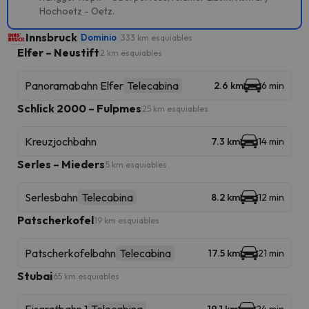
Hochoetz - Oetz.
Innsbruck
Dominio
333 km esquiables
Elfer – Neustift
2 km esquiables
Panoramabahn Elfer
Telecabina
2.6 km
6 min
Schlick 2000 – Fulpmes
25 km esquiables
Kreuzjochbahn
7.3 km
14 min
Serles – Mieders
5 km esquiables
Serlesbahn
Telecabina
8.2 km
12 min
Patscherkofel
19 km esquiables
Patscherkofelbahn
Telecabina
17.5 km
21 min
Stubai
65 km esquiables