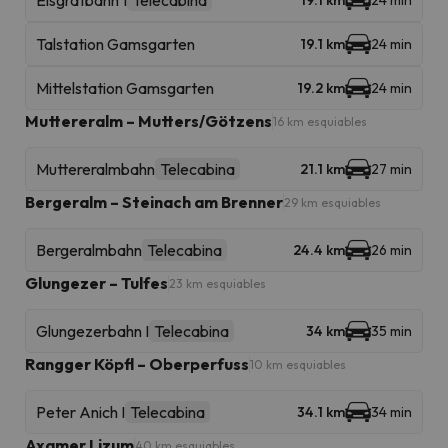
Eisgratbahn 1
Telecabina
19.1 km
24 min
Talstation Gamsgarten
19.1 km
24 min
Mittelstation Gamsgarten
19.2 km
24 min
Muttereralm – Mutters/Götzens
16 km esquiables
Muttereralmbahn
Telecabina
21.1 km
27 min
Bergeralm – Steinach am Brenner
29 km esquiables
Bergeralmbahn
Telecabina
24.4 km
26 min
Glungezer – Tulfes
23 km esquiables
Glungezerbahn I
Telecabina
34 km
35 min
Rangger Köpfl – Oberperfuss
10 km esquiables
Peter Anich I
Telecabina
34.1 km
34 min
Axamer Lizum
40 km esquiables