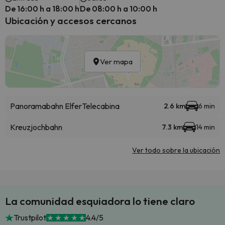
De 16:00 h a 18:00 h
De 08:00 h a 10:00 h
Ubicación y accesos cercanos
Ver mapa
Panoramabahn Elfer
Telecabina
2.6 km
6 min
Kreuzjochbahn
7.3 km
14 min
Ver todo sobre la ubicación
La comunidad esquiadora lo tiene claro
Trustpilot
4.4/5