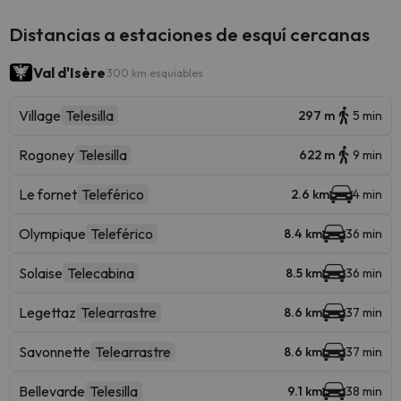
Distancias a estaciones de esquí cercanas
Val d'Isère
300 km esquiables
Village
Telesilla
297 m
5 min
Rogoney
Telesilla
622 m
9 min
Le fornet
Teleférico
2.6 km
4 min
Olympique
Teleférico
8.4 km
36 min
Solaise
Telecabina
8.5 km
36 min
Legettaz
Telearrastre
8.6 km
37 min
Savonnette
Telearrastre
8.6 km
37 min
Bellevarde
Telesilla
9.1 km
38 min