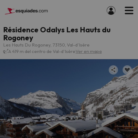
Résidence Odalys Les Hauts du
Rogoney
Les Hauts Du Rogoney, 73150, Val-d'Isère
A 419 m del centro de Val-d'Isère
Ver en mapa