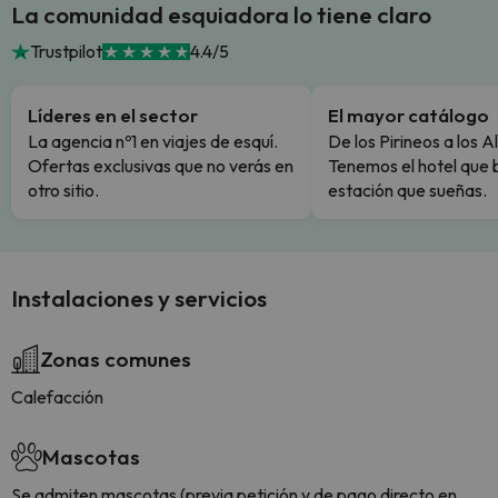
La comunidad esquiadora lo tiene claro
Trustpilot
4.4/5
Líderes en el sector
El mayor catálogo
La agencia nº1 en viajes de esquí.
De los Pirineos a los A
Ofertas exclusivas que no verás en
Tenemos el hotel que 
otro sitio.
estación que sueñas.
Instalaciones y servicios
Zonas comunes
Calefacción
Mascotas
Se admiten mascotas (previa petición y de pago directo en