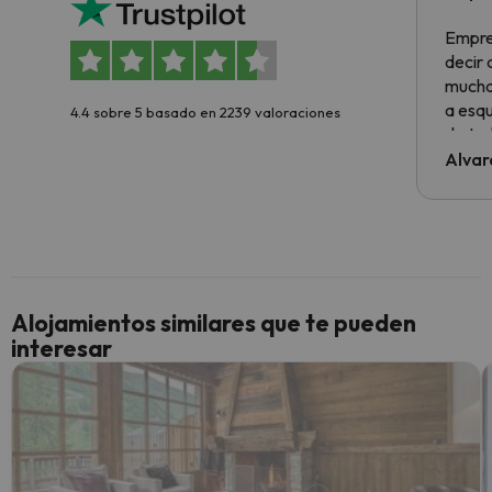
Empre
decir
muchas
a esqu
4.4 sobre 5 basado en 2239 valoraciones
de tod
al cli
Alvar
he ten
culpa 
inmobi
y un t
cancel
cance
Alojamientos similares que te pueden
perfe
interesar
diner
Recom
vacaci
esquia
extra
yo.