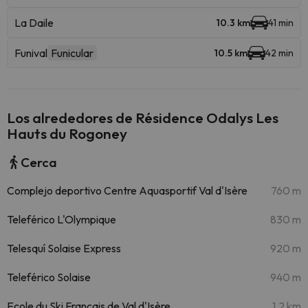
La Daile
10.3 km
41 min
Funival
Funicular
10.5 km
42 min
Los alrededores de Résidence Odalys Les
Hauts du Rogoney
Cerca
Complejo deportivo Centre Aquasportif Val d'Isère
760 m
Teleférico L'Olympique
830 m
Telesquí Solaise Express
920 m
Teleférico Solaise
940 m
Ecole du Ski Français de Val d'Isère
1.2 km