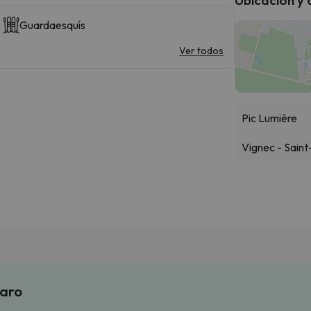
Guardaesquís
Ver todos
Pic Lumière
Vignec - Sain
laro