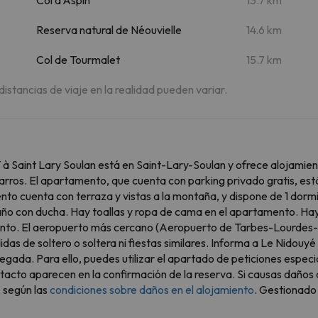
Reserva natural de Néouvielle
14.6 km
Col de Tourmalet
15.7 km
 distancias de viaje en la realidad pueden variar.
int Lary Soulan está en Saint-Lary-Soulan y ofrece alojamiento 
rros. El apartamento, que cuenta con parking privado gratis, est
o cuenta con terraza y vistas a la montaña, y dispone de 1 dormit
año con ducha. Hay toallas y ropa de cama en el apartamento. Hay
miento. El aeropuerto más cercano (Aeropuerto de Tarbes-Lourdes-
idas de soltero o soltera ni fiestas similares. Informa a Le Nid
legada. Para ello, puedes utilizar el apartado de peticiones espec
acto aparecen en la confirmación de la reserva. Si causas daños a
 según las
condiciones sobre daños en el alojamiento
. Gestionado 