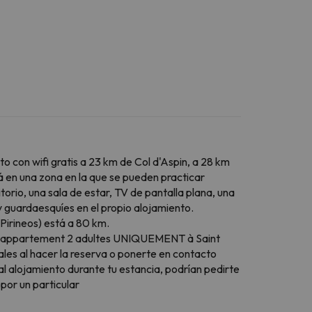
con wifi gratis a 23 km de Col d'Aspin, a 28 km
á en una zona en la que se pueden practicar
orio, una sala de estar, TV de pantalla plana, una
 guardaesquíes en el propio alojamiento.
Pirineos) está a 80 km.
ouyé appartement 2 adultes UNIQUEMENT à Saint
iales al hacer la reserva o ponerte en contacto
l alojamiento durante tu estancia, podrían pedirte
por un particular