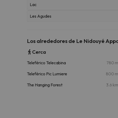
Lac
Les Agudes
Los alrededores de Le Nidouyé App
Cerca
Teleférico Telecabina
780 
Teleférico Pic Lumiere
800 
The Hanging Forest
3.6 k