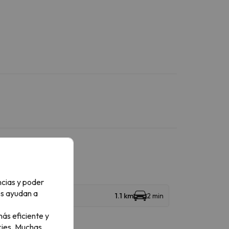
ncias y poder
os ayudan a
1.1 km
2 min
ás eficiente y
ies.
Muchas