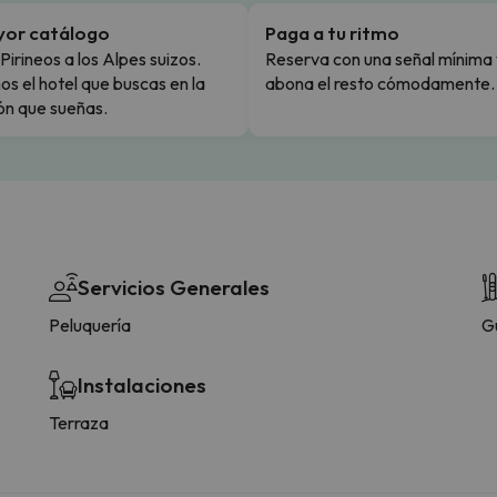
yor catálogo
Paga a tu ritmo
Pirineos a los Alpes suizos.
Reserva con una señal mínima 
s el hotel que buscas en la
abona el resto cómodamente.
ón que sueñas.
Servicios Generales
Peluquería
G
Instalaciones
Terraza