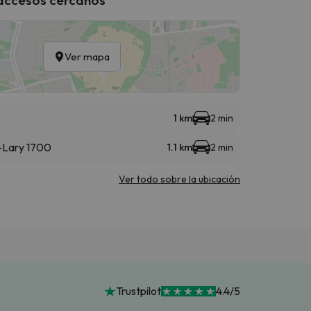
Ver mapa
1 km
2 min
t-Lary 1700
1.1 km
2 min
Ver todo sobre la ubicación
Trustpilot
4.4/5