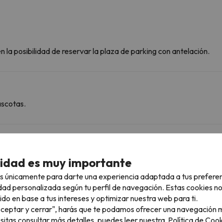
 la posibilidad de reservar la plaza de parking con antelación.
ascotas.
rcanas
cidad es muy importante
s únicamente para darte una experiencia adaptada a tus prefere
dad personalizada según tu perfil de navegación. Estas cookies n
Vignec - Saint-Lary 1700
1 km
2 min
ido en base a tus intereses y optimizar nuestra web para ti.
"Aceptar y cerrar", harás que te podamos ofrecer una navegación m
11.1 km
17 min
esitas consultar más detalles, puedes leer nuestra
Política de Cook