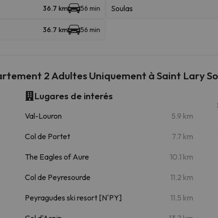
Soulas
36.7 km
56 min
36.7 km
56 min
artement 2 Adultes Uniquement à Saint Lary S
Lugares de interés
m
Val-Louron
5.9 km
m
Col de Portet
7.7 km
m
The Eagles of Aure
10.1 km
Col de Peyresourde
11.2 km
Peyragudes ski resort [N'PY]
11.5 km
Col d'Aspin
13.7 km