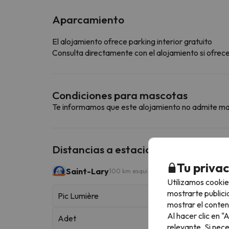
Aparcamiento
El alojamiento ofrece parking interior gratuito
Consulta directamente con el alojamiento si ofrecen
Condiciones para mascotas
Te informamos que este alojamiento no admite m
Distancias a estaciones de esquí ce
Tu priva
Saint-Lary
100 km esquiables
Utilizamos cookie
mostrarte publici
Pic Lumière
mostrar el conten
Al hacer clic en 
Adet
relevante. Si nec