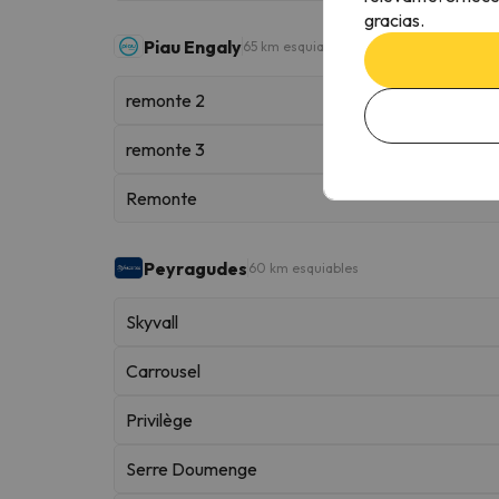
gracias.
Piau Engaly
65 km esquiables
remonte 2
remonte 3
Remonte
Peyragudes
60 km esquiables
Skyvall
Carrousel
Privilège
Serre Doumenge