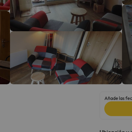
 el norte. En cuanto encuentre su brújula vuelve.
Añade las fec
Ubicación y