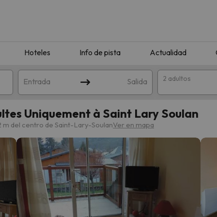
Hoteles
Info de pista
Actualidad
2 adultos
Entrada
Salida
ltes Uniquement à Saint Lary Soulan
2 m del centro de Saint-Lary-Soulan
Ver en mapa
que coincida con tu búsqueda. Prueba a modificar el destino.