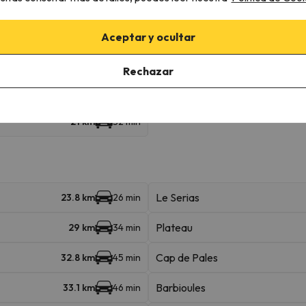
Aceptar y ocultar
Pic du Piau
19.4 km
29 min
Rechazar
remonte 4
19.9 km
28 min
21 km
32 min
Le Serias
23.8 km
26 min
Plateau
29 km
34 min
Cap de Pales
32.8 km
45 min
Barbioules
33.1 km
46 min