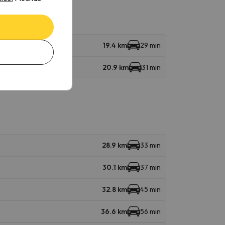
19.4 km
29 min
20.9 km
31 min
28.9 km
33 min
30.1 km
37 min
32.8 km
45 min
36.6 km
56 min