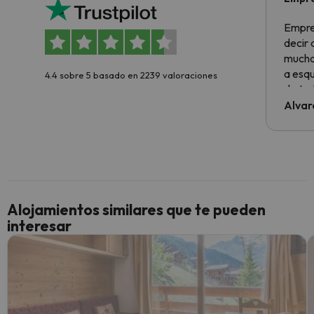
Empre
decir
muchas
a esqu
4.4 sobre 5 basado en 2239 valoraciones
de tod
al cli
Alvar
he ten
culpa 
inmobi
y un t
cancel
cance
Alojamientos similares que te pueden
perfe
interesar
diner
Recom
vacaci
esquia
extra
yo.