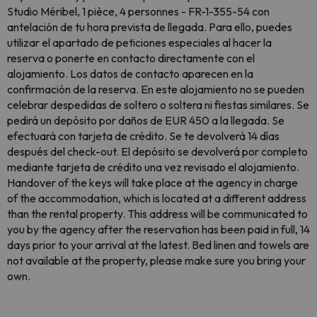
Studio Méribel, 1 pièce, 4 personnes - FR-1-355-54 con
antelación de tu hora prevista de llegada. Para ello, puedes
utilizar el apartado de peticiones especiales al hacer la
reserva o ponerte en contacto directamente con el
alojamiento. Los datos de contacto aparecen en la
confirmación de la reserva. En este alojamiento no se pueden
celebrar despedidas de soltero o soltera ni fiestas similares. Se
pedirá un depósito por daños de EUR 450 a la llegada. Se
efectuará con tarjeta de crédito. Se te devolverá 14 días
después del check-out. El depósito se devolverá por completo
mediante tarjeta de crédito una vez revisado el alojamiento.
Handover of the keys will take place at the agency in charge
of the accommodation, which is located at a different address
than the rental property. This address will be communicated to
you by the agency after the reservation has been paid in full, 14
days prior to your arrival at the latest. Bed linen and towels are
not available at the property, please make sure you bring your
own.