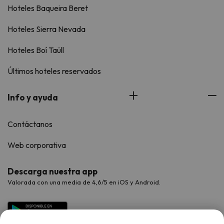
Hoteles Baqueira Beret
Hoteles Sierra Nevada
Hoteles Boí Taüll
Últimos hoteles reservados
Info y ayuda
Contáctanos
Web corporativa
Descarga nuestra app
Valorada con una media de 4,6/5 en iOS y Android.