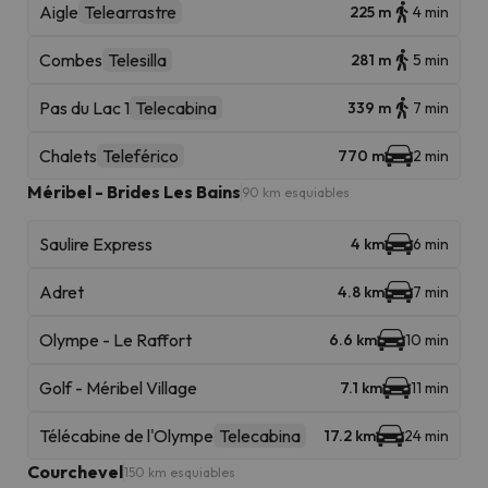
Aigle
Telearrastre
225 m
4 min
Combes
Telesilla
281 m
5 min
Pas du Lac 1
Telecabina
339 m
7 min
Chalets
Teleférico
770 m
2 min
Méribel - Brides Les Bains
90 km esquiables
Saulire Express
4 km
6 min
Adret
4.8 km
7 min
Olympe - Le Raffort
6.6 km
10 min
Golf - Méribel Village
7.1 km
11 min
Télécabine de l'Olympe
Telecabina
17.2 km
24 min
Courchevel
150 km esquiables