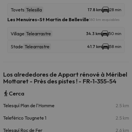
Tovets
Telesilla
17.8 km
28 min
Les Menuires-St Martin de Belleville
160 km esquiables
Village
Telearrastre
34.3 km
50 min
Stade
Telearrastre
41.7 km
58 min
Los alrededores de Appart rénové à Méribel
Mottaret - Près des pistes ! - FR-1-355-54
Cerca
Telesquí Plan de l'Homme
2.5 km
Teleférico Tougnete 1
2.5 km
Telesquí Roc de Fer
2.6 km