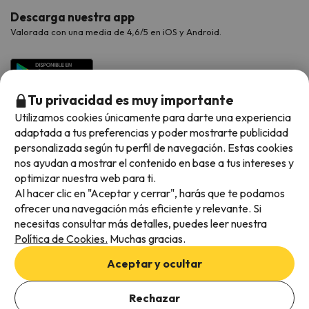
Descarga nuestra app
Valorada con una media de 4,6/5 en iOS y Android.
Tu privacidad es muy importante
Utilizamos cookies únicamente para darte una experiencia
adaptada a tus preferencias y poder mostrarte publicidad
personalizada según tu perfil de navegación. Estas cookies
nos ayudan a mostrar el contenido en base a tus intereses y
optimizar nuestra web para ti.
Métodos de pago disponibles
Al hacer clic en "Aceptar y cerrar", harás que te podamos
ofrecer una navegación más eficiente y relevante. Si
necesitas consultar más detalles, puedes leer nuestra
Política de Cookies.
Muchas gracias.
Condiciones generales
Aceptar y ocultar
Privacidad de datos
Añade las fechas para comprobar la disponibilidad
Política de cookies
Rechazar