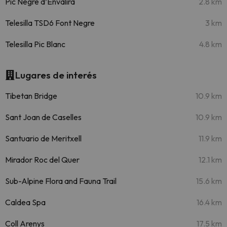
Pic Negre d’Envalira
2.8 km
Telesilla TSD6 Font Negre
3 km
Telesilla Pic Blanc
4.8 km
Lugares de interés
Tibetan Bridge
10.9 km
Sant Joan de Caselles
10.9 km
Santuario de Meritxell
11.9 km
Mirador Roc del Quer
12.1 km
Sub-Alpine Flora and Fauna Trail
15.6 km
Caldea Spa
16.4 km
Coll Arenys
17.5 km