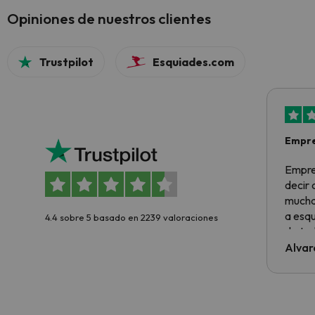
Opiniones de nuestros clientes
Trustpilot
Esquiades.com
Empre
Empre
decir
muchas
a esqu
4.4 sobre 5 basado en 2239 valoraciones
de tod
al cli
Alvar
he ten
culpa 
inmobi
y un t