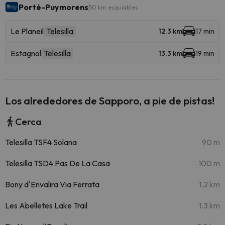
Porté-Puymorens
50 km esquiables
Le Planeil
Telesilla
12.3 km
17 min
Estagnol
Telesilla
13.3 km
19 min
Los alrededores de Sapporo, a pie de pistas!
Cerca
Telesilla TSF4 Solana
90 m
Telesilla TSD4 Pas De La Casa
100 m
Bony d'Envalira Via Ferrata
1.2 km
Les Abelletes Lake Trail
1.3 km