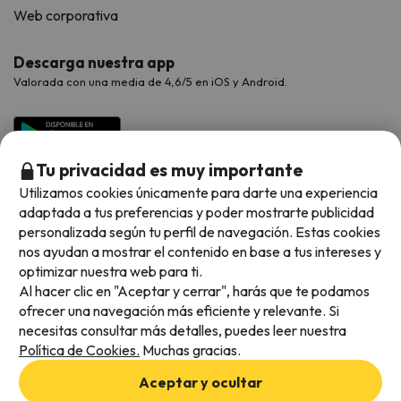
Web corporativa
Descarga nuestra app
Valorada con una media de 4,6/5 en iOS y Android.
Tu privacidad es muy importante
Utilizamos cookies únicamente para darte una experiencia
adaptada a tus preferencias y poder mostrarte publicidad
personalizada según tu perfil de navegación. Estas cookies
nos ayudan a mostrar el contenido en base a tus intereses y
optimizar nuestra web para ti.
Métodos de pago disponibles
Al hacer clic en "Aceptar y cerrar", harás que te podamos
ofrecer una navegación más eficiente y relevante. Si
necesitas consultar más detalles, puedes leer nuestra
Política de Cookies.
Muchas gracias.
Condiciones generales
Aceptar y ocultar
Privacidad de datos