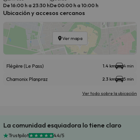
De 16:00 h a 23:30 h
De 00:00 h a 10:00 h
Ubicación y accesos cercanos
Ver mapa
Flégère (Le Pass)
1.4 km
4 min
Chamonix Planpraz
2.3 km
5 min
Ver todo sobre la ubicación
La comunidad esquiadora lo tiene claro
Trustpilot
4.4/5