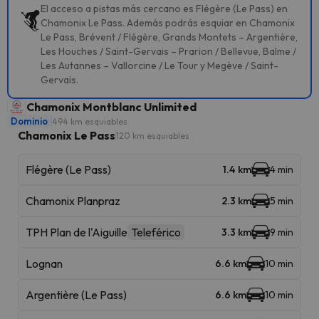
El acceso a pistas más cercano es Flégère (Le Pass) en
Chamonix Le Pass. Además podrás esquiar en Chamonix
Le Pass, Brévent / Flégère, Grands Montets – Argentière,
Les Houches / Saint-Gervais – Prarion / Bellevue, Balme /
Les Autannes – Vallorcine / Le Tour y Megève / Saint-
Gervais.
Chamonix Montblanc Unlimited
Dominio
494 km esquiables
Chamonix Le Pass
120 km esquiables
Flégère (Le Pass)
1.4 km
4 min
Chamonix Planpraz
2.3 km
5 min
TPH Plan de l'Aiguille
Teleférico
3.3 km
9 min
Lognan
6.6 km
10 min
Argentière (Le Pass)
6.6 km
10 min