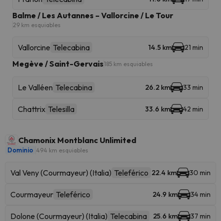
Balme / Les Autannes – Vallorcine / Le Tour
29 km esquiables
Vallorcine
Telecabina
14.5 km
21 min
Megève / Saint-Gervais
185 km esquiables
Le Valléen
Telecabina
26.2 km
33 min
Chattrix
Telesilla
33.6 km
42 min
Chamonix Montblanc Unlimited
Dominio
494 km esquiables
Val Veny (Courmayeur) (Italia)
Teleférico
22.4 km
30 min
Courmayeur
Teleférico
24.9 km
34 min
Dolone (Courmayeur) (Italia)
Telecabina
25.6 km
37 min