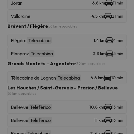
Joran
6.8 km
11 min
Vallorcine
14.5 km
21 min
Brévent / Flégère
56 km esquiables
Flégère
Telecabina
1.4 km
4 min
Planpraz
Telecabina
2.3 km
5 min
Grands Montets – Argentière
29 km esquiables
Télécabine de Lognan
Telecabina
6.6 km
10 min
Les Houches / Saint-Gervais – Prarion / Bellevue
55 km esquiables
Bellevue
Teleférico
10.8 km
15 min
Bellevue
Teleférico
11 km
16 min
Prarion
Telecabina
11.6 km
17 min