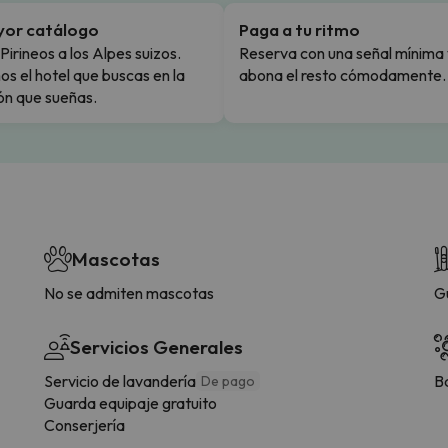
yor catálogo
Paga a tu ritmo
Pirineos a los Alpes suizos.
Reserva con una señal mínima 
s el hotel que buscas en la
abona el resto cómodamente.
ón que sueñas.
Mascotas
No se admiten mascotas
G
Servicios Generales
Servicio de lavandería
B
De pago
Guarda equipaje gratuito
Conserjería