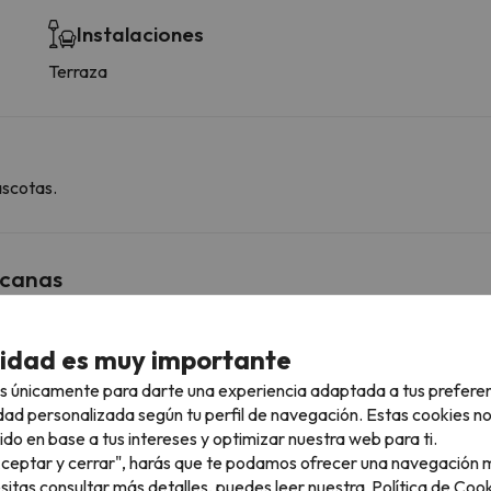
Instalaciones
Terraza
ascotas.
rcanas
cidad es muy importante
Pla de Beret
32.6 km
37 min
s únicamente para darte una experiencia adaptada a tus prefere
dad personalizada según tu perfil de navegación. Estas cookies n
41.2 km
46 min
ido en base a tus intereses y optimizar nuestra web para ti.
"Aceptar y cerrar", harás que te podamos ofrecer una navegación m
esitas consultar más detalles, puedes leer nuestra
Política de Cook