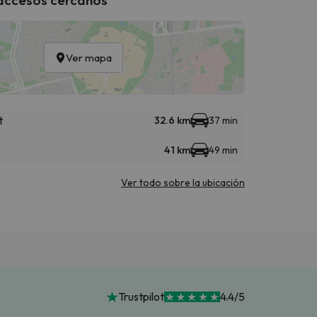
Ver mapa
t
32.6 km
37 min
41 km
49 min
Ver todo sobre la ubicación
Trustpilot
4.4/5