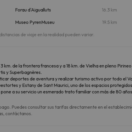
Forau d'Aigualluts
16.3 km
Museo PyrenMuseu
19.5 km
 distancias de viaje en la realidad pueden variar.
a 3 km. de la frontera francesa y a 18 km. de Vielha en pleno Pirin
rtis y Superbagnères.
ticar deportes de aventura y realizar turismo activo por todo el V
stortes y Estany de Sant Maurici, uno de los espacios protegidos 
ne a su servicio un esmerado trato familiar con más de 80 años a
pago. Puedes consultar sus tarifas directamente en el establecimi
as, contáctanos.