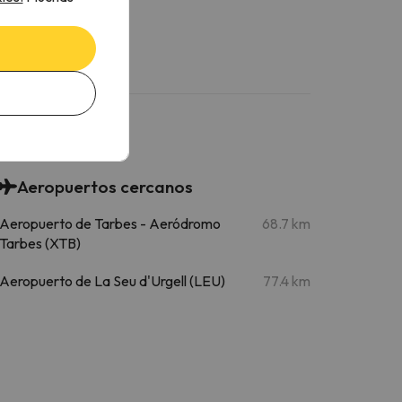
Aeropuertos cercanos
Aeropuerto de Tarbes - Aeródromo
68.7 km
Tarbes (XTB)
Aeropuerto de La Seu d'Urgell (LEU)
77.4 km