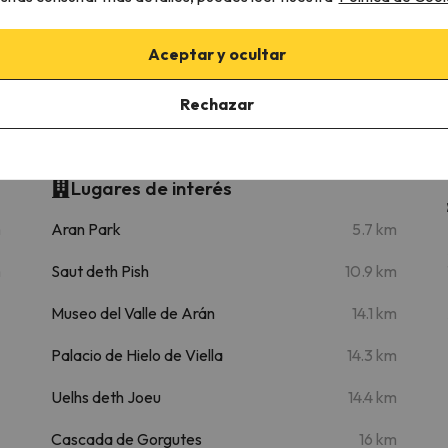
40 km
52 min
Aceptar y ocultar
Rechazar
Lugares de interés
m
Aran Park
5.7 km
m
Saut deth Pish
10.9 km
Museo del Valle de Arán
14.1 km
Palacio de Hielo de Viella
14.3 km
Uelhs deth Joeu
14.4 km
Cascada de Gorgutes
16 km