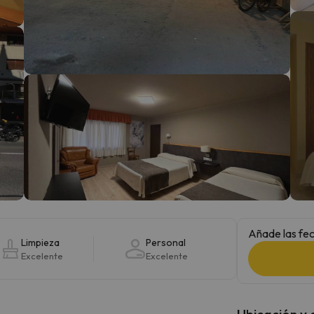
 el norte. En cuanto encuentre su brújula vuelve.
Añade las fec
Limpieza
Personal
Excelente
Excelente
Ubicación y