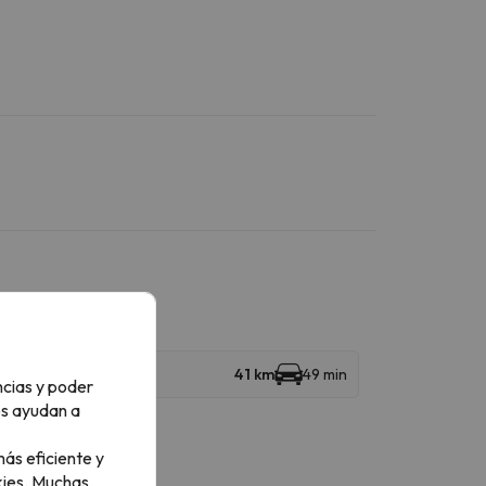
41 km
49 min
ncias y poder
os ayudan a
ás eficiente y
ies.
Muchas