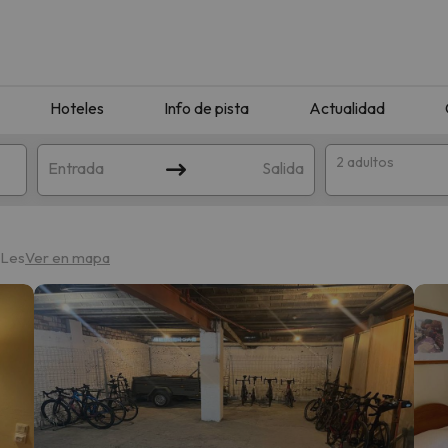
Hoteles
Info de pista
Actualidad
2 adultos
Entrada
Salida
 Les
Ver en mapa
que coincida con tu búsqueda. Prueba a modificar el destino.