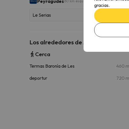
Peyragudes
60 km esquiables
gracias.
Le Serias
Los alrededores de Juan Canejan
Cerca
Termas Baronía de Les
460 
deportur
720 