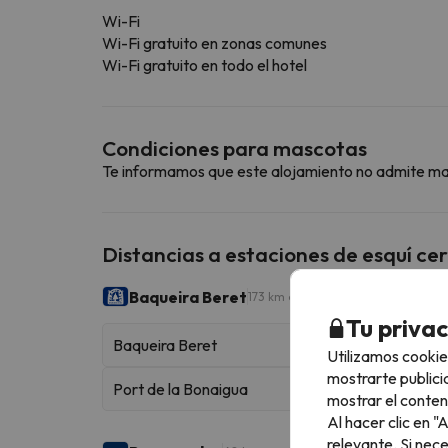
Wi-Fi
Wi-Fi gratuito en zonas comunes
Wi-Fi gratuito en todo el hotel
Condiciones para mascotas
Te informamos que este alojamiento no admite m
Distancias a estaciones de esquí ce
Baqueira Beret
173 km esquiables
Tu priva
Baqueira Beret
Utilizamos cookie
mostrarte publici
Port de la Bonaigua
mostrar el conten
Al hacer clic en 
relevante. Si nec