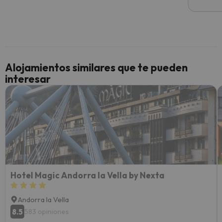
he ten
culpa 
inmobi
y un t
cancel
cance
Alojamientos similares que te pueden
perfe
interesar
diner
Recom
vacaci
esquia
extra
yo.
Hotel Magic Andorra la Vella by Nexta
Andorra la Vella
8.5
583 opiniones