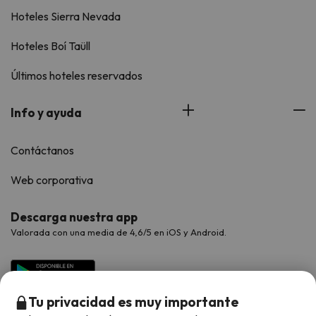
Hoteles Sierra Nevada
Hoteles Boí Taüll
Últimos hoteles reservados
Info y ayuda
Contáctanos
Web corporativa
Descarga nuestra app
Valorada con una media de 4,6/5 en iOS y Android.
Tu privacidad es muy importante