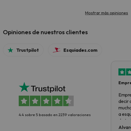
Mostrar más opiniones
Opiniones de nuestros clientes
Trustpilot
Esquiades.com
Empre
Empre
decir
muchas
a esqu
4.4 sobre 5 basado en 2239 valoraciones
de tod
al cli
Alvar