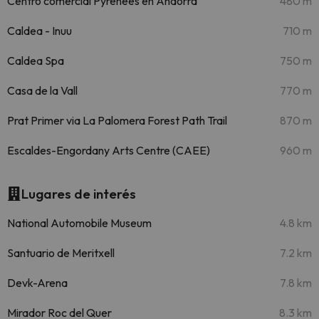
Centro comercial Pyrenees en Andorra
480 m
Caldea - Inuu
710 m
Caldea Spa
750 m
Casa de la Vall
770 m
Prat Primer via La Palomera Forest Path Trail
870 m
Escaldes-Engordany Arts Centre (CAEE)
960 m
Lugares de interés
National Automobile Museum
4.8 km
Santuario de Meritxell
7.2 km
Devk-Arena
7.8 km
Mirador Roc del Quer
8.3 km