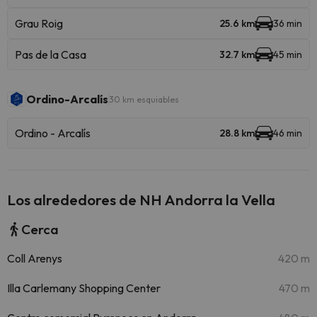
Grau Roig
25.6 km
36 min
Pas de la Casa
32.7 km
45 min
Ordino-Arcalís
30 km esquiables
Ordino - Arcalís
28.8 km
46 min
Los alrededores de NH Andorra la Vella
Cerca
Coll Arenys
420 m
Illa Carlemany Shopping Center
470 m