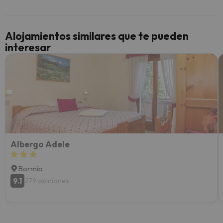
y un t
cancel
cance
Alojamientos similares que te pueden
perfe
interesar
diner
Recom
vacaci
esquia
extra
yo.
Albergo Adele
Bormio
9.1
279 opiniones