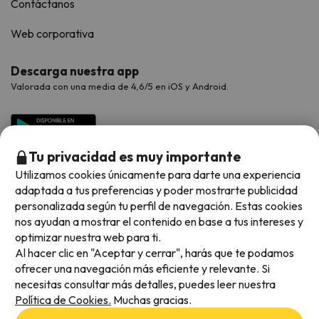
Contáctanos
Web corporativa
Descarga nuestra app
Valorada con una media de 4,6/5 en iOS y Android.
Tu privacidad es muy importante
Utilizamos cookies únicamente para darte una experiencia
adaptada a tus preferencias y poder mostrarte publicidad
personalizada según tu perfil de navegación. Estas cookies
nos ayudan a mostrar el contenido en base a tus intereses y
optimizar nuestra web para ti.
Métodos de pago disponibles
Al hacer clic en "Aceptar y cerrar", harás que te podamos
ofrecer una navegación más eficiente y relevante. Si
necesitas consultar más detalles, puedes leer nuestra
Política de Cookies.
Muchas gracias.