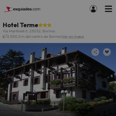
Hotel Terme
Via Martinelli 6, 23032, Bormio
A 550.2 m del centro de Bormio
Ver en mapa