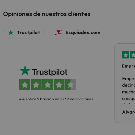
Opiniones de nuestros clientes
Trustpilot
Esquiades.com
Empre
Empre
decir
muchas
a esqu
4.4 sobre 5 basado en 2239 valoraciones
de tod
al cli
Alvar
he ten
culpa 
inmobi