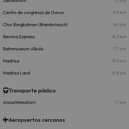
Jakobshorn
11.1 km
Centro de congresos de Davos
11.9 km
Chur Bergbahnen (Brambrüesch)
14.1 km
Bernina Express
14.3 km
Bahnmuseum Albula
17.1 km
Madrisa
19.2 km
Madrisa Land
19.8 km
Transporte público
ArosaWeisshorn
1.7 km
Aeropuertos cercanos