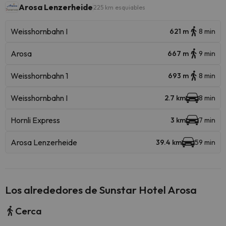
Arosa Lenzerheide
225 km esquiables
Weisshornbahn I
621 m
8 min
Arosa
667 m
9 min
Weisshornbahn 1
693 m
8 min
Weisshornbahn I
2.7 km
8 min
Hornli Express
3 km
7 min
Arosa Lenzerheide
39.4 km
59 min
Los alrededores de Sunstar Hotel Arosa
Cerca