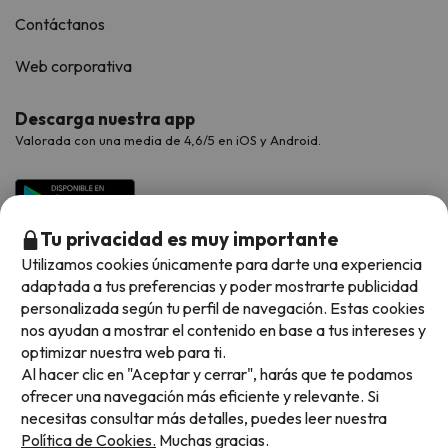
Contáctanos
Web corporativa
Descarga nuestra app
Valorada con una media de 4,6/5 en iOS y Android.
Tu privacidad es muy importante
Utilizamos cookies únicamente para darte una experiencia
adaptada a tus preferencias y poder mostrarte publicidad
personalizada según tu perfil de navegación. Estas cookies
nos ayudan a mostrar el contenido en base a tus intereses y
optimizar nuestra web para ti.
Métodos de pago disponibles
Al hacer clic en "Aceptar y cerrar", harás que te podamos
ofrecer una navegación más eficiente y relevante. Si
necesitas consultar más detalles, puedes leer nuestra
Política de Cookies.
Muchas gracias.