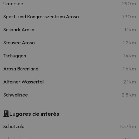
Untersee
290 m
Sport- und Kongresszentrum Arosa
730 m
Seilpark Arosa
1.1 km
Stausee Arosa
1.2 km
Tschuggen
1.4 km
Arosa Bärenland
1.6 km
Alteiner Wasserfall
2.1 km
Schwellisee
2.8 km
Lugares de interés
Schatzalp
10.7 km