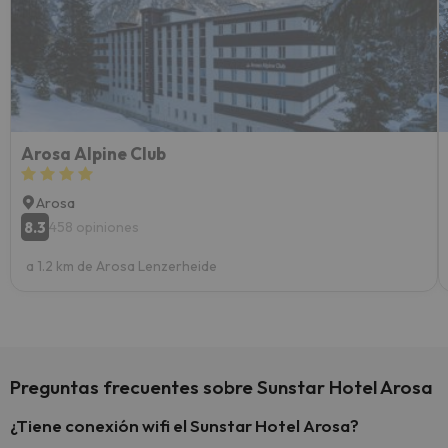
vacaci
esquia
extra
yo.
Arosa Alpine Club
Arosa
8.3
458 opiniones
a 1.2 km de Arosa Lenzerheide
Preguntas frecuentes sobre Sunstar Hotel Arosa
¿Tiene conexión wifi el Sunstar Hotel Arosa?