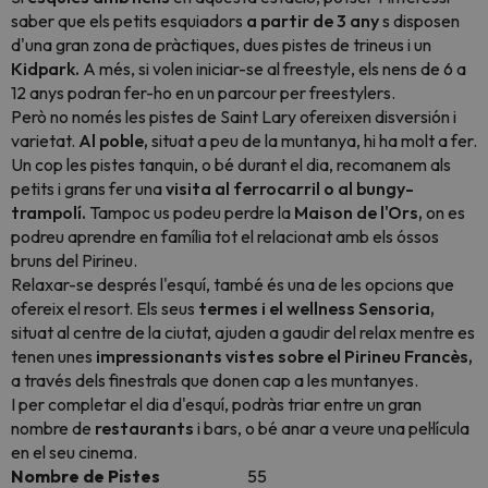
saber que els petits esquiadors
a partir de 3 any
s disposen
d'una gran zona de pràctiques, dues pistes de trineus i un
Kidpark.
A més, si volen iniciar-se al freestyle, els nens de 6 a
12 anys podran fer-ho en un
parcour
per
freestylers.
Però no només les pistes de Saint Lary ofereixen disversión i
varietat.
Al poble,
situat a peu de la muntanya, hi ha molt a fer.
Un cop les pistes tanquin, o bé durant el dia, recomanem als
petits i grans fer una
visita al ferrocarril o al bungy-
trampolí.
Tampoc us podeu perdre la
Maison de l'Ors,
on es
podreu aprendre en família tot el relacionat amb els óssos
bruns del Pirineu.
Relaxar-se després l'esquí, també és una de les opcions que
ofereix el resort. Els seus
termes i el wellness Sensoria,
situat al centre de la ciutat, ajuden a gaudir del relax mentre es
tenen unes
impressionants vistes sobre el Pirineu Francès,
a través dels finestrals que donen cap a les muntanyes.
I per completar el dia d'esquí, podràs triar entre un gran
nombre de
restaurants
i bars, o bé anar a veure una pel·lícula
en el seu cinema.
Nombre de Pistes
55