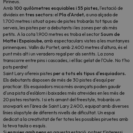
Pirineus.
Amb
100 quilòmetres esquiables i 55 pistes,
l'estació de
divideix en
tres sectors:
el
Pla d'Ardet,
a una alçada de
1.700 metres i situat a peu de pistes trobaràs tot tipus de
serveis, les pistes per a debutants i les zones per als més
petits. A la cota 1.900 metres es troba el sector
Soum de
Matte i Espaiaube,
amb espectaculars vistes a les muntanyes
pirinenques. Vallin du Portet, amb 2.400 metres d'altura, és el
punt més alt i un veradero regal per als sentits. La zona
transcorre entre pins i cascades, i el llac gelat de l'Oule. No t'ho
pots perdre!
Saint Lary ofereix pistes
per a tots els tipus d'esquiadors.
Els debutants disposen de més de 30 pistes d'esquí per
practicar. Els esquiadors mica més avançats poden gaudir
d'una pista d'eslàlom i baixades més atrevides en les més de
20 pistes restants. I si ets amant del freestyle, trobaràs un
snowpark en l'àrea de Saint Lary 2.400, equipat amb diverses
línies
slopstyle
de diferents nivells de dificultat. Un espai
dedicat a la creativitat de fer totes les possibles piruetes amb
la teva taula o esquís.
Si
esquies amb nens
en aquesta estació, potser t'interessi