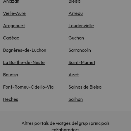
Ancizan
Bielsa
Vielle-Aure
Arreau
Aragnouet
Loudenvielle
Cadéac
Guchan
Bagnères-de-Luchon
Sarrancolin
La Barthe-de-Neste
Saint-Mamet
Bourisp
Azet
Font-Romeu-Odeillo-Via
Salinas de Bielsa
Heches
Sailhan
Altres portals de viatges del grup i principals
col·laboradors