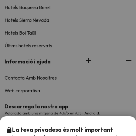
Hotels Baqueira Beret
Hotels Sierra Nevada
Hotels Boí Taüll
Últims hotels reservats
Informació i ajuda
Contacta Amb Nosaltres
Web corporativa
Descarrega la nostra app
Valorada amb una mitjana de 4,6/5 en iOS i Android.
La teva privadesa és molt important