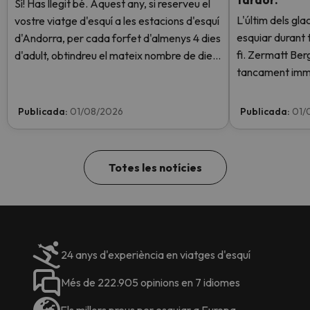
Sí! Has llegit bé. Aquest any, si reserveu el
L'últim dels gla
vostre viatge d'esquí a les estacions d'esquí
esquiar durant t
d'Andorra, per cada forfet d'almenys 4 dies
fi. Zermatt Be
d'adult, obtindreu el mateix nombre de dies
tancament imme
de forfet per a 1 nen totalment GRATIS.
instal·lacions a
Entra i informa't aquí.
altes temperatu
Publicada:
01/08/2026
Publicada:
01/
obert aquest c
Totes les notícies
24 anys d'experiència en viatges d'esquí
Més de 222.905 opinions en 7 idiomes