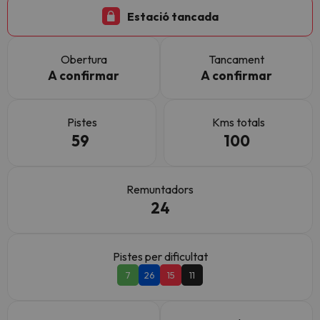
Estació tancada
Obertura
Tancament
A confirmar
A confirmar
Pistes
Kms totals
59
100
Remuntadors
24
Pistes per dificultat
7
26
15
11