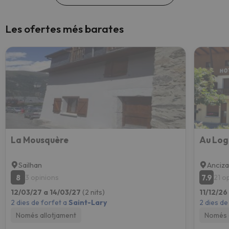
Les ofertes més barates
La Mousquère
Au Log
Sailhan
Anciz
8
7.9
3 opinions
21 o
12/03/27 a 14/03/27
(2 nits)
11/12/26
2 dies de forfet a
Saint-Lary
2 dies de
Només allotjament
Només 