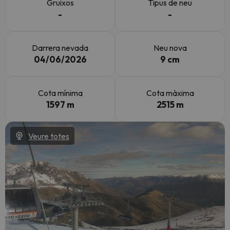
Gruixos
Tipus de neu
-
-
Darrera nevada
Neu nova
04/06/2026
9 cm
Cota mínima
Cota màxima
1597 m
2515 m
Veure totes