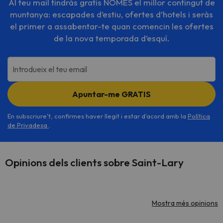
Al teu mail tindràs gratis NOMÉS el millor contingut de
muntanya: escapades d’estiu, ofertes d’hotels i seràs
el primer a assabentar-te quan comencin les ofertes
de la nova temporada d’esquí.
Introdueix el teu email
Apuntar-me GRATIS
En subscriure't, confirmes haver llegit i estar d'acord amb la
Política
de Privadesa
.
Opinions dels clients sobre Saint-Lary
Mostra més opinions