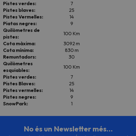
Pistes verdes:
7
Pistes blaves:
25
Pistes Vermelles:
14
Piatas negres:
9
Quilòmetres de
100 Km
pistes:
Cota màxima:
3092 m
Cota mínima:
830 m
Remuntadors:
30
Quilòmetres
100 Km
esquiables:
Pistes verdes:
7
Pistes Blaves:
25
Pistes vermelles:
14
Pistes negres:
9
SnowPark:
1
No és un Newsletter més…