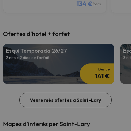
134 €
/pers.
Ofertes d'hotel + forfet
Esquí Temporada 26/27
Es
2 nits + 2 dies de forfait
3 ni
Des de
141 €
Veure més ofertes a Saint-Lary
Mapes d'interès per Saint-Lary