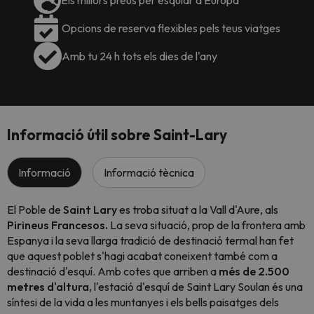
Els millors preus per esquiar a Europa
Opcions de reserva flexibles pels teus viatges
Amb tu 24 h tots els dies de l'any
Informació útil sobre Saint-Lary
Informació
Informació tècnica
El Poble de
Saint Lary
es troba situat a la Vall d'Aure, als
Pirineus Francesos.
La seva situació, prop de la frontera amb
Espanya i la seva llarga tradició de destinació termal han fet
que aquest poblet s'hagi acabat coneixent també com a
destinació d'esquí. Amb cotes que arriben a
més de 2.500
metres d'altura,
l'estació d'esquí de Saint Lary Soulan és una
síntesi de la vida a les muntanyes i els bells paisatges dels