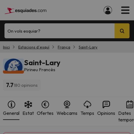
On vols esquiar?
Inici
Estacions d´esquí
França
Saint-Lary
Saint-Lary
Pirineu Francès
7.7
180 opinions
General
Estat
Ofertes
Webcams
Temps
Opinions
Dates
tempor