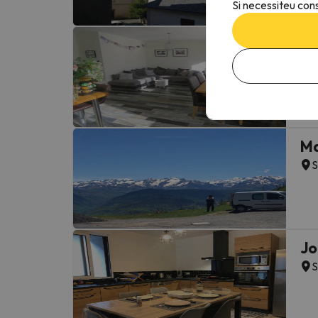
Si necessiteu cons
MS
S
Ma
S
Jo
S