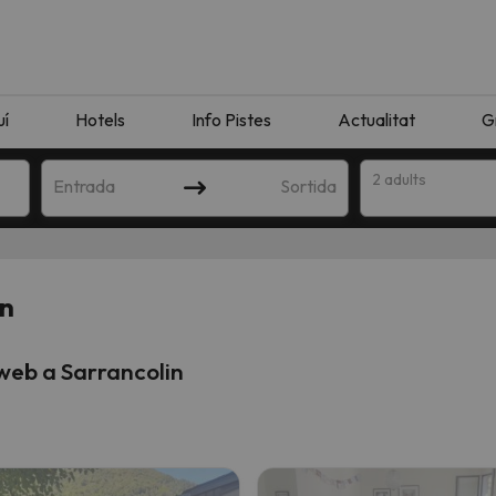
uí
Hotels
Info Pistes
Actualitat
G
2 adults
Entrada
Sortida
in
 web a Sarrancolin
n amb la teva cerca. Intenteu modificar la destinació.