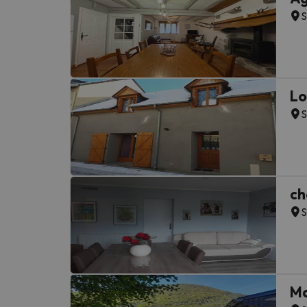
S
Lo
S
ch
S
Ma