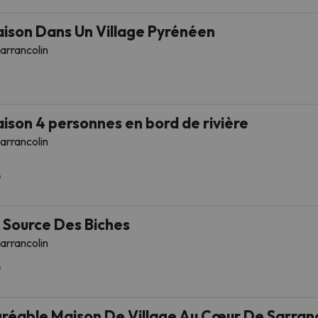
ison Dans Un Village Pyrénéen
arrancolin
ison 4 personnes en bord de rivière
arrancolin
 Source Des Biches
arrancolin
réable Maison De Village Au Cœur De Sarranc