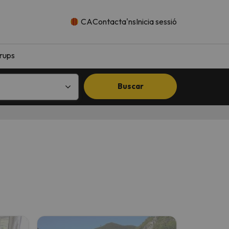
CA
Contacta'ns
Inicia sessió
rups
Buscar