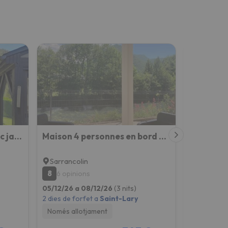
Maison de montagne avec jardin privatif
Maison 4 personnes en bord de rivière
Sarrancolin
Sarranco
8
9.1
6 opinions
15 opin
05/12/26 a 08/12/26
(3 nits)
13/12/26 a
2 dies de forfet a
Saint-Lary
4 dies de fo
Només allotjament
Només all