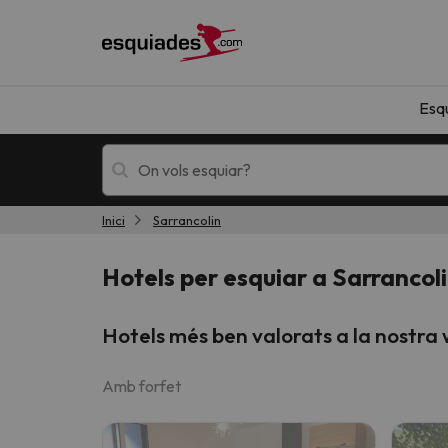
Esq
Inici
Sarrancolin
Esquí
Escapades
Hotels per esquiar a Sarrancol
Hotels més ben valorats a la nostra
Amb forfet
!Vaja! No hem trobat resultats que coincideixi