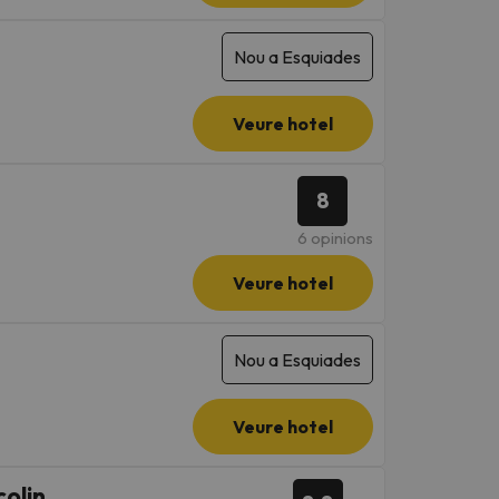
Nou a Esquiades
Veure hotel
8
6 opinions
Veure hotel
Nou a Esquiades
Veure hotel
olin