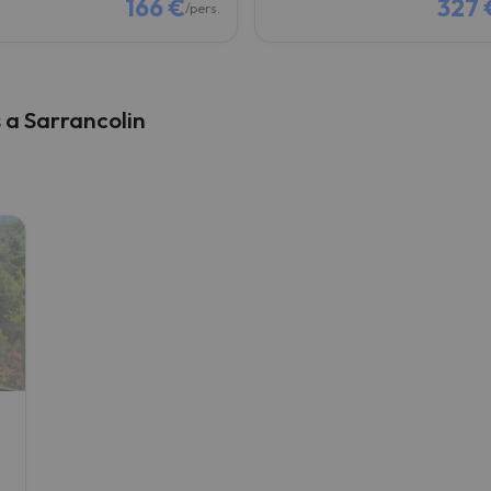
166 €
327 
/pers.
s a Sarrancolin