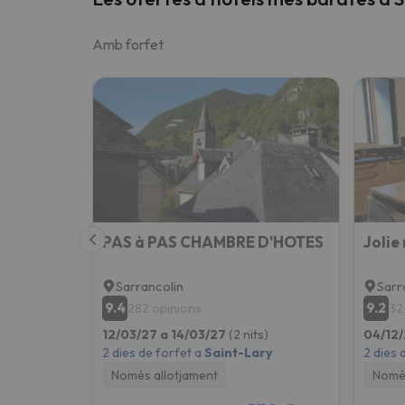
Amb forfet
PAS à PAS CHAMBRE D'HOTES
Sarrancolin
Sarr
9.4
9.2
282 opinions
32
12/03/27 a 14/03/27
(2 nits)
04/12/
2 dies de forfet a
Saint-Lary
2 dies 
Només allotjament
Només