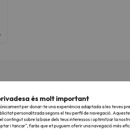
s.
privadesa és molt important
S à PAS CHAMBRE D'HOTES
 únicament per donar-te una experiència adaptada a les teves pre
licitat personalitzada segons el teu perfil de navegació. Aqueste
arrancolin
l contingut sobre la base dels teus interessos i optimitzar la nostr
eptar i tancar", faràs que et puguem oferir una navegació més eficie