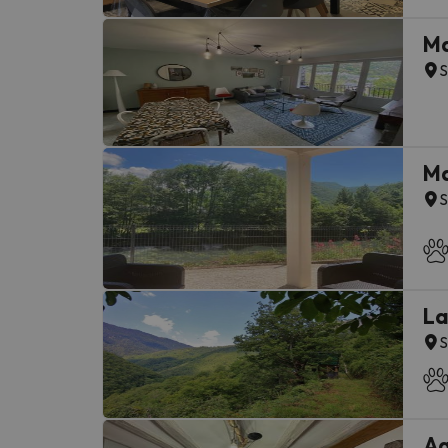
Ma
S
Ma
S
La
S
Ag