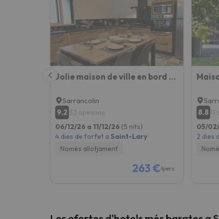
Vaja! Sembla que el nostre cercador ha perdut 
Jolie maison de ville en bord de Neste 8/9 pers
Sarrancolin
Sarr
9.2
8.8
32 opinions
11
06/12/26 a 11/12/26
(5 nits)
05/02
4 dies de forfet a
Saint-Lary
2 dies 
Només allotjament
Només
263 €
/pers.
Les ofertes d'hotels més barates a 