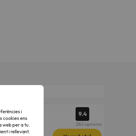
ferències i
9.4
s cookies ens
282 opinions
a web per a tu.
nt i rellevant.