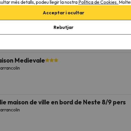
ultar més detalls, podeu llegir la nostra
Política de Cookies.
Moltes
Acceptar i ocultar
K65 Pyrenees Accommodation Sarrancolin
arrancolin
Rebutjar
ison Medievale
arrancolin
lie maison de ville en bord de Neste 8/9 pers
arrancolin