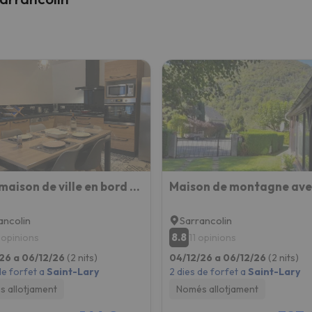
Jolie maison de ville en bord de Neste 8/9 pers
ancolin
Sarrancolin
8.8
 opinions
11 opinions
26 a 06/12/26
(2 nits)
04/12/26 a 06/12/26
(2 nits)
de forfet a
Saint-Lary
2 dies de forfet a
Saint-Lary
 allotjament
Només allotjament