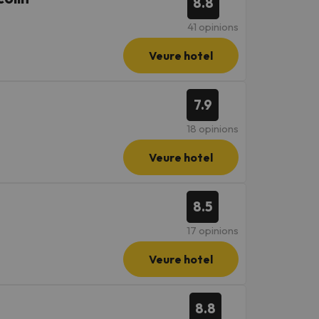
8.8
41 opinions
Veure hotel
7.9
18 opinions
Veure hotel
8.5
17 opinions
Veure hotel
8.8