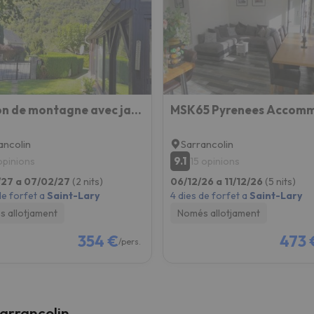
el nord. Quan trobi la seva brúixola torna.
Maison de montagne avec jardin privatif
ancolin
Sarrancolin
9.1
 opinions
15 opinions
/27 a 07/02/27
(2 nits)
06/12/26 a 11/12/26
(5 nits)
de forfet a
Saint-Lary
4 dies de forfet a
Saint-Lary
 allotjament
Només allotjament
354 €
473 
/pers.
Sarrancolin