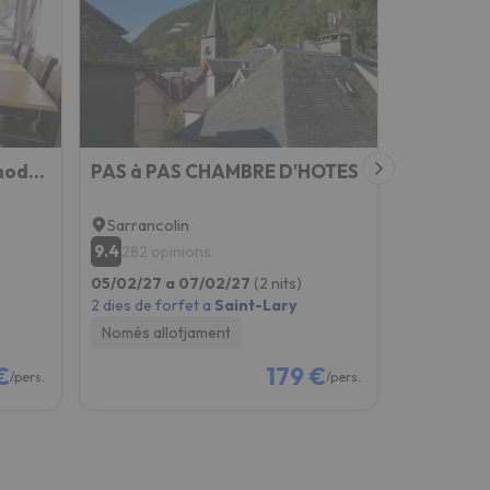
MSK65 Pyrenees Accommodation Sarrancolin
PAS à PAS CHAMBRE D'HOTES
Sarrancolin
9.4
282 opinions
05/02/27 a 07/02/27
(2 nits)
2 dies de forfet a
Saint-Lary
Només allotjament
€
179 €
/pers.
/pers.