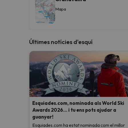
Mapa
Últimes notícies d'esquí
Esquiades.com, nominada als World Ski
Awards 2026… i tu ens pots ajudar a
guanyar!
Esquiades.com ha estat nominada com el millor