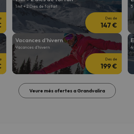
1 nit + 2 Dies de forfait
5
e
Des de
€
147 €
Vacances d'hivern
E
Vacances d'hivern
4
e
Des de
€
199 €
Veure més ofertes a Grandvalira