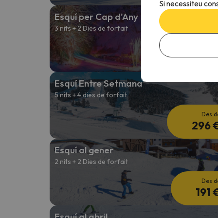
Si necessiteu cons
Esquí per Cap d'Any
3 nits + 2 Dies de forfait
Des d
281 
Esquí Entre Setmana
5 nits + 4 dies de forfait
Des d
296 
Esquí al gener
2 nits + 2 Dies de forfait
Des d
191 
Esquí al abril