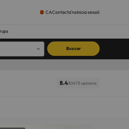
CA
Contacta'ns
Inicia sessió
rups
Buscar
8.4
30673 opinions