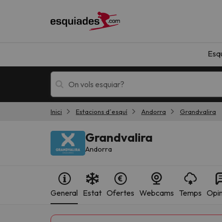
Esq
Inici
Estacions d´esquí
Andorra
Grandvalira
Esquí
Escapades
Grandvalira
Andorra
General
Estat
Ofertes
Webcams
Temps
Opin
!Vaja! No hem trobat resultats que coincideixi