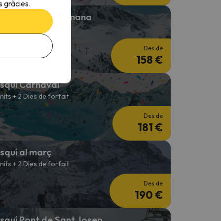
 gràcies.
squí Cap de Setmana
 nits + 2 Dies de forfait
Des de
158 €
squí Carnaval
 nits + 2 Dies de forfait
Des de
181 €
squí al març
 nits + 2 Dies de forfait
Des de
190 €
squí Pont de Sant Josep