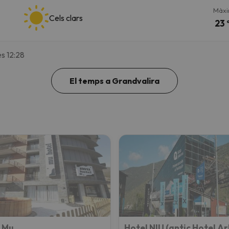
Màx
Cels clars
23 
s 12:28
El temps a Grandvalira
 Mu