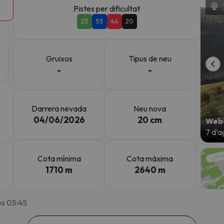
Pistes per dificultat
23
53
46
20
el nord. Quan trobi la seva brúixola torna.
Gruixos
Tipus de neu
-
-
Darrera nevada
Neu nova
04/06/2026
20 cm
Webc
7 d’a
Cota mínima
Cota màxima
1710 m
2640 m
es 05:45