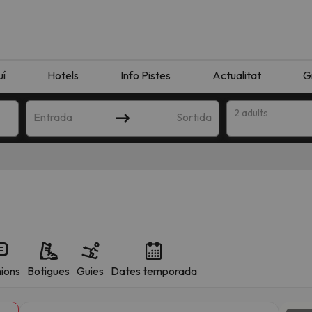
uí
Hotels
Info Pistes
Actualitat
G
2 adults
Entrada
Sortida
ions
Botigues
Guies
Dates temporada
n amb la teva cerca. Intenteu modificar la destinació.