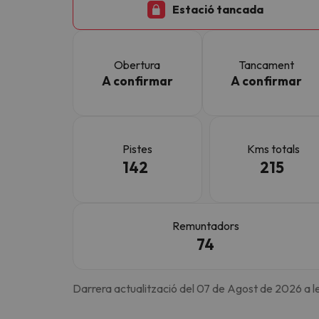
Estació tancada
Vaja! Sembla que el nostre cercador ha perdut 
Obertura
Tancament
A confirmar
A confirmar
Pistes
Kms totals
142
215
Remuntadors
74
Darrera actualització del 07 de Agost de 2026 a l