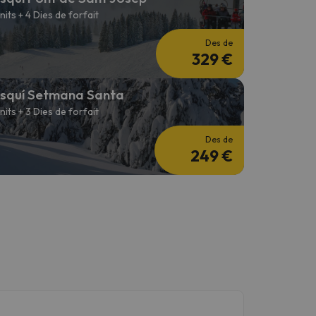
 nits + 4 Dies de forfait
Des de
329 €
squí Setmana Santa
 nits + 3 Dies de forfait
Des de
249 €