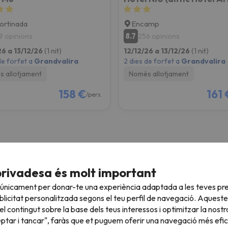
ortinada
Encamp
8.7
9 opinions
256 opinions
26 a 13/12/26
(1 nit)
12/12/26 a 13/12/26
(1 nit)
de forfet a
Grandvalira
2 dies de forfet a
Grandvalira
 allotjament
Només allotjament
158 €
161 
/pers.
privadesa és molt important
Esquí Pont de Desembre
E
 únicament per donar-te una experiència adaptada a les teves pre
3 nits + 2 Dies de forfait
4
licitat personalitzada segons el teu perfil de navegació. Aqueste
l contingut sobre la base dels teus interessos i optimitzar la nostr
e
Des de
€
185 €
eptar i tancar", faràs que et puguem oferir una navegació més eficie