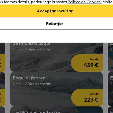
ultar més detalls, podeu llegir la nostra
Política de Cookies.
Moltes
Esquí en Reis
E
Acceptar i ocultar
4 nits + 3 Dies de forfait
2
Rebutjar
e
Des de
€
341 €
Setmana d'Esquí
E
7 nits + 6 Dies de forfait
2
e
Des de
€
439 €
Esquí al febrer
E
2 nits + 2 Dies de forfait
2
e
Des de
€
223 €
1 nit + 2 dies de forfait
E