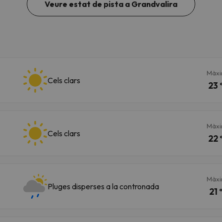
Veure estat de pista a Grandvalira
Màx
Cels clars
23 
Màx
Cels clars
22 
Màx
Pluges disperses a la contronada
21 