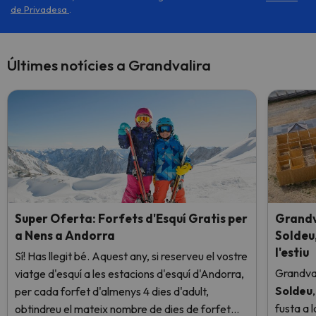
de Privadesa
.
Últimes notícies a Grandvalira
Super Oferta: Forfets d'Esquí Gratis per
Grandv
a Nens a Andorra
Soldeu,
l'estiu
Sí! Has llegit bé. Aquest any, si reserveu el vostre
Grandval
viatge d'esquí a les estacions d'esquí d'Andorra,
Soldeu
per cada forfet d'almenys 4 dies d'adult,
fusta a 
obtindreu el mateix nombre de dies de forfet