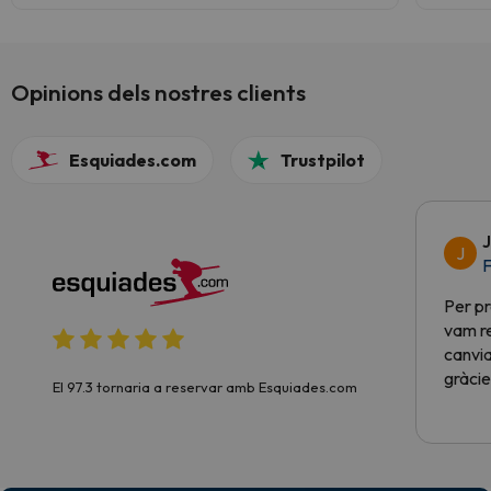
Opinions dels nostres clients
Esquiades.com
Trustpilot
J
J
F
Per pr
vam re
canvia
gràcie
El 97.3 tornaria a reservar amb Esquiades.com