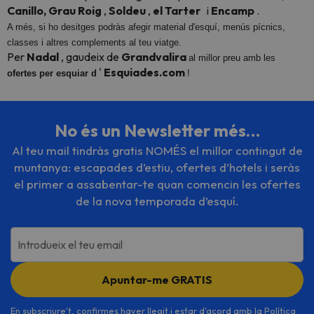
Canillo,
Grau Roig
,
Soldeu
,
el Tarter
i
Encamp
.
A més, si ho desitges podràs afegir material d'esquí, menús pícnics,
classes i altres complements al teu viatge.
Per
Nadal
, gaudeix de
Grandvalira
al millor preu amb les
'
Esquiades.com
ofertes per esquiar d
!
No és un Newsletter més…
Al teu mail tindràs gratis NOMÉS el millor contingut de
muntanya: escapades d’estiu, ofertes d’hotels i seràs
el primer a assabentar-te quan comencin les ofertes
de la nova temporada d’esquí.
Introdueix el teu email
Apuntar-me GRATIS
En subscriure't, confirmes haver llegit i estar d'acord amb la
Política