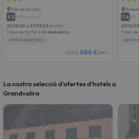
Pas de la Casa
Andorr
9.3
7.4
469 opinions
189 
23/12/26 a 27/12/26
(4 nits)
23/12/2
3 dies de forfet a
Grandvalira
3 dies de
Amb 4 esmorzars
Amb 4 
686 €
723 €
/pers.
La nostra selecció d'ofertes d'hotels a
Grandvalira