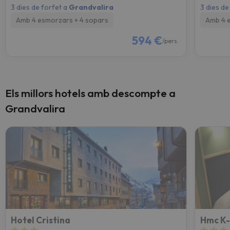
3 dies de forfet a
Grandvalira
3 dies de
Amb 4 esmorzars + 4 sopars
Amb 4 
594 €
/pers.
Els millors hotels amb descompte a
Grandvalira
Hotel Cristina
Hmc K