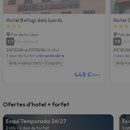
Hotel Refugi dels Isards
Hotel 
Pas de la Casa
Pas de
7.7
7.9
924 opinions
1243
23/12/26 a 27/12/26
(4 nits)
23/12/2
3 dies de forfet a
Grandvalira
3 dies de
Amb 4 esmorzars + 3 sopars
Amb 4 
448 €
/pers.
Ofertes d'hotel + forfet
Esquí Temporada 26/27
Es
2 nits + 2 dies de forfait
3 ni