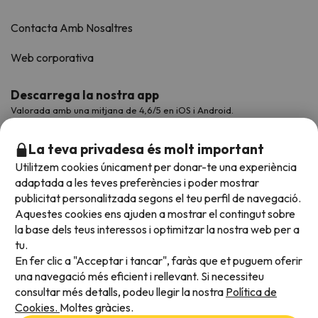
Contacta Amb Nosaltres
Web corporativa
Descarrega la nostra app
Valorada amb una mitjana de 4,6/5 en iOS i Android.
La teva privadesa és molt important
Utilitzem cookies únicament per donar-te una experiència
adaptada a les teves preferències i poder mostrar
publicitat personalitzada segons el teu perfil de navegació.
Aquestes cookies ens ajuden a mostrar el contingut sobre
la base dels teus interessos i optimitzar la nostra web per a
tu.
En fer clic a "Acceptar i tancar", faràs que et puguem oferir
Acceptem
una navegació més eficient i rellevant. Si necessiteu
consultar més detalls, podeu llegir la nostra
Política de
Cookies.
Moltes gràcies.