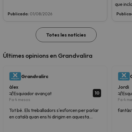
que incl
per a 1 nen totalment GRATIS. Entra i informa't
i té una
aquí.
Publicada:
01/08/2026
Publica
obert
fi
Totes les notícies
Últimes opinions en Grandvalira
Grandvalira
àlex
Jordi
10
Esquiador avançat
Esqu
Fa 4 mesos
Fa 4 m
Tot bé. Els treballadors s'esforcen per parlar
fantàs
en català quan ens hi dirigim en aquesta
llengua, i axiò s'ha de valorar, però encara els
falta més formació i ús.