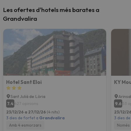
Les ofertes d'hotels més barates a
Grandvalira
Hotel Sant Eloi
KY Mou
Sant Julià de Lòria
Arinsa
7.4
9.6
427 opinions
53 o
23/12/26 a 27/12/26
(4 nits)
23/12/2
3 dies de forfet a
Grandvalira
3 dies de
Amb 4 esmorzars
Només 