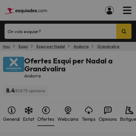
On vols esquiar?
Inici
Esquí
Esquí per Nadal
Andorra
Grandvalira
Ofertes Esquí per Nadal a
Grandvalira
Andorra
8.4
30673 opinions
General
Estat
Ofertes
Webcams
Temps
Opinions
Botigu