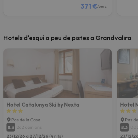
371 €
/pers.
Hotels d'esquí a peu de pistes a Grandvalira
Hotel Catalunya Ski by Nexta
Hotel 
Pas de la Casa
Pas de
8.3
8.3
1262 opinions
1005
23/12/26 a 27/12/26
(4 nits)
23/12/2