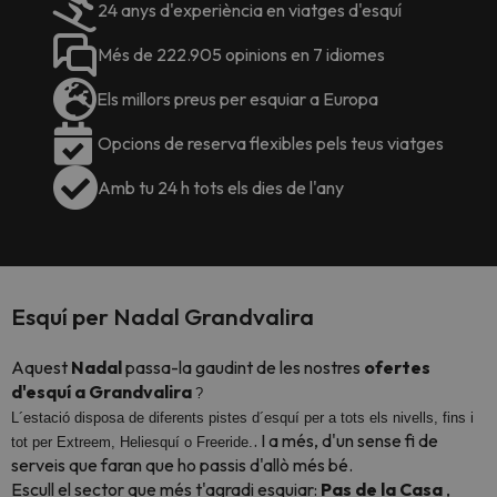
24 anys d'experiència en viatges d'esquí
Més de 222.905 opinions en 7 idiomes
Els millors preus per esquiar a Europa
Opcions de reserva flexibles pels teus viatges
Amb tu 24 h tots els dies de l'any
Esquí per Nadal Grandvalira
Aquest
Nadal
passa-la gaudint de les nostres
ofertes
d'esquí
a Grandvalira
?
L´estació disposa de diferents pistes d´esquí per a tots els nivells, fins i
. I a més, d'un sense fi de
tot per Extreem, Heliesquí o Freeride.
serveis que faran que ho passis d'allò més bé.
Escull el sector que més t'agradi esquiar:
Pas de la Casa
,