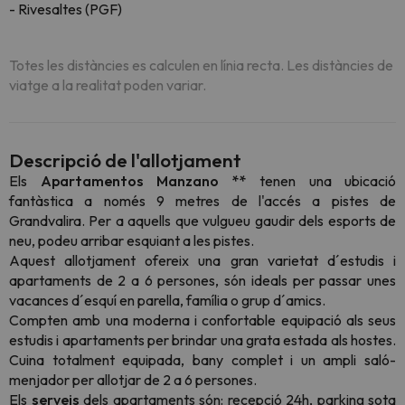
- Rivesaltes (PGF)
Totes les distàncies es calculen en línia recta. Les distàncies de
viatge a la realitat poden variar.
Descripció de l'allotjament
Els
Apartamentos Manzano **
tenen una ubicació
fantàstica a només 9 metres de l'accés a pistes de
Grandvalira. Per a aquells que vulgueu gaudir dels esports de
neu, podeu arribar esquiant a les pistes.
Aquest allotjament ofereix una gran varietat d´estudis i
apartaments de 2 a 6 persones, són ideals per passar unes
vacances d´esquí en parella, família o grup d´amics.
Compten amb una moderna i confortable equipació als seus
estudis i apartaments per brindar una grata estada als hostes.
Cuina totalment equipada, bany complet i un ampli saló-
menjador per allotjar de 2 a 6 persones.
Els
serveis
dels apartaments són: recepció 24h, parking sota