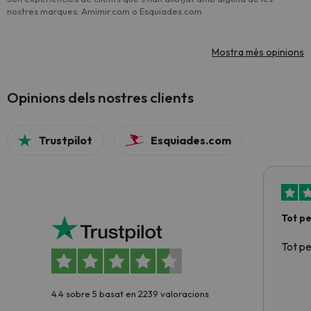
nostres marques: Amimir.com o Esquiades.com
Mostra més opinions
Opinions dels nostres clients
Trustpilot
Esquiades.com
Tot p
Tot p
4.4 sobre 5 basat en 2239 valoracions