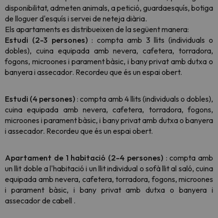
disponibilitat, admeten animals, a petició, guardaesquís, botiga
de lloguer d'esquís i servei de neteja diària.
Els apartaments es distribueixen de la següent manera:
Estudi (2-3 persones)
: compta amb 3 llits (individuals o
dobles), cuina equipada amb nevera, cafetera, torradora,
fogons, microones i parament bàsic, i bany privat amb dutxa o
banyera i assecador. Recordeu que és un espai obert.
Estudi (4 persones)
:
compta amb 4 llits (individuals o dobles),
cuina equipada amb nevera, cafetera, torradora, fogons,
microones i parament bàsic,
i bany privat amb dutxa o banyera
i assecador. Recordeu que és un espai obert.
Apartament de 1 habitació (2-4 persones)
: compta amb
un llit doble a l'habitació i un llit individual o sofà llit al saló, cuina
equipada amb nevera, cafetera, torradora, fogons, microones
i parament bàsic,
i bany privat amb dutxa o banyera i
assecador de cabell
.