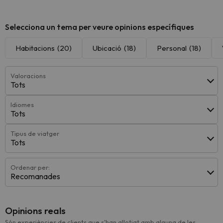
Veure totes
Veure totes
Veure
Selecciona un tema per veure opinions específiques
Habitacions
(20)
Ubicació
(18)
Personal
(18)
Valoracions
Tots
Idiomes
Tots
Tipus de viatger
Tots
Ordenar per:
Recomanades
Opinions reals
Són experiències de clients que s'han allotjat amb alguna de les