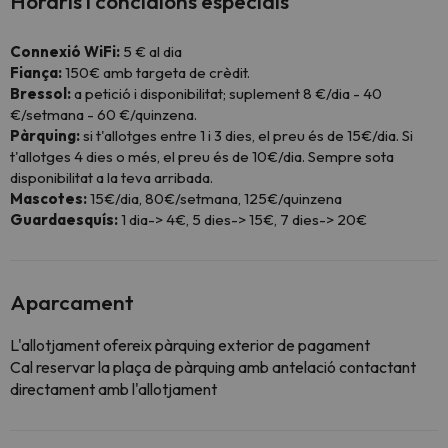
Horaris i concidions especials
Connexió WiFi:
5 € al dia
Fiança:
150€ amb targeta de crèdit.
Bressol:
a petició i disponibilitat; suplement 8 €/dia - 40
€/setmana - 60 €/quinzena.
Pàrquing:
si t'allotges entre 1 i 3 dies, el preu és de 15€/dia. Si
t'allotges 4 dies o més, el preu és de 10€/dia. Sempre sota
disponibilitat a la teva arribada.
Mascotes:
15€/dia, 80€/setmana, 125€/quinzena
Guardaesquís:
1 dia-> 4€, 5 dies-> 15€, 7 dies-> 20€
Aparcament
L'allotjament ofereix pàrquing exterior de pagament
Cal reservar la plaça de pàrquing amb antelació contactant
directament amb l'allotjament