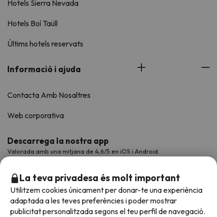
Hotels Sierra Nevada
Hotels Boí Taüll
Últims hotels reservats
Informació i ajuda
Contacta Amb Nosaltres
Web corporativa
Descarrega la nostra app
Valorada amb una mitjana de 4,6/5 en iOS i Android.
La teva privadesa és molt important
Utilitzem cookies únicament per donar-te una experiència
adaptada a les teves preferències i poder mostrar
publicitat personalitzada segons el teu perfil de navegació.