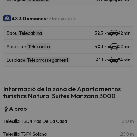
AX 3 Domaines
80 km esquiables
Baou
Telecabina
32.3 km
42 min
Bonascre
Telecadira
40.1 km
52 min
Lusclade
Telearrossegament
41.1 km
54 min
Informació de la zona de Apartamentos
turístics Natural Suites Manzano 3000
A prop
Telesilla TSD4 Pas De La Casa
210 m
Telesilla TSF4 Solana
250 m