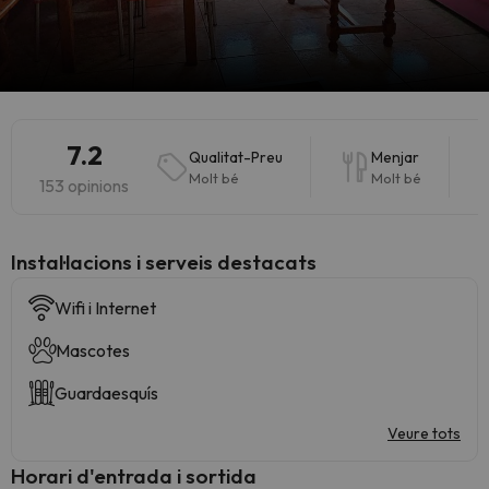
7.2
Qualitat-Preu
Menjar
Molt bé
Molt bé
153 opinions
Instal·lacions i serveis destacats
Wifi i Internet
Mascotes
Guardaesquís
Veure tots
Horari d'entrada i sortida