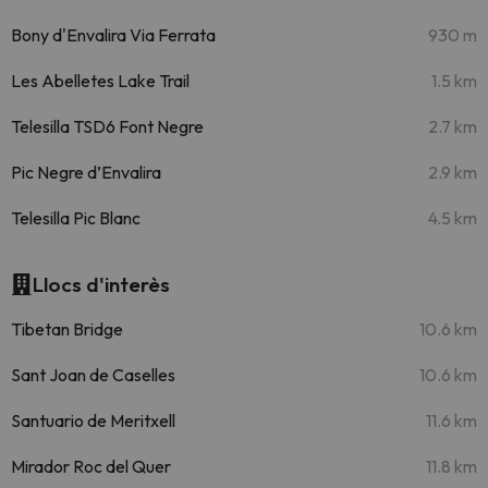
Bony d'Envalira Via Ferrata
930 m
Les Abelletes Lake Trail
1.5 km
Telesilla TSD6 Font Negre
2.7 km
Pic Negre d’Envalira
2.9 km
Telesilla Pic Blanc
4.5 km
Llocs d'interès
Tibetan Bridge
10.6 km
Sant Joan de Caselles
10.6 km
Santuario de Meritxell
11.6 km
Mirador Roc del Quer
11.8 km