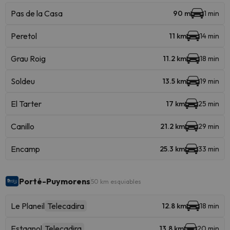
Pas de la Casa
90 m
1 min
Peretol
11 km
14 min
Grau Roig
11.2 km
18 min
Soldeu
13.5 km
19 min
El Tarter
17 km
25 min
Canillo
21.2 km
29 min
Encamp
25.3 km
33 min
Porté-Puymorens
50 km esquiables
Le Planeil
Telecadira
12.8 km
18 min
Estagnol
Telecadira
13.8 km
20 min