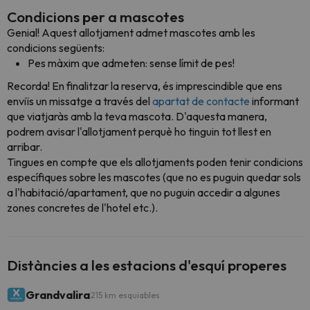
Condicions per a mascotes
Genial! Aquest allotjament admet mascotes amb les
condicions següents:
Pes màxim que admeten: sense límit de pes!
Recorda! En finalitzar la reserva, és imprescindible que ens
enviïs un missatge a través del
apartat de contacte
informant
que viatjaràs amb la teva mascota. D'aquesta manera,
podrem avisar l'allotjament perquè ho tinguin tot llest en
arribar.
Tingues en compte que els allotjaments poden tenir condicions
específiques sobre les mascotes (que no es puguin quedar sols
a l'habitació/apartament, que no puguin accedir a algunes
zones concretes de l'hotel etc.).
Distàncies a les estacions d'esquí properes
Grandvalira
215 km esquiables