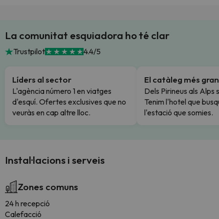
La comunitat esquiadora ho té clar
Trustpilot
4.4/5
Líders al sector
El catàleg més gran
L'agència número 1 en viatges
Dels Pirineus als Alps 
d'esquí. Ofertes exclusives que no
Tenim l'hotel que busq
veuràs en cap altre lloc.
l'estació que somies.
Instal·lacions i serveis
Zones comuns
24 h recepció
Calefacció