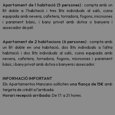
Apartament de 1 habitació (5 persones)
: compta amb un
llit doble a l'habitació i tres llits individuals al saló, cuina
equipada amb nevera, cafetera, torradora, fogons, microones
i parament bàsic,
i bany privat amb dutxa o banyera i
assecador de pèl.
Apartament de 2 habitacions (6 persones)
: compta amb
un llit doble en una habitació, dos llits individuals a l'altra
habitació i dos llits individuals al saló, cuina equipada amb
nevera, cafetera, torradora, fogons, microones i parament
bàsic,
i bany privat amb dutxa o banyera i assecador.
​INFORMACIÓ
IMPORTANT
Els Apartamentos Manzano sol·liciten
una fiança de 15€
amb
targeta de crèdit a l'arribada.
Horari recepció arribada:
De 17: a 21: hores.