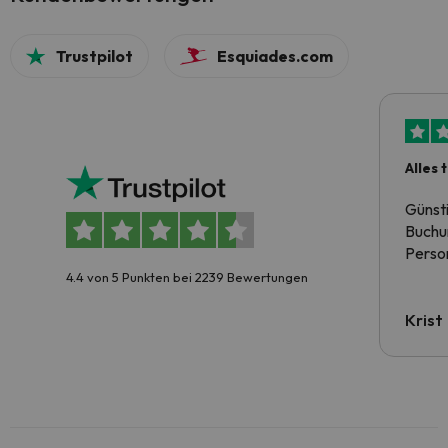
Trustpilot
Esquiades.com
Alles 
Günst
Buchun
Person
4.4 von 5 Punkten bei 2239 Bewertungen
Krist