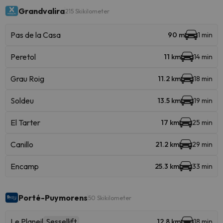
Grandvalira
215 Skikilometer
Pas de la Casa
90 m
1 min
Peretol
11 km
14 min
Grau Roig
11.2 km
18 min
Soldeu
13.5 km
19 min
El Tarter
17 km
25 min
Canillo
21.2 km
29 min
Encamp
25.3 km
33 min
Porté-Puymorens
50 Skikilometer
Le Planeil
Sessellift
12.8 km
18 min