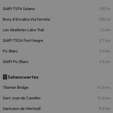
Skilift TSF4 Solana
250 m
Bony d'Envalira Via Ferrata
930 m
Les Abelletes Lake Trail
1.5 km
Skilift TSD6 Font Negre
2.7 km
Pic Blanc
2.9 km
Skilift Pic Blanc
4.5 km
Sehenswertes
Tibetan Bridge
10.6 km
Sant Joan de Caselles
10.6 km
Santuario de Meritxell
11.6 km