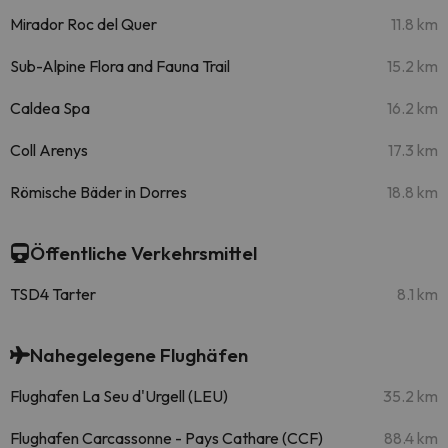
Mirador Roc del Quer
11.8 km
Sub-Alpine Flora and Fauna Trail
15.2 km
Caldea Spa
16.2 km
Coll Arenys
17.3 km
Römische Bäder in Dorres
18.8 km
Öffentliche Verkehrsmittel
TSD4 Tarter
8.1 km
Nahegelegene Flughäfen
Flughafen La Seu d'Urgell (LEU)
35.2 km
Flughafen Carcassonne - Pays Cathare (CCF)
88.4 km