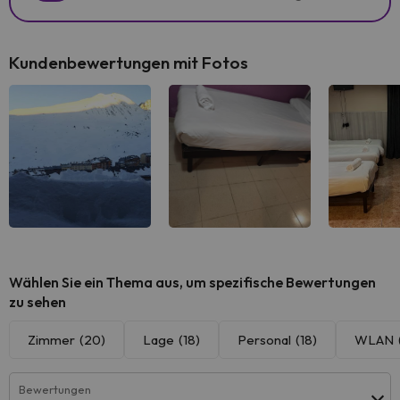
Kundenbewertungen mit Fotos
Alle sehen
Alle sehen
Alle 
Wählen Sie ein Thema aus, um spezifische Bewertungen
zu sehen
Zimmer
(20)
Lage
(18)
Personal
(18)
WLAN
Bewertungen