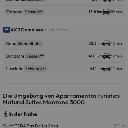
Estagnol
Sessellift
13.8 km
20 min
AX 3 Domaines
80 Skikilometer
Baou
Gondelbahn
32.3 km
42 min
Bonascre
Sessellift
40.1 km
52 min
Lusclade
Schlepplift
41.1 km
54 min
Die Umgebung von Apartamentos turístics
Natural Suites Manzano 3000
In der Nähe
Skilift TSD4 Pas De La Casa
210 m