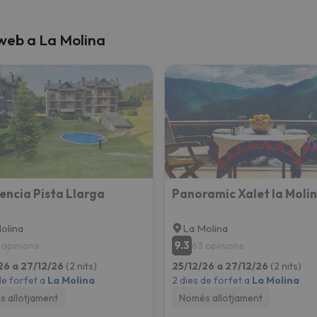
 web a La Molina
encia Pista Llarga
olina
La Molina
9.3
 opinions
63 opinions
26 a 27/12/26
(2 nits)
25/12/26 a 27/12/26
(2 nits)
de forfet a
La Molina
2 dies de forfet a
La Molina
 allotjament
Només allotjament