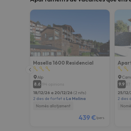
Masella 1600 Residencial
Apar
Alp
Cam
8.6
9.9
194 opinions
87
18/12/26 a 20/12/26
(2 nits)
25/12/
2 dies de forfet a
La Molina
2 dies 
Només allotjament
Només
439 €
/pers.