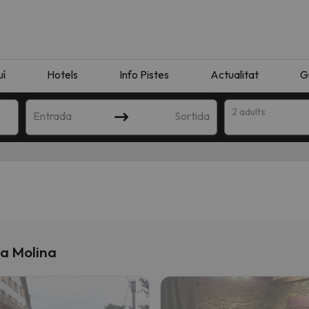
uí
Hotels
Info Pistes
Actualitat
G
2 adults
Entrada
Sortida
La Molina
n amb la teva cerca. Intenteu modificar la destinació.