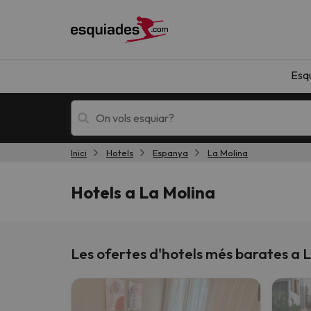
Esq
Inici
Hotels
Espanya
La Molina
Esquí
Escapades
Hotels a La Molina
Les ofertes d'hotels més barates a 
!Vaja! No hem trobat resultats que coincideixi