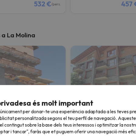
532 €
457 
/pers.
s a La Molina
 Solineu
Apartaments Solineu
privadesa és molt important
 únicament per donar-te una experiència adaptada a les teves pre
olina
La Molina
licitat personalitzada segons el teu perfil de navegació. Aqueste
8.4
9 opinions
499 opinions
l contingut sobre la base dels teus interessos i optimitzar la nostr
eptar i tancar", faràs que et puguem oferir una navegació més eficie
26 a 27/12/26
(2 nits)
25/12/26 a 27/12/26
(2 nits)