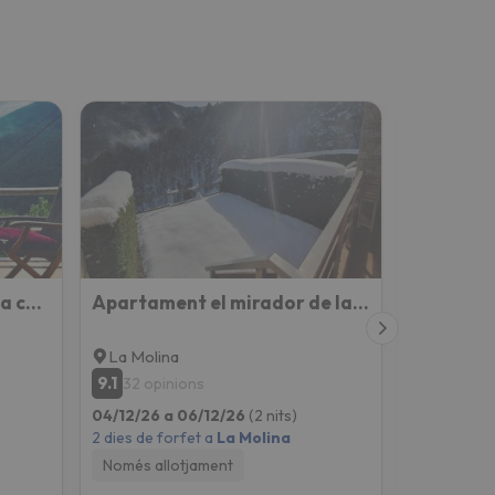
Panoramic Xalet la Molina con Vistas Excelentes
Apartament el mirador de la Cerdanya
La Molina
La Molin
9.1
9.6
32 opinions
25 opin
04/12/26 a 06/12/26
(2 nits)
24/12/26 a
2 dies de forfet a
La Molina
3 dies de fo
Només allotjament
Només all