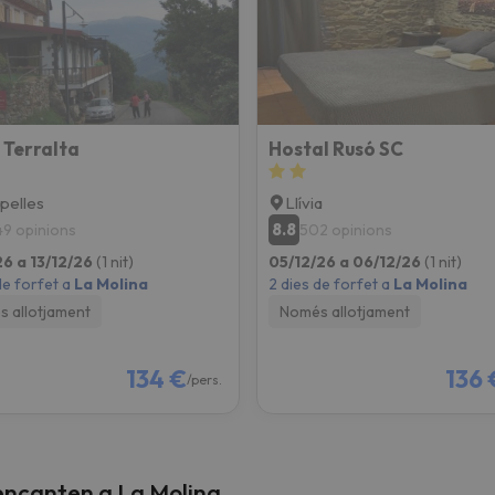
el nord. Quan trobi la seva brúixola torna.
 Terralta
Hostal Rusó SC
pelles
Llívia
8.8
49 opinions
502 opinions
26 a 13/12/26
(1 nit)
05/12/26 a 06/12/26
(1 nit)
de forfet a
La Molina
2 dies de forfet a
La Molina
 allotjament
Només allotjament
134 €
136 
/pers.
encanten a La Molina