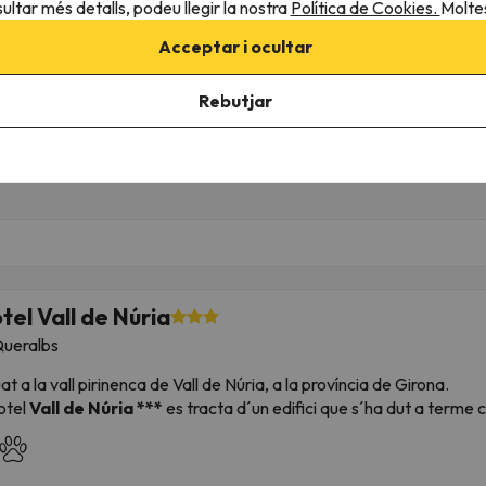
ultar més detalls, podeu llegir la nostra
Política de Cookies.
Moltes
de forfet a
La Molina
2 dies de forfet a
La Molina
 allotjament
Només allotjament
Acceptar i ocultar
323 €
375 
/pers.
Rebutjar
tel Vall de Núria
ueralbs
uat a la vall pirinenca de Vall de Núria, a la província de Girona.
otel
Vall de Núria ***
es tracta d´un edifici que s´ha dut a terme 
un entorn natural. Compte amb recepció, diferents restaurants així
 habitacions estan completament equipades amb televisió, connexi
yera i assecador.