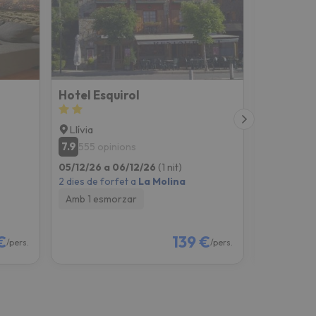
Hotel Esquirol
Hostal L
Llívia
Castellar
7.9
9.7
555 opinions
216 opi
05/12/26 a 06/12/26
(1 nit)
05/12/26 a
2 dies de forfet a
La Molina
2 dies de fo
Amb 1 esmorzar
Només all
€
139 €
/pers.
/pers.