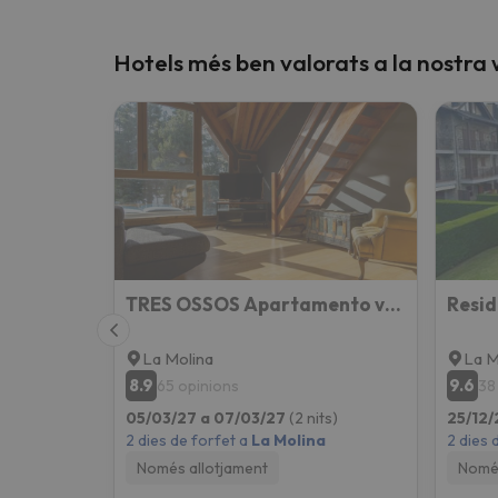
Hotels més ben valorats a la nostra
TRES OSSOS Apartamento vacacional
Resid
La Molina
La M
8.9
9.6
65 opinions
38
05/03/27 a 07/03/27
(2 nits)
25/12/
2 dies de forfet a
La Molina
2 dies 
Només allotjament
Només