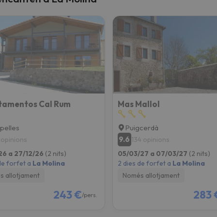
tamentos Cal Rum
Mas Mallol
pelles
Puigcerdà
9.6
 opinions
134 opinions
26 a 27/12/26
(2 nits)
05/03/27 a 07/03/27
(2 nits)
de forfet a
La Molina
2 dies de forfet a
La Molina
 allotjament
Només allotjament
243 €
283 
/pers.