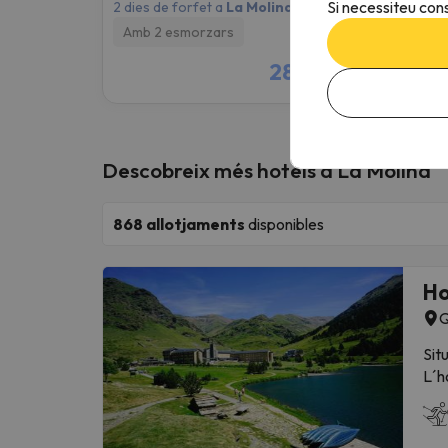
Si necessiteu cons
2 dies de forfet a
La Molina
2 dies 
Amb 2 esmorzars
Només
286 €
/pers.
Descobreix més hotels a La Molina
868
allotjaments
disponibles
Ho
Q
Sit
L´h
en 
Les
ban