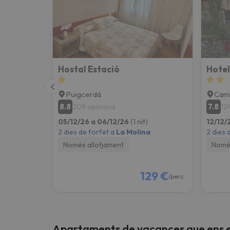
Vaja! Sembla que el nostre cercador ha perdut 
Hostal Estació
Hotel
Puigcerdà
Cam
8.8
7.8
209 opinions
12
05/12/26 a 06/12/26
(1 nit)
12/12/
2 dies de forfet a
La Molina
2 dies 
Només allotjament
Només
129 €
/pers.
Apartaments de vacances que ens 