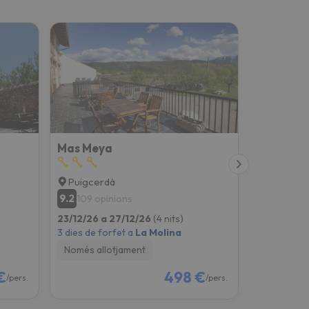
Mas Meya
Aparthot
Puigcerdà
Bourg-
9.2
7.9
109 opinions
128 opi
23/12/26 a 27/12/26
(4 nits)
08/01/27 a
3 dies de forfet a
La Molina
2 dies de fo
Només allotjament
Només all
€
498 €
/pers.
/pers.