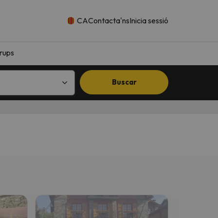
CA
Contacta'ns
Inicia sessió
rups
Buscar