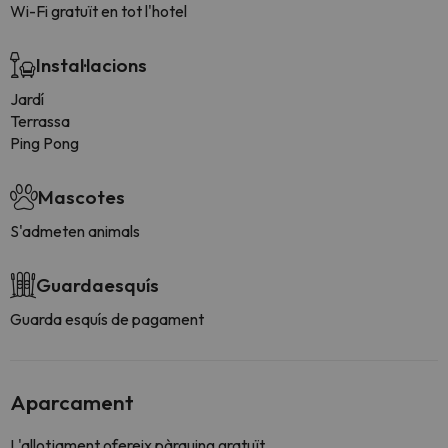
Wi-Fi gratuït en tot l'hotel
Instal·lacions
Jardí
Terrassa
Ping Pong
Mascotes
S'admeten animals
Guardaesquís
Guarda esquís de pagament
Aparcament
L'allotjament ofereix pàrquing gratuït