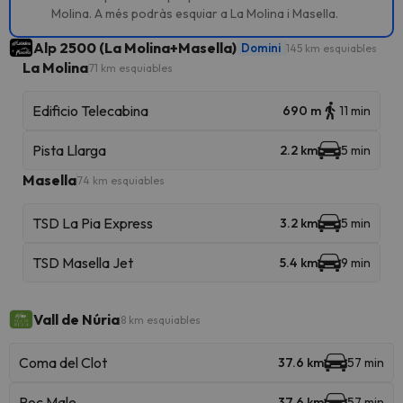
Molina. A més podràs esquiar a La Molina i Masella.
Alp 2500 (La Molina+Masella)
Domini
145 km esquiables
La Molina
71 km esquiables
Edificio Telecabina
690 m
11 min
Pista Llarga
2.2 km
5 min
Masella
74 km esquiables
TSD La Pia Express
3.2 km
5 min
TSD Masella Jet
5.4 km
9 min
Vall de Núria
8 km esquiables
Coma del Clot
37.6 km
57 min
Roc Male
37.6 km
57 min