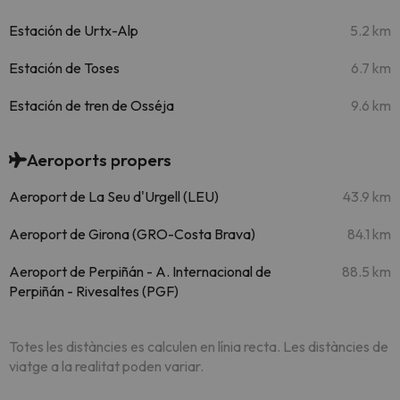
Estación de Urtx-Alp
5.2 km
Estación de Toses
6.7 km
Estación de tren de Osséja
9.6 km
Aeroports propers
Aeroport de La Seu d'Urgell (LEU)
43.9 km
Aeroport de Girona (GRO-Costa Brava)
84.1 km
Aeroport de Perpiñán - A. Internacional de
88.5 km
Perpiñán - Rivesaltes (PGF)
Totes les distàncies es calculen en línia recta. Les distàncies de
viatge a la realitat poden variar.