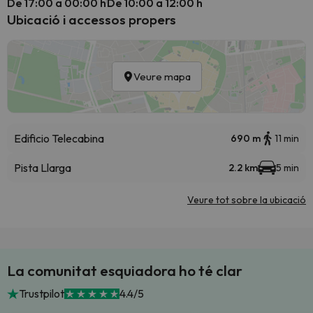
De 17:00 a 00:00 h
De 10:00 a 12:00 h
Ubicació i accessos propers
Veure mapa
Edificio Telecabina
690 m
11 min
Pista Llarga
2.2 km
5 min
Veure tot sobre la ubicació
La comunitat esquiadora ho té clar
Trustpilot
4.4/5