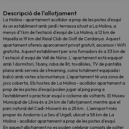
Descripció de l'allotjament
La Molina - apartament acollidor a prop de les pistes d'esquí
és un establiment amb jardí i terrassa situat a La Molina, a
menys d'1 km de l'estació d'esquí de La Molina, a 12 km de
Masella ia 19 km del Reial Club de Golf de Cerdanya. Aquest
apartament ofereix aparcament privat gratuït, ascensor i WiFi
gratuïta. Aquest establiment per a no fumadors és a 33 km de
l´estació d´esquí de Vall de Núria. L´apartament està equipat
amb 1 dormitori, 1 bany, roba de llit, tovalloles, TV de pantalla
plana amb serveis de streaming, cuina totalment equipada i
balcó amb vistes a la muntanya. L'apartament té una zona de
jocs coberta. Els hostes de La Molina - acollidor apartament a
prop de les pistes d'esquí poden jugar al ping pong a
l'establiment o practicar esquí o ciclisme als voltants. El Museu
Municipal de Llívia és a 24 km de l'allotjament, mentre que el
parc natural del Cadí-Moixeró és a 28 km.. L'aeroport més
proper és Andorra-La Seu d'Urgell, ubicat a 58 km de La
Molina - acollidor apartament a prop de les pistes d'esquí.
En aquest allotjament no es poden celebrar comiats de solter