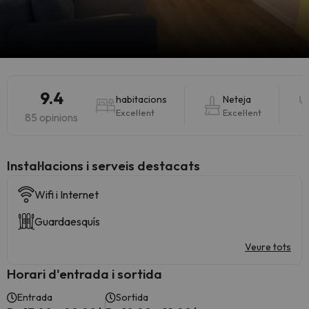
9.4
habitacions
Neteja
Excel·lent
Excel·lent
85 opinions
Instal·lacions i serveis destacats
Wifi i Internet
Guardaesquís
Veure tots
Horari d'entrada i sortida
Entrada
Sortida