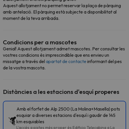
Aquest allotjament no permet reservar la plaça de pàrquing
amb antelació. El pàrquing està subjecte a disponibilitat al
moment de la teva arribada.
Condicions per a mascotes
Genial! Aquest allotjament admet mascotes. Per consultar les
vostres condicions és imprescindible que ens envieu un
missatge a través del
apartat de contacte
informant del pes
de la vostra mascota.
Distàncies a les estacions d'esquí properes
Amb el forfet de Alp 2500 (La Molina+Masella) pots
esquiar a diverses estacions d'esquí i gaudir de 145
km esquiables
L'accés a pistes més proper és Edificio Telecabina a La