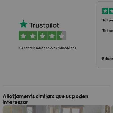
Tot p
Tot p
4.4 sobre 5 basat en 2239 valoracions
Edua
Allotjaments similars que us poden
interessar