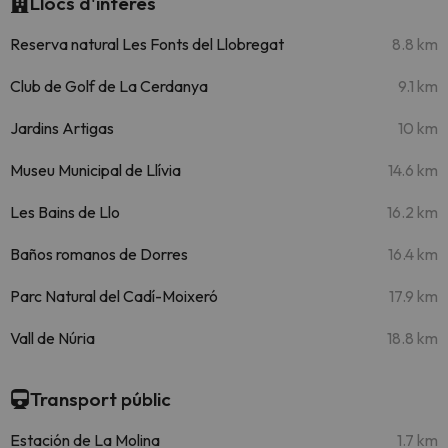
Llocs d'interès
Reserva natural Les Fonts del Llobregat
8.8 km
Club de Golf de La Cerdanya
9.1 km
Jardins Artigas
10 km
Museu Municipal de Llívia
14.6 km
Les Bains de Llo
16.2 km
Baños romanos de Dorres
16.4 km
Parc Natural del Cadí-Moixeró
17.9 km
Vall de Núria
18.8 km
Transport públic
Estación de La Molina
1.7 km