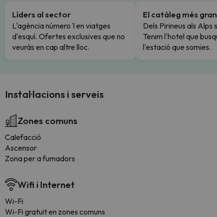
Líders al sector
El catàleg més gran
L'agència número 1 en viatges
Dels Pirineus als Alps 
d'esquí. Ofertes exclusives que no
Tenim l'hotel que busq
veuràs en cap altre lloc.
l'estació que somies.
Instal·lacions i serveis
Zones comuns
Calefacció
Ascensor
Zona per a fumadors
Wifi i Internet
Wi-Fi
Wi-Fi gratuit en zones comuns