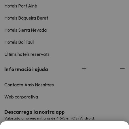
Hotels Port Ainé
Hotels Baqueira Beret
Hotels Sierra Nevada
Hotels Boí Taüll
Últims hotels reservats
Informació i ajuda
Contacta Amb Nosaltres
Web corporativa
Descarrega la nostra app
Valorada amb una mitjana de 4,6/5 en iOS i Android.