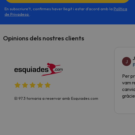
En subscriure't, confirmes haver llegit i estar d'acord amb la
Política
de Privadesa
.
Opinions dels nostres clients
J
J
F
Per pr
vam re
canvia
gràcie
El 97.3 tornaria a reservar amb Esquiades.com