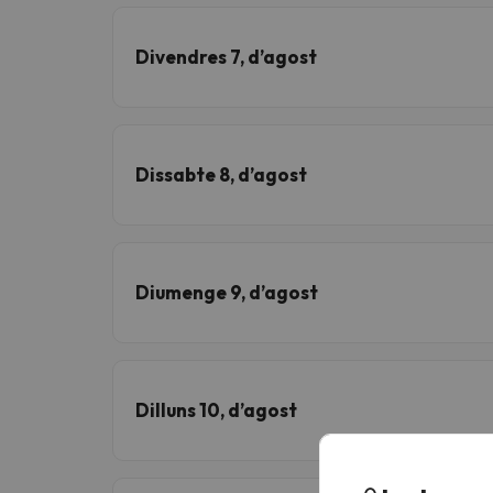
Divendres 7, d’agost
Dissabte 8, d’agost
Diumenge 9, d’agost
Dilluns 10, d’agost