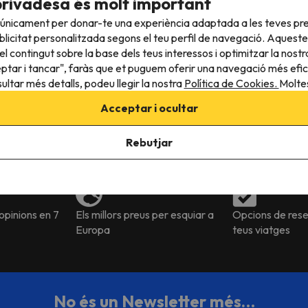
privadesa és molt important
Màx
Cels clars
 únicament per donar-te una experiència adaptada a les teves pre
29 
licitat personalitzada segons el teu perfil de navegació. Aqueste
l contingut sobre la base dels teus interessos i optimitzar la nostr
eptar i tancar", faràs que et puguem oferir una navegació més eficie
es 09:53
ultar més detalls, podeu llegir la nostra
Política de Cookies.
Moltes
Veure temps a altres estacions
Acceptar i ocultar
Rebutjar
pinions en 7
Els millors preus per esquiar a
Opcions de reser
Europa
teus viatges
No és un Newsletter més…