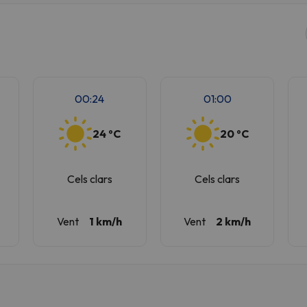
el nord. Quan trobi la seva brúixola torna.
00:24
01:00
24 ºC
20 ºC
Cels clars
Cels clars
Vent
1 km/h
Vent
2 km/h