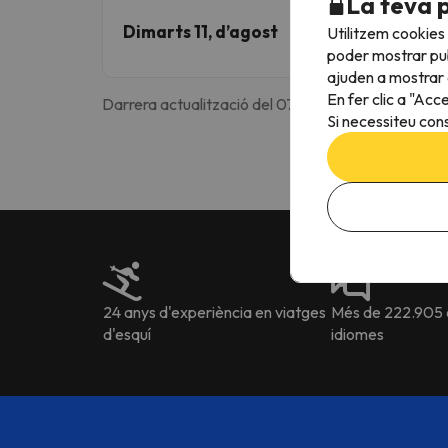
La teva 
Dimarts 11, d’agost
Utilitzem cookies
poder mostrar pub
ajuden a mostrar e
En fer clic a "Acc
Darrera actualització del 07 de Agost de 2026 a l
Si necessiteu cons
24 anys d'experiència en viatges
Més de 222.905 o
d'esquí
idiomes