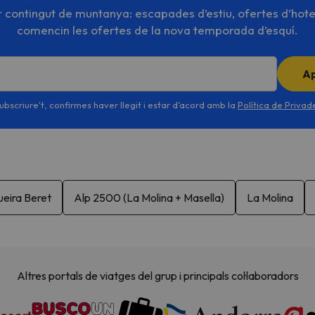
or contingut de muntanya: escapades d’estiu, ofertes d’hote
comencin les ofertes de la nova temporada d’esquí.
A
ubscriure't, confirmes haver llegit i estar d'acord amb la
Política de Priva
eira Beret
Alp 2500 (La Molina + Masella)
La Molina
Altres portals de viatges del grup i principals col·laboradors