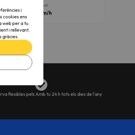
ima
Mínima
Neu nova
Vent
ferències i
ºC
11 ºC
0 cm
6 km/h
s cookies ens
a web per a tu.
nt i rellevant.
 gràcies.
va flexibles pels
Amb tu 24 h tots els dies de l'any