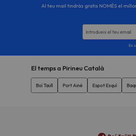
Al teu mail tindràs gratis NOMÉS el mill
Introdueix el teu email
En s
El temps a Pirineu Català
Boí Taüll
Port Ainé
Espot Esquí
Baqu