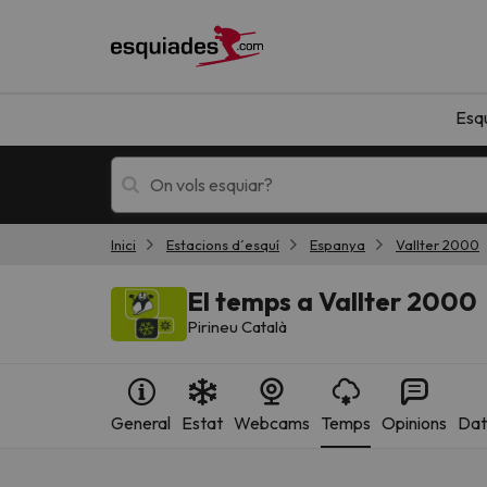
Esq
Inici
Estacions d´esquí
Espanya
Vallter 2000
Esquí
Escapades
El temps a Vallter 2000
Pirineu Català
General
Estat
Webcams
Temps
Opinions
Dat
!Vaja! No hem trobat resultats que coincideixi