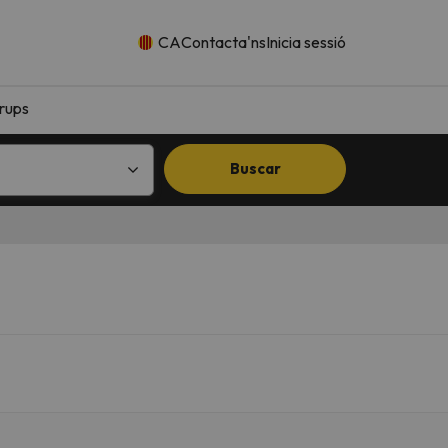
CA
Contacta'ns
Inicia sessió
rups
Buscar