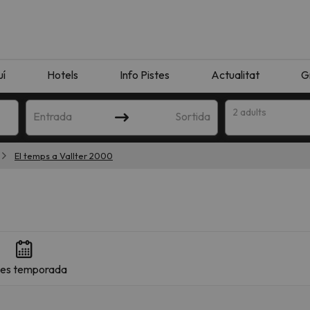
uí
Hotels
Info Pistes
Actualitat
G
2 adults
Entrada
Sortida
El temps a Vallter 2000
es temporada
n amb la teva cerca. Intenteu modificar la destinació.