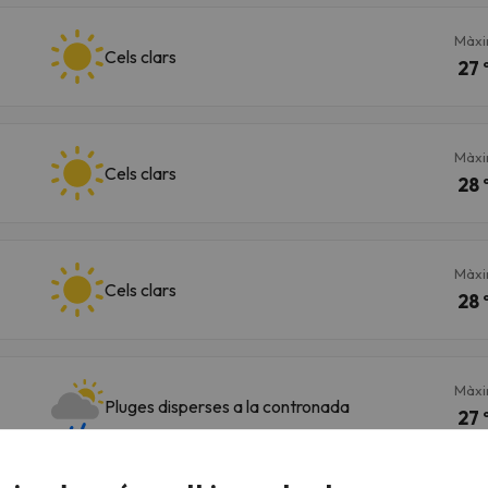
Màx
Cels clars
27 
Màx
Cels clars
28 
Màx
Cels clars
28 
Màx
Pluges disperses a la contronada
27 