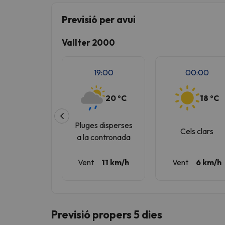
Previsió per avui
Vaja! Sembla que el nostre cercador ha perdut 
Vallter 2000
19:00
00:00
20 ºC
18 ºC
Pluges disperses
Cels clars
a la contronada
Vent
11 km/h
Vent
6 km/h
Previsió propers 5 dies