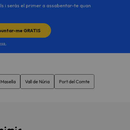
ls i seràs el primer a assabentar-te quan
puntar-me GRATIS
desa
.
Masella
Vall de Núria
Port del Comte