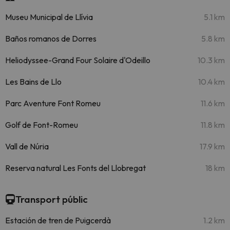
Museu Municipal de Llívia
5.1 km
Baños romanos de Dorres
5.8 km
Heliodyssee-Grand Four Solaire d'Odeillo
10.3 km
Les Bains de Llo
10.4 km
Parc Aventure Font Romeu
11.6 km
Golf de Font-Romeu
11.8 km
Vall de Núria
17.9 km
Reserva natural Les Fonts del Llobregat
18 km
Transport públic
Estación de tren de Puigcerdà
1.2 km