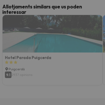
Allotjaments similars que us poden
interessar
Hotel Parada Puigcerda
Puigcerdà
9.1
2937 opinions