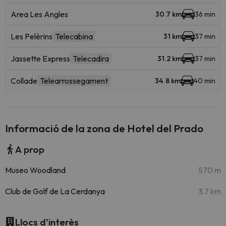
Area Les Angles
30.7 km
36 min
Les Pelèrins
Telecabina
31 km
37 min
Jassette Express
Telecadira
31.2 km
37 min
Collade
Telearrossegament
34.8 km
40 min
Informació de la zona de Hotel del Prado
A prop
Museo Woodland
570 m
Club de Golf de La Cerdanya
3.7 km
Llocs d'interès