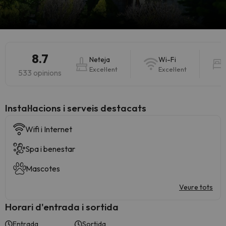
8.7
Neteja
Wi-Fi
Excel·lent
Excel·lent
533 opinions
Instal·lacions i serveis destacats
Wifi i Internet
Spa i benestar
Mascotes
Veure tots
Horari d'entrada i sortida
Entrada
Sortida