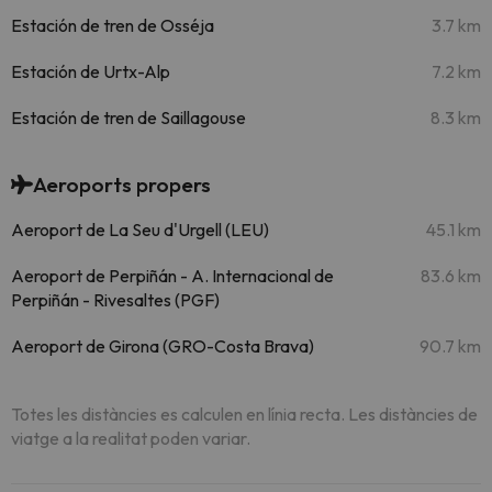
Estación de tren de Osséja
3.7 km
Estación de Urtx-Alp
7.2 km
Estación de tren de Saillagouse
8.3 km
Aeroports propers
Aeroport de La Seu d'Urgell (LEU)
45.1 km
Aeroport de Perpiñán - A. Internacional de
83.6 km
Perpiñán - Rivesaltes (PGF)
Aeroport de Girona (GRO-Costa Brava)
90.7 km
Totes les distàncies es calculen en línia recta. Les distàncies de
viatge a la realitat poden variar.