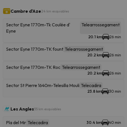
Cambre d'Aze
24 km esquiables
Sector Eyne 1770m-Tk Coulée d'
Telearrossegament
Eyne
20.1 km
26 min
Sector Eyne 1770m-TK fount
Telearrossegament
20.2 km
26 min
Sector Eyne 1770m-TK Roc
Telearrossegament
20.2 km
26 min
Sector St Pierre 1640m-Telesilla Mouli
Telecadira
23.8 km
30 min
Les Angles
55 km esquiables
Pla del Mir
Telecadira
30.4 km
40 min