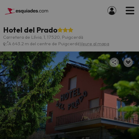
Hotel del Prado
Carretera de Llívia, 1, 17520, Puigcerdà
A 643.2 m del centre de Puigcerdà
Veure al mapa