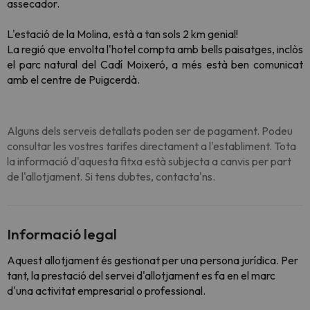
assecador.
L'estació de la Molina, està a tan sols 2 km genial!
La regió que envolta l'hotel compta amb bells paisatges, inclòs
el parc natural del Cadí Moixeró, a més està ben comunicat
amb el centre de Puigcerdà.
Alguns dels serveis detallats poden ser de pagament. Podeu
consultar les vostres tarifes directament a l'establiment. Tota
la informació d'aquesta fitxa està subjecta a canvis per part
de l'allotjament. Si tens dubtes, contacta'ns.
Informació legal
Aquest allotjament és gestionat per una persona jurídica. Per
tant, la prestació del servei d'allotjament es fa en el marc
d'una activitat empresarial o professional.