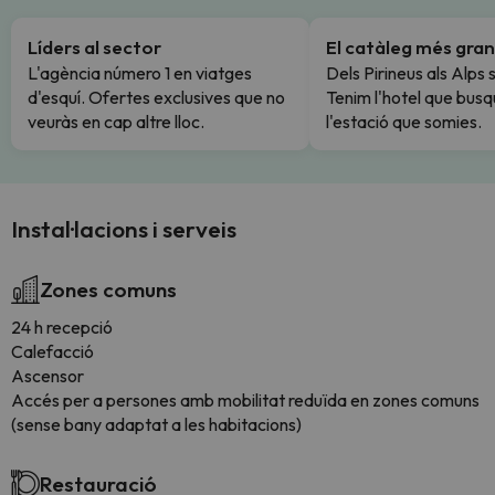
Líders al sector
El catàleg més gran
L'agència número 1 en viatges
Dels Pirineus als Alps 
d'esquí. Ofertes exclusives que no
Tenim l'hotel que busq
veuràs en cap altre lloc.
l'estació que somies.
Instal·lacions i serveis
Zones comuns
24 h recepció
Calefacció
Ascensor
Accés per a persones amb mobilitat reduïda en zones comuns
(sense bany adaptat a les habitacions)
Restauració