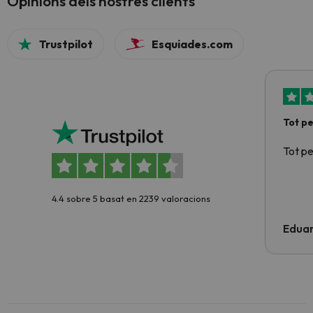
Opinions dels nostres clients
Trustpilot
Esquiades.com
Tot p
Tot p
4.4 sobre 5 basat en 2239 valoracions
Edua