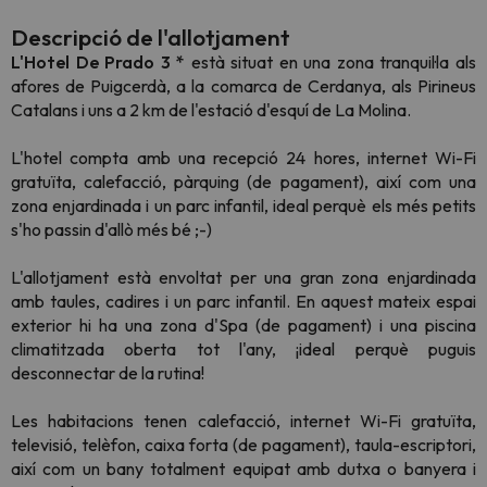
Descripció de l'allotjament
L'Hotel De Prado 3 *
està situat en una zona tranquil·la als
afores de Puigcerdà, a la comarca de Cerdanya, als Pirineus
Catalans i uns a 2 km de l'estació d'esquí de La Molina.
L'hotel compta amb una recepció 24 hores, internet Wi-Fi
gratuïta, calefacció, pàrquing (de pagament), així com una
zona enjardinada i un parc infantil, ideal perquè els més petits
s'ho passin d'allò més bé ;-)
L'allotjament està envoltat per una gran zona enjardinada
amb taules, cadires i un parc infantil. En aquest mateix espai
exterior hi ha una zona d'Spa (de pagament) i una piscina
climatitzada oberta tot l'any, ¡ideal perquè puguis
desconnectar de la rutina!
Les habitacions tenen calefacció, internet Wi-Fi gratuïta,
televisió, telèfon, caixa forta (de pagament), taula-escriptori,
així com un bany totalment equipat amb dutxa o banyera i