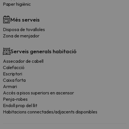
Paper higiènic
Més serveis
Disposa de tovalloles
Zona de menjador
Serveis generals habitació
Assecador de cabell
Calefacció
Escriptori
Caixa forta
Armari
Accés a pisos superiors en ascensor
Penja-robes
Endoll prop del llit
Habitacions connectades/adjacents disponibles