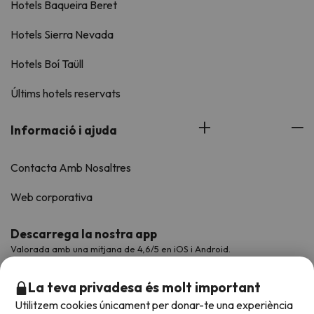
Hotels Baqueira Beret
Hotels Sierra Nevada
Hotels Boí Taüll
Últims hotels reservats
Informació i ajuda
Contacta Amb Nosaltres
Web corporativa
Descarrega la nostra app
Valorada amb una mitjana de 4,6/5 en iOS i Android.
La teva privadesa és molt important
Utilitzem cookies únicament per donar-te una experiència