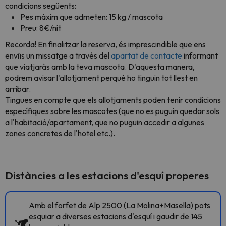
condicions següents:
Pes màxim que admeten: 15 kg / mascota
Preu: 8€/nit
Recorda! En finalitzar la reserva, és imprescindible que ens
enviïs un missatge a través del
apartat de contacte
informant
que viatjaràs amb la teva mascota. D'aquesta manera,
podrem avisar l'allotjament perquè ho tinguin tot llest en
arribar.
Tingues en compte que els allotjaments poden tenir condicions
específiques sobre les mascotes (que no es puguin quedar sols
a l'habitació/apartament, que no puguin accedir a algunes
zones concretes de l'hotel etc.).
Distàncies a les estacions d'esquí properes
Amb el forfet de Alp 2500 (La Molina+Masella) pots
esquiar a diverses estacions d'esquí i gaudir de 145