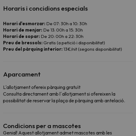
Horaris i concidions especials
Horari d'esmorzar:
De 07: 30h a 10: 30h
Horari de menjar:
De 13: 00h a 15: 30h
Horari de sopar:
De 20: 00h a 22: 30h
Preu de bressols:
Gratis (a petició i disponibilitat)
Preu del pàrquing interior:
13€/nit (segons disponibilitat)
Aparcament
L'allotjament ofereix pàrquing gratuït
Consulta directament amb l´allotjament si ofereixen la
possibilitat de reservar la plaça de pàrquing amb antelació.
Condicions per a mascotes
Genial! Aquest allotjament admet mascotes amb les