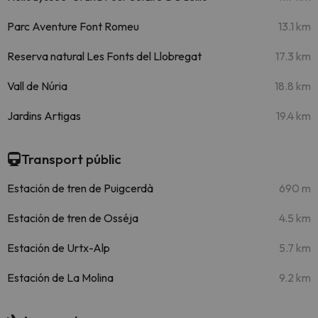
Parc Aventure Font Romeu
13.1 km
Reserva natural Les Fonts del Llobregat
17.3 km
Vall de Núria
18.8 km
Jardins Artigas
19.4 km
Transport públic
Estación de tren de Puigcerdà
690 m
Estación de tren de Osséja
4.5 km
Estación de Urtx-Alp
5.7 km
Estación de La Molina
9.2 km