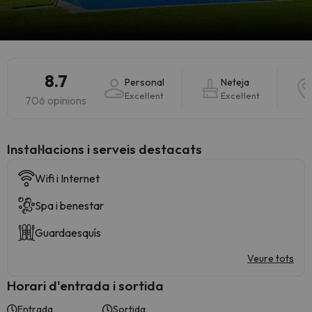
8.7
Personal
Neteja
Excel·lent
Excel·lent
706 opinions
Instal·lacions i serveis destacats
Wifi i Internet
Spa i benestar
Guardaesquís
Veure tots
Horari d'entrada i sortida
Entrada
Sortida