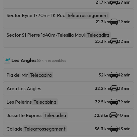
21.7 km
29 min
Sector Eyne 1770m-TK Roc
Telearrossegament
21.7 km
29 min
Sector St Pierre 1640m-Telesilla Mouli
Telecadira
25.3 km
32 min
Les Angles
55 km esquiables
Pla del Mir
Telecadira
32 km
42 min
Area Les Angles
32.2 km
38 min
Les Pelèrins
Telecabina
32.5 km
39 min
Jassette Express
Telecadira
32.8 km
40 min
Collade
Telearrossegament
36.3 km
43 min