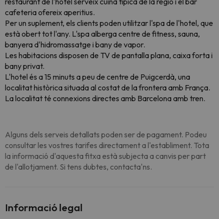
restaurant de l'hotel serveix cuina típica de la regió i el bar
cafeteria ofereix aperitius.
Per un suplement, els clients poden utilitzar l'spa de l'hotel, que
està obert tot l'any. L'spa alberga centre de fitness, sauna,
banyera d'hidromassatge i bany de vapor.
Les habitacions disposen de TV de pantalla plana, caixa forta i
bany privat.
L'hotel és a 15 minuts a peu de centre de Puigcerdà, una
localitat històrica situada al costat de la frontera amb França.
La localitat té connexions directes amb Barcelona amb tren.
Alguns dels serveis detallats poden ser de pagament. Podeu
consultar les vostres tarifes directament a l'establiment. Tota
la informació d'aquesta fitxa està subjecta a canvis per part
de l'allotjament. Si tens dubtes, contacta'ns.
Informació legal