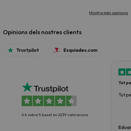
Mostra més opinions
Opinions dels nostres clients
Trustpilot
Esquiades.com
Tot p
Tot p
4.4 sobre 5 basat en 2239 valoracions
Edua