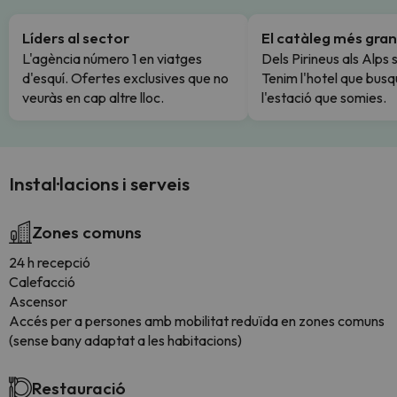
Líders al sector
El catàleg més gran
L'agència número 1 en viatges
Dels Pirineus als Alps 
d'esquí. Ofertes exclusives que no
Tenim l'hotel que busq
veuràs en cap altre lloc.
l'estació que somies.
Instal·lacions i serveis
Zones comuns
24 h recepció
Calefacció
Ascensor
Accés per a persones amb mobilitat reduïda en zones comuns
(sense bany adaptat a les habitacions)
Restauració