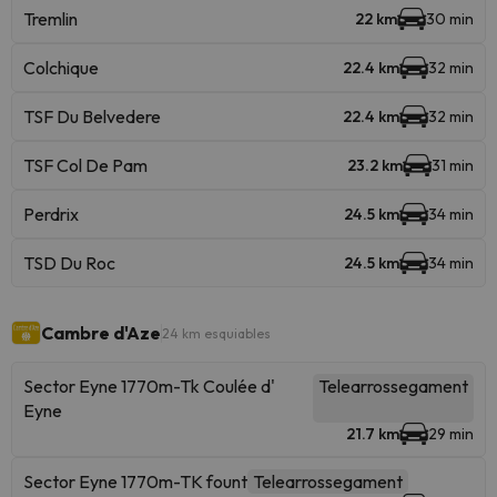
Tremlin
22 km
30 min
Colchique
22.4 km
32 min
TSF Du Belvedere
22.4 km
32 min
TSF Col De Pam
23.2 km
31 min
Perdrix
24.5 km
34 min
TSD Du Roc
24.5 km
34 min
Cambre d'Aze
24 km esquiables
Sector Eyne 1770m-Tk Coulée d'
Telearrossegament
Eyne
21.7 km
29 min
Sector Eyne 1770m-TK fount
Telearrossegament