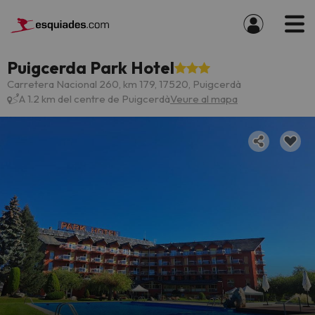
Puigcerda Park Hotel
Carretera Nacional 260, km 179, 17520, Puigcerdà
A 1.2 km del centre de Puigcerdà
Veure al mapa