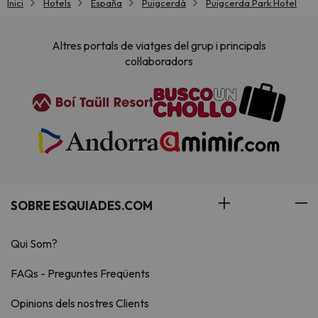
Inici
Hotels
España
Puigcerdà
Puigcerda Park Hotel
Altres portals de viatges del grup i principals
col·laboradors
SOBRE ESQUIADES.COM
Qui Som?
FAQs - Preguntes Freqüents
Opinions dels nostres Clients