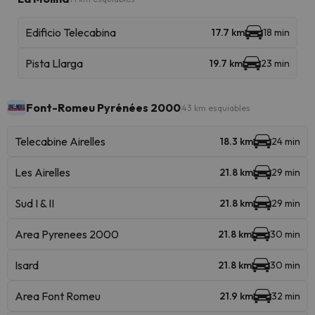
Edificio Telecabina
17.7 km
18 min
Pista Llarga
19.7 km
23 min
Font-Romeu Pyrénées 2000
43 km esquiables
Telecabine Airelles
18.3 km
24 min
Les Airelles
21.8 km
29 min
Sud I & II
21.8 km
29 min
Area Pyrenees 2000
21.8 km
30 min
Isard
21.8 km
30 min
Area Font Romeu
21.9 km
32 min