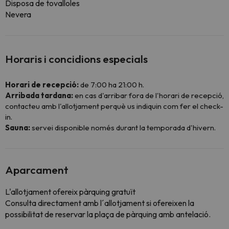
Disposa de tovalloles
Nevera
Horaris i concidions especials
Horari de recepció:
de 7:00 ha 21:00 h.
Arribada tardana:
en cas d'arribar fora de l'horari de recepció,
contacteu amb l'allotjament perquè us indiquin com fer el check-
in.
Sauna:
servei disponible només durant la temporada d'hivern.
Aparcament
L'allotjament ofereix pàrquing gratuït
Consulta directament amb l´allotjament si ofereixen la
possibilitat de reservar la plaça de pàrquing amb antelació.