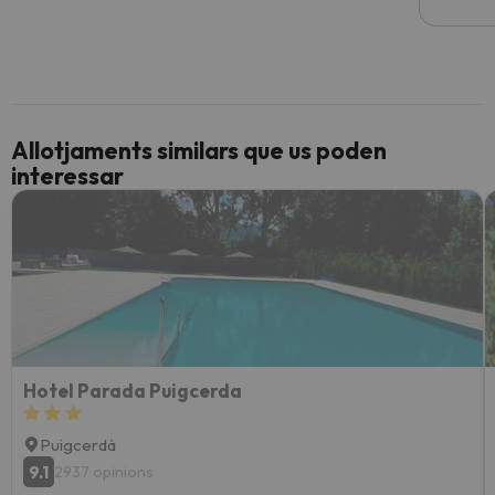
Allotjaments similars que us poden
interessar
Hotel Parada Puigcerda
Puigcerdà
9.1
2937 opinions