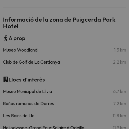
Informació de la zona de Puigcerda Park
Hotel
A prop
Museo Woodland
1.3 km
Club de Golf de La Cerdanya
2.2 km
Llocs d'interès
Museu Municipal de Llívia
6.7 km
Baños romanos de Dorres
7.2 km
Les Bains de Llo
11.8 km
Heliodyssee-Grand Four Solaire d'Odeillo
11.9 km