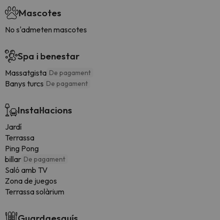
Mascotes
No s'admeten mascotes
Spa i benestar
Massatgista
De pagament
Banys turcs
De pagament
Instal·lacions
Jardí
Terrassa
Ping Pong
billar
De pagament
Saló amb TV
Zona de juegos
Terrassa solàrium
Guardaesquís