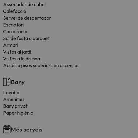
Assecador de cabell
Calefacció
Servei de despertador
Escriptori
Caixa forta
Sòl de fusta o parquet
Armari
Vistes al jardí
Vistes a la piscina
Accés a pisos superiors en ascensor
Bany
Lavabo
Amenities
Bany privat
Paper higiènic
Més serveis