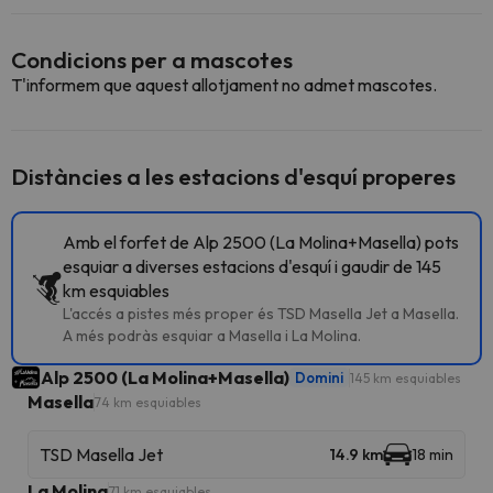
Condicions per a mascotes
T'informem que aquest allotjament no admet mascotes.
Distàncies a les estacions d'esquí properes
Amb el forfet de Alp 2500 (La Molina+Masella) pots
esquiar a diverses estacions d'esquí i gaudir de 145
km esquiables
L'accés a pistes més proper és TSD Masella Jet a Masella.
A més podràs esquiar a Masella i La Molina.
Alp 2500 (La Molina+Masella)
Domini
145 km esquiables
Masella
74 km esquiables
TSD Masella Jet
14.9 km
18 min
La Molina
71 km esquiables