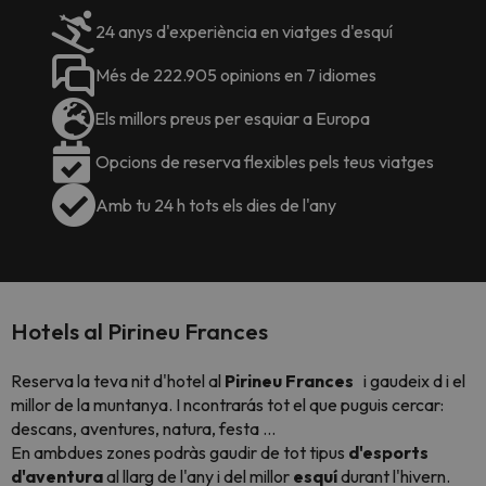
24 anys d'experiència en viatges d'esquí
Més de 222.905 opinions en 7 idiomes
Els millors preus per esquiar a Europa
Opcions de reserva flexibles pels teus viatges
Amb tu 24 h tots els dies de l'any
Hotels al Pirineu Frances
Reserva la teva nit d'hotel al
Pirineu Frances
i gaudeix d
i el
millor de la
muntanya.
I
ncontrarás tot el que puguis cercar:
descans, aventures, natura, festa ...
En ambdues zones podràs gaudir de tot tipus
d'esports
d'aventura
al llarg de l'any i del millor
esquí
durant l'hivern.