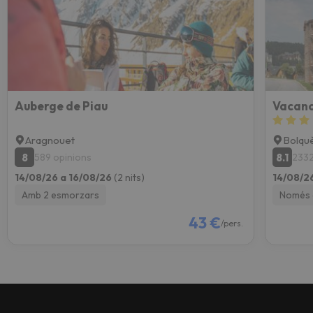
Auberge de Piau
Aragnouet
Bolqu
8
8.1
589 opinions
2332
14/08/26 a 16/08/26
(2 nits)
14/08/2
Amb 2 esmorzars
Només 
43 €
/pers.