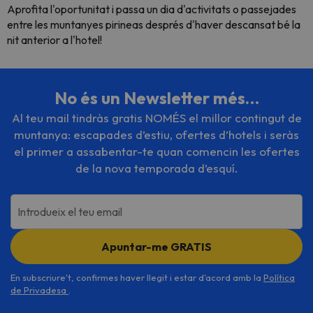
Aprofita l'oportunitat i passa un dia d'activitats o passejades
entre les muntanyes
pirineas
després d'haver descansat bé la
nit anterior a l'hotel!
No és un Newsletter més…
Al teu mail tindràs gratis NOMÉS el millor contingut de
muntanya: escapades d’estiu, ofertes d’hotels i seràs
el primer a assabentar-te quan comencin les ofertes
de la nova temporada d’esquí.
Introdueix el teu email
Apuntar-me GRATIS
En subscriure't, confirmes haver llegit i estar d'acord amb la
Política
de Privadesa
.