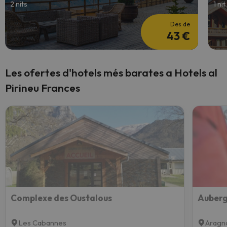
2 nits
1 nit
Des de
43 €
Les ofertes d'hotels més barates a Hotels al
Pirineu Frances
Complexe des Oustalous
Auberg
Les Cabannes
Aragn