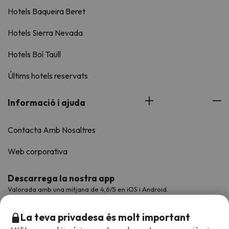
Hotels Baqueira Beret
Hotels Sierra Nevada
Hotels Boí Taüll
Últims hotels reservats
Informació i ajuda
Contacta Amb Nosaltres
Web corporativa
Descarrega la nostra app
Valorada amb una mitjana de 4,6/5 en iOS i Android.
La teva privadesa és molt important