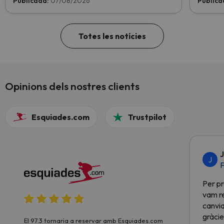
Publicada:
07/08/2026
Publica
Totes les notícies
Opinions dels nostres clients
Esquiades.com
Trustpilot
J
J
F
Per pr
vam re
canvia
gràcie
El 97.3 tornaria a reservar amb Esquiades.com