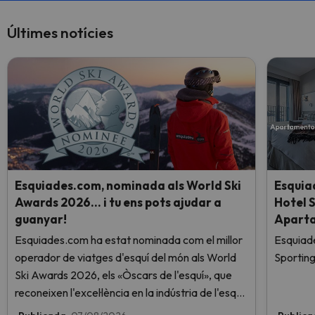
Últimes notícies
Esquiades.com, nominada als World Ski
Esquia
Awards 2026… i tu ens pots ajudar a
Hotel 
guanyar!
Aparta
Esquiades.com ha estat nominada com el millor
Esquiade
operador de viatges d'esquí del món als World
Sporting
Ski Awards 2026, els «Òscars de l'esquí», que
reconeixen l'excel·lència en la indústria de l'esquí.
Vota ara i ajuda'ns a arribar al capdamunt!