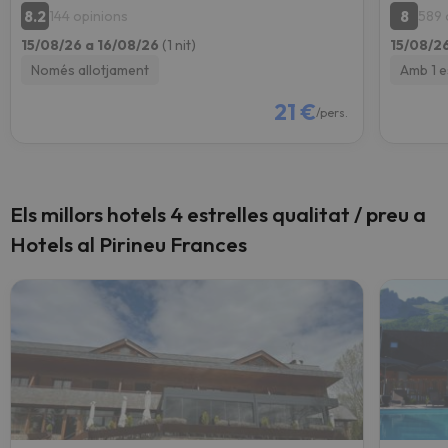
8.2
8
144 opinions
589 
15/08/26 a 16/08/26
(1 nit)
15/08/2
Només allotjament
Amb 1 
21 €
/pers.
Els millors hotels 4 estrelles qualitat / preu a
Hotels al Pirineu Frances