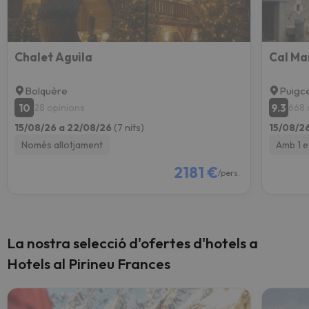
Chalet Aguila
Cal Ma
Bolquère
Puigc
10
9.3
28 opinions
668 
15/08/26 a 22/08/26
(7 nits)
15/08/2
Només allotjament
Amb 1 
2181 €
/pers.
La nostra selecció d'ofertes d'hotels a
Hotels al Pirineu Frances