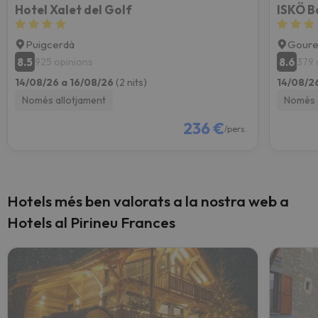
Hotel Xalet del Golf
ISKÖ B
Puigcerdà
Goure
8.5
8.6
925 opinions
379 
14/08/26 a 16/08/26
(2 nits)
14/08/2
Només allotjament
Només 
236 €
/pers.
Hotels més ben valorats a la nostra web a
Hotels al Pirineu Frances