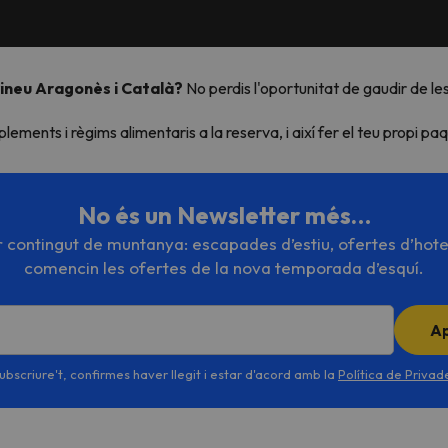
irineu Aragonès i Català?
No perdis l'oportunitat de gaudir de l
ments i règims alimentaris a la reserva, i així fer el teu propi paq
No és un Newsletter més…
or contingut de muntanya: escapades d’estiu, ofertes d’hote
comencin les ofertes de la nova temporada d’esquí.
A
ubscriure't, confirmes haver llegit i estar d'acord amb la
Política de Priva