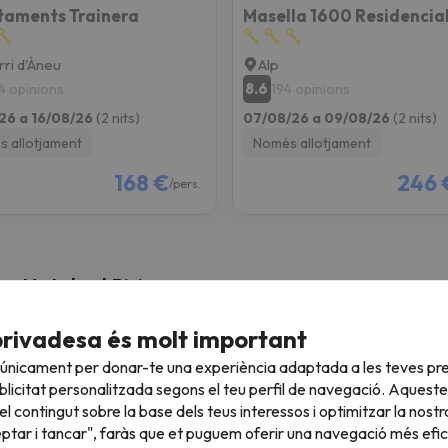
aments Trainera
Masella 1600 Residencia
rri d'Àneu
Alp
8.6
4 opinions
194 opinions
26 a 16/08/26
(2 nits)
07/08/26 a 09/08/26
(2 nits)
 allotjament
Només allotjament
168 €
246 
/pers.
 a Hotels al Pirineu
privadesa és molt important
 únicament per donar-te una experiència adaptada a les teves pre
licitat personalitzada segons el teu perfil de navegació. Aqueste
l contingut sobre la base dels teus interessos i optimitzar la nostr
eptar i tancar", faràs que et puguem oferir una navegació més eficie