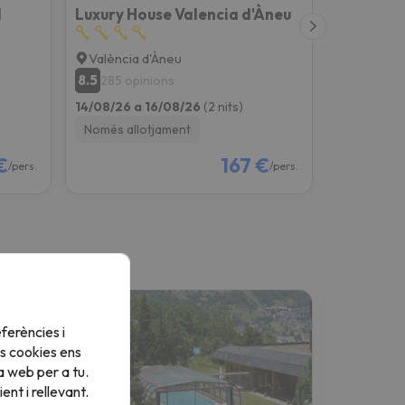
l
Luxury House Valencia d'Àneu
València d'Àneu
8.5
285 opinions
14/08/26 a 16/08/26
(2 nits)
Només allotjament
€
167 €
/pers.
/pers.
ferències i
s cookies ens
a web per a tu.
nt i rellevant.