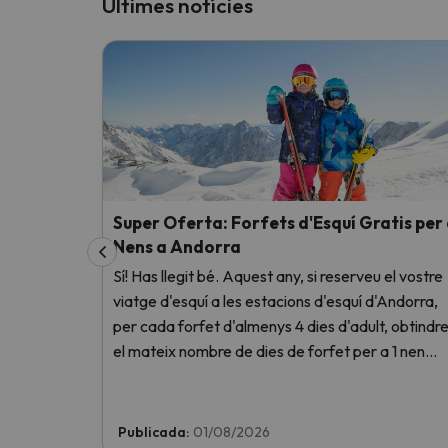
Últimes notícies
Super Oferta: Forfets d'Esquí Gratis per
Nens a Andorra
Sí! Has llegit bé. Aquest any, si reserveu el vostre
viatge d'esquí a les estacions d'esquí d'Andorra,
per cada forfet d'almenys 4 dies d'adult, obtindr
el mateix nombre de dies de forfet per a 1 nen
totalment GRATIS. Entra i informa't aquí.
Publicada:
01/08/2026