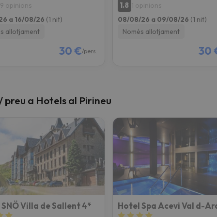
1.8
9 opinions
1 opinions
26 a 16/08/26
(1 nit)
08/08/26 a 09/08/26
(1 nit)
 allotjament
Només allotjament
30 €
30 
/pers.
 / preu a Hotels al Pirineu
 SNÖ Villa de Sallent 4*
Hotel Spa Acevi Val d-Ar