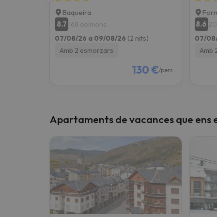
Baqueira
Form
8.7
8.6
168 opinions
20
07/08/26 a 09/08/26
(2 nits)
07/08
Amb 2 esmorzars
Amb 
130 €
/pers.
Apartaments de vacances que ens en