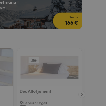
Setmana
 nits
Des de
166 €
Duc Allotjament
Hostal Ri
La Seu d'Urgell
Ripoll