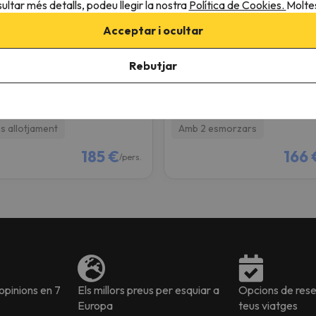
ultar més detalls, podeu llegir la nostra
Política de Cookies.
Moltes
Acceptar i ocultar
tamentos Midi 3000
SNÖ Aragón Hills
Rebutjar
igal
Formigal
8.5
4 opinions
909 opinions
/26 a 09/08/26
(2 nits)
07/08/26 a 09/08/26
(2 nits)
 allotjament
Amb 2 esmorzars
185 €
166 
/pers.
pinions en 7
Els millors preus per esquiar a
Opcions de reser
Europa
teus viatges