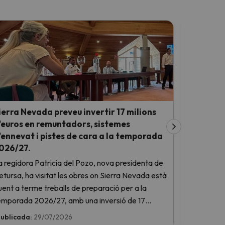
ierra Nevada preveu invertir 17 milions
Saas-Fee 
'euros en remuntadors, sistemes
avançant-
'ennevat i pistes de cara a la temporada
La estació
026/27.
seves piste
a regidora Patricia del Pozo, nova presidenta de
respecte a 
etursa, ha visitat les obres on Sierra Nevada està
Saas s'ha c
uent a terme treballs de preparació per a la
de l'hemisf
emporada 2026/27, amb una inversió de 17
temporada
ilions d'euros en el sistema de producció de neu,
ublicada:
29/07/2026
Publicada