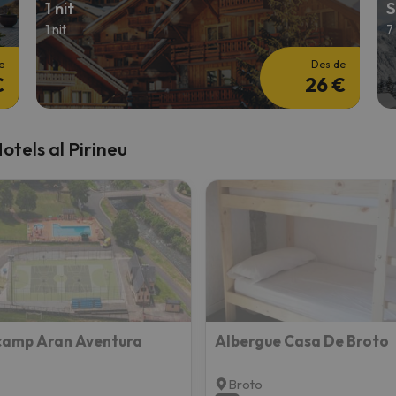
1 nit
1 nit
7
el nord. Quan trobi la seva brúixola torna.
e
Des de
€
26 €
otels al Pirineu
camp Aran Aventura
Albergue Casa De Broto
Broto