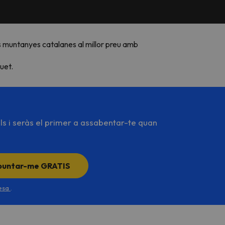
es muntanyes catalanes al millor preu amb
uet.
ls i seràs el primer a assabentar-te quan
puntar-me GRATIS
desa
.