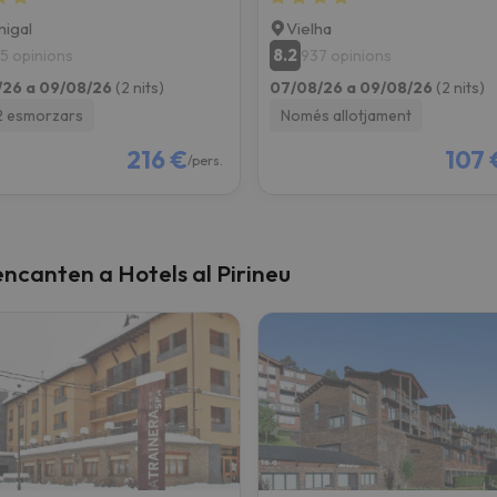
igal
Vielha
8.2
5 opinions
937 opinions
/26 a 09/08/26
(2 nits)
07/08/26 a 09/08/26
(2 nits)
2 esmorzars
Només allotjament
216 €
107 
/pers.
canten a Hotels al Pirineu