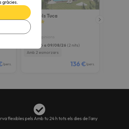
 gràcies.
RVHotels Tuca
SNÖ Cond
Vielha
Rialp
8.1
7.7
516 opinions
550 op
07/08/26 a 09/08/26
(2 nits)
07/08/26 
Amb 2 esmorzars
Amb 2 es
€
136 €
/pers.
/pers.
va flexibles pels
Amb tu 24 h tots els dies de l'any