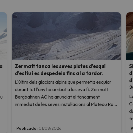
 a
Zermatt tanca les seves pistes d'esquí
S
d'estiu i es despedeix fins a la tardor.
d
d
L'últim dels glaciars alpins que permetia esquiar
2
durant tot l'any ha arribat a la seva fi. Zermatt
L
eu
Bergbahnen AG ha anunciat el tancament
C
immediat de les seves instal·lacions al Plateau Rosa
d
a causa de les altes temperatures, sense ni tan sols
t
haver obert aquest cap de setmana.
m
Publicada:
01/08/2026
P