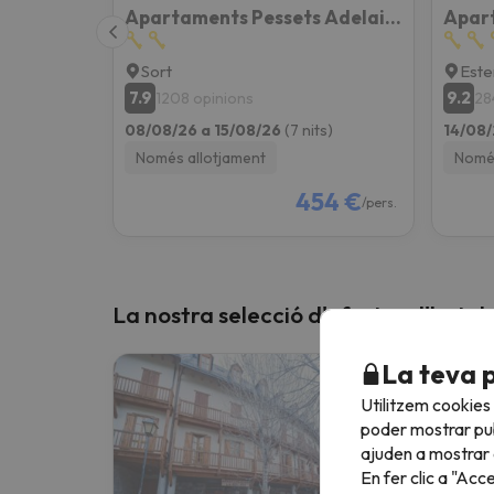
Apartaments Pessets Adelaida
Apart
Sort
Este
7.9
9.2
1208 opinions
28
08/08/26 a 15/08/26
(7 nits)
14/08/
Només allotjament
Només
454 €
/pers.
La nostra selecció d'ofertes d'hotels
La teva 
Utilitzem cookies
poder mostrar pub
ajuden a mostrar e
En fer clic a "Acc