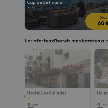
Cap de Setmana
2 nits
Vaja! Sembla que el nostre cercador ha perdut 
Des d
60 
Les ofertes d'hotels més barates a H
Hostal Les Collades
Hola
Sort
Les