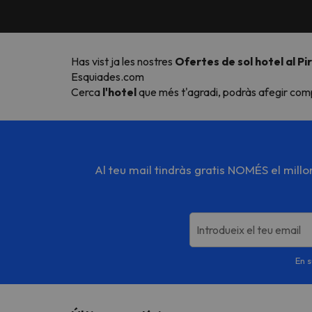
Has vist ja les nostres
Ofertes de sol hotel al P
Esquiades.com
Cerca
l'hotel
que més t'agradi, podràs afegir comple
Al teu mail tindràs gratis NOMÉS el mill
Introdueix el teu email
En s