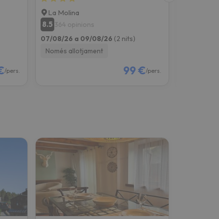
La Molina
Vielha
8.5
8.5
364 opinions
2089 o
07/08/26 a 09/08/26
(2 nits)
07/08/26 
Només allotjament
Només all
€
99 €
/pers.
/pers.