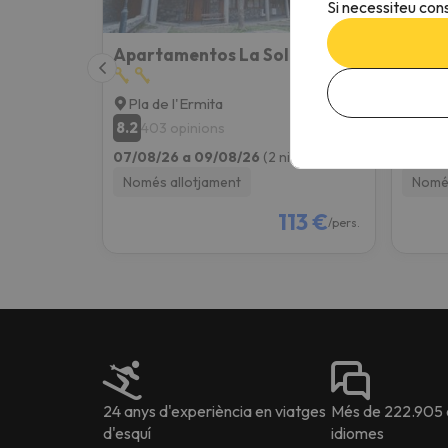
Si necessiteu cons
Apartamentos La Solana
Apar
Pla de l'Ermita
Form
8.2
8.2
403 opinions
36
07/08/26 a 09/08/26
(2 nits)
07/08
Només allotjament
Només
113 €
/pers.
24 anys d'experiència en viatges
Més de 222.905 o
d'esquí
idiomes