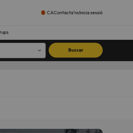
CA
Contacta'ns
Inicia sessió
rups
Buscar