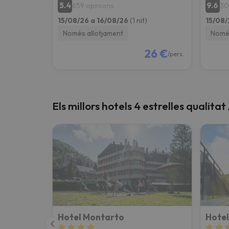
5.4
9.6
659 opinions
30
15/08/26 a 16/08/26
(1 nit)
15/08/
Només allotjament
Només
26 €
/pers.
Els millors hotels 4 estrelles qualitat
Hotel Montarto
Hotel