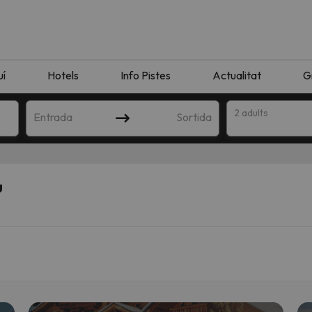
uí
Hotels
Info Pistes
Actualitat
G
2 adults
Entrada
Sortida
u
n amb la teva cerca. Intenteu modificar la destinació.