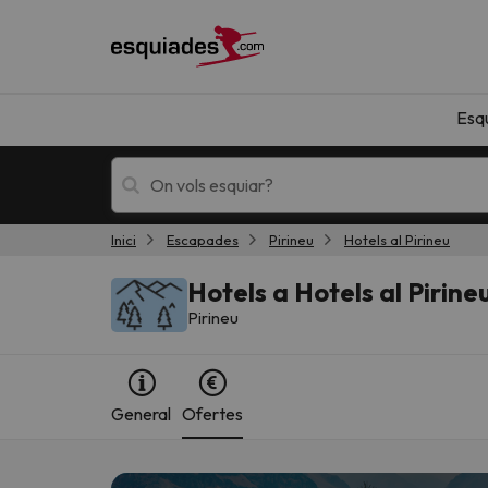
Esq
Inici
Escapades
Pirineu
Hotels al Pirineu
Esquí
Escapades
Hotels a Hotels al Pirine
Pirineu
General
Ofertes
!Vaja! No hem trobat resultats que coincideixi