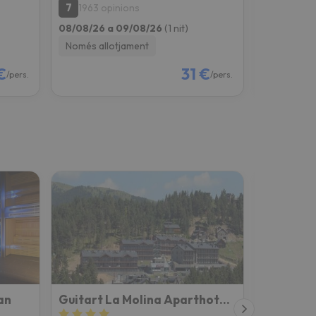
7
7.6
1963 opinions
48 opin
08/08/26 a 09/08/26
(1 nit)
08/08/26 
Només allotjament
Només all
€
31 €
/pers.
/pers.
an
Guitart La Molina Aparthotel And Spa