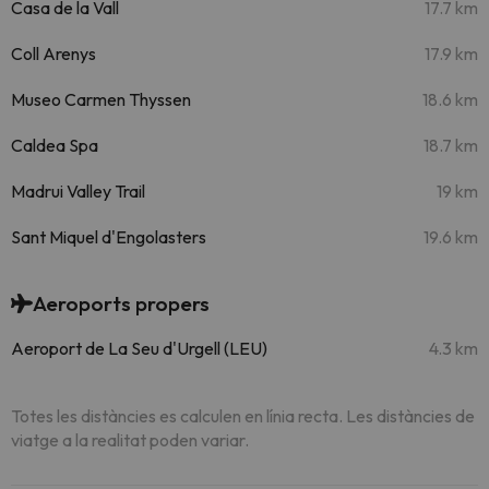
Casa de la Vall
17.7 km
Coll Arenys
17.9 km
Museo Carmen Thyssen
18.6 km
Caldea Spa
18.7 km
Madrui Valley Trail
19 km
Sant Miquel d'Engolasters
19.6 km
Aeroports propers
Aeroport de La Seu d'Urgell (LEU)
4.3 km
Totes les distàncies es calculen en línia recta. Les distàncies de
viatge a la realitat poden variar.