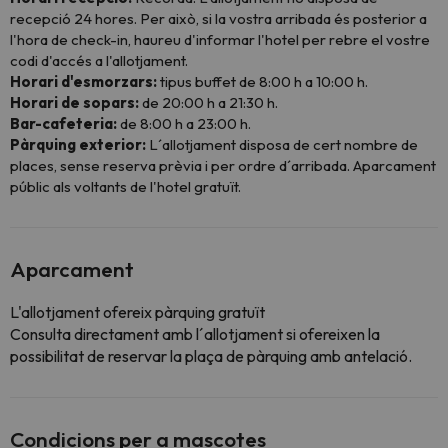
recepció 24 hores. Per això, si la vostra arribada és posterior a
l'hora de check-in, haureu d'informar l'hotel per rebre el vostre
codi d'accés a l'allotjament.
Horari d'esmorzars:
tipus buffet de 8:00 h a 10:00 h.
Horari de sopars:
de 20:00 h a 21:30 h.
Bar-cafeteria:
de 8:00 h a 23:00 h.
Pàrquing exterior:
L´allotjament disposa de cert nombre de
places, sense reserva prèvia i per ordre d´arribada. Aparcament
públic als voltants de l'hotel gratuït.
Aparcament
L'allotjament ofereix pàrquing gratuït
Consulta directament amb l´allotjament si ofereixen la
possibilitat de reservar la plaça de pàrquing amb antelació.
Condicions per a mascotes