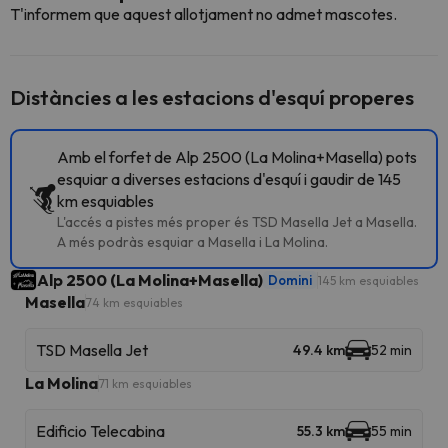
T'informem que aquest allotjament no admet mascotes.
Distàncies a les estacions d'esquí properes
Amb el forfet de Alp 2500 (La Molina+Masella) pots
esquiar a diverses estacions d'esquí i gaudir de 145
km esquiables
L'accés a pistes més proper és TSD Masella Jet a Masella.
A més podràs esquiar a Masella i La Molina.
Alp 2500 (La Molina+Masella)
Domini
145 km esquiables
Masella
74 km esquiables
TSD Masella Jet
49.4 km
52 min
La Molina
71 km esquiables
Edificio Telecabina
55.3 km
55 min