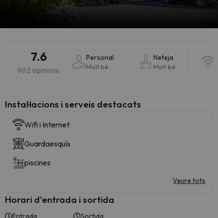
7.6
Personal
Neteja
Molt bé
Molt bé
962 opinions
Instal·lacions i serveis destacats
Wifi i Internet
Guardaesquís
piscines
Veure tots
Horari d'entrada i sortida
Entrada
Sortida