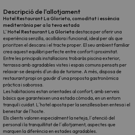
Descripció de l'allotjament
Hotel Restaurant La Glorieta, comoditat i essència
mediterrània per a la teva estada
L'
Hotel Restaurant La Glorieta
destaca per oferir una
experiència senzilla, acollidora i funcional, ideal per als que
prioritzen el descans i el tracte proper. El seu ambient familiar
crea aquest equilibri perfecte entre confort i proximitat.
Entre les principals instal·lacions trobaràs piscina exterior,
terrassa amb agradables vistes i espais comuns pensats per
relaxar-se després d'un dia de turisme. A més, disposa de
restaurant propi on gaudir d´una proposta gastronòmica
pràctica i saborosa.
Les habitacions estan orientades al confort, amb serveis
bàsics que garanteixen una estada còmoda, en un entorn
tranquil i cuidat. L´hotel aposta per la senzillesa ben entesa i el
benestar de l´hoste.
Els clients valoren especialment la neteja, l´atenció del
personal i la tranquil·litat de l´allotjament, aspectes que
marquen la diferència en estades agradables.