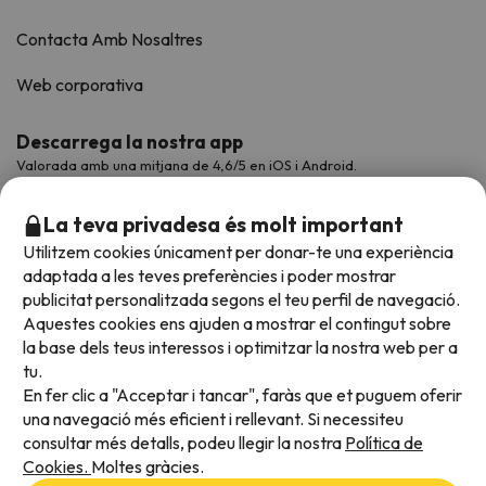
Contacta Amb Nosaltres
Web corporativa
Descarrega la nostra app
Valorada amb una mitjana de 4,6/5 en iOS i Android.
La teva privadesa és molt important
Utilitzem cookies únicament per donar-te una experiència
adaptada a les teves preferències i poder mostrar
publicitat personalitzada segons el teu perfil de navegació.
Aquestes cookies ens ajuden a mostrar el contingut sobre
la base dels teus interessos i optimitzar la nostra web per a
tu.
En fer clic a "Acceptar i tancar", faràs que et puguem oferir
Acceptem
una navegació més eficient i rellevant. Si necessiteu
consultar més detalls, podeu llegir la nostra
Política de
Cookies.
Moltes gràcies.