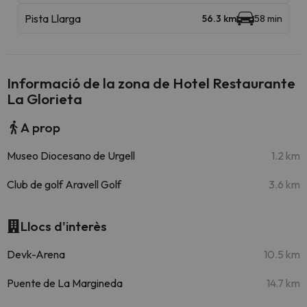
Pista Llarga
56.3 km
58 min
Informació de la zona de Hotel Restaurante
La Glorieta
A prop
Museo Diocesano de Urgell
1.2 km
Club de golf Aravell Golf
3.6 km
Llocs d'interès
Devk-Arena
10.5 km
Puente de La Margineda
14.7 km