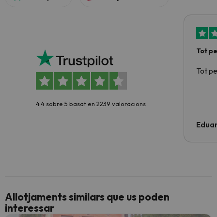
Tot p
Tot p
4.4 sobre 5 basat en 2239 valoracions
Edua
Allotjaments similars que us poden
interessar