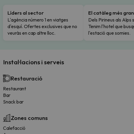
Líders al sector
El catàleg més gran
L'agència número 1 en viatges
Dels Pirineus als Alps 
d'esquí. Ofertes exclusives que no
Tenim l'hotel que busq
veuràs en cap altre lloc.
l'estació que somies.
Instal·lacions i serveis
Restauració
Restaurant
Bar
Snack bar
Zones comuns
Calefacció