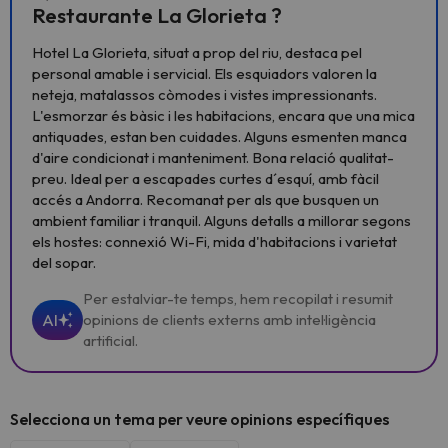
Restaurante La Glorieta ?
Hotel La Glorieta, situat a prop del riu, destaca pel
personal amable i servicial. Els esquiadors valoren la
neteja, matalassos còmodes i vistes impressionants.
L'esmorzar és bàsic i les habitacions, encara que una mica
antiquades, estan ben cuidades. Alguns esmenten manca
d'aire condicionat i manteniment. Bona relació qualitat-
preu. Ideal per a escapades curtes d´esquí, amb fàcil
accés a Andorra. Recomanat per als que busquen un
ambient familiar i tranquil. Alguns detalls a millorar segons
els hostes: connexió Wi-Fi, mida d'habitacions i varietat
del sopar.
Per estalviar-te temps, hem recopilat i resumit
AI
opinions de clients externs amb intel·ligència
artificial.
Selecciona un tema per veure opinions específiques