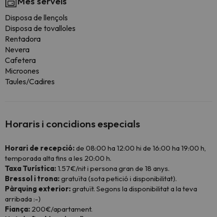
Més serveis
Disposa de llençols
Disposa de tovalloles
Rentadora
Nevera
Cafetera
Microones
Taules/Cadires
Horaris i concidions especials
Horari de recepció:
de 08:00 ha 12:00 hi de 16:00 ha 19:00 h,
temporada alta fins a les 20:00 h.
Taxa Turística:
1.57€/nit i persona gran de 18 anys.
Bressol i trona:
gratuïta (sota petició i disponibilitat).
Pàrquing exterior:
gratuït. Segons la disponibilitat a la teva
arribada :-)
Fiança:
200€/apartament.