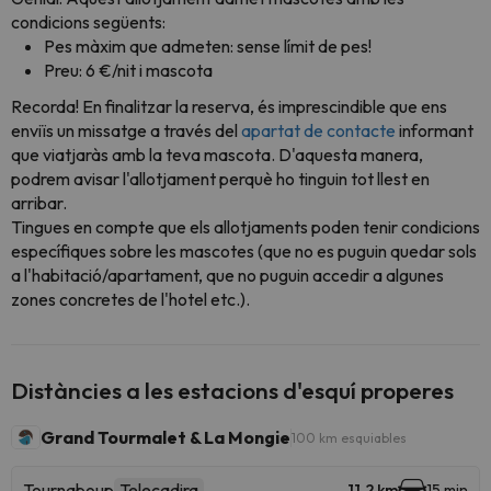
condicions següents:
Pes màxim que admeten: sense límit de pes!
Preu: 6 €/nit i mascota
Recorda! En finalitzar la reserva, és imprescindible que ens
enviïs un missatge a través del
apartat de contacte
informant
que viatjaràs amb la teva mascota. D'aquesta manera,
podrem avisar l'allotjament perquè ho tinguin tot llest en
arribar.
Tingues en compte que els allotjaments poden tenir condicions
específiques sobre les mascotes (que no es puguin quedar sols
a l'habitació/apartament, que no puguin accedir a algunes
zones concretes de l'hotel etc.).
Distàncies a les estacions d'esquí properes
Grand Tourmalet & La Mongie
100 km esquiables
Tournaboup
Telecadira
11.2 km
15 min