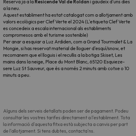
Reserva ja a la
Resicende Val de Roldan
i gaudeix d'uns dies
a la neu.
Aquest establiment ha estat catalogat com a allotjament amb
valors ecològics per Clef Verte el 2024 (L'etiqueta Clef Verte
es concedeix a escala internacional als establiments
compromesos amb el turisme sostenible)
Per anar a esquiar a Luz Ardiden, com a Grand Tourmalet & La
Mongie, si has reservat material de lloguer d'esquí/snow, et
recomanem que el lloguis i el recullis a la botiga Skiset, Les
mains dans la neige, Place du Mont Blanc, 65120 Esquieze-
sere Luz St Sauveur, que és a només 2 minuts amb cotxe o 10
minuts a peu.
Alguns dels serveis detallats poden ser de pagament. Podeu
consultar les vostres tarifes directament a l'establiment. Tota
la informació d'aquesta fitxa està subjecta a canvis per part
de l'allotjament. Si tens dubtes, contacta'ns.