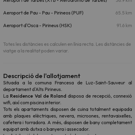
Aeroport de Tarbes (XTB - Aeródromo de Tarbes)
38.9 km
Aeroport de Pau - Pau - Pirineos (PUF)
65.5 km
Aeroport d'Osca - Pirineus (HSK)
91.6 km
Totes les distàncies es calculen en línia recta. Les distàncies de
viatge a la realitat poden variar.
Descripció de l'allotjament
Situada a la comuna Francesa de Luz-Saint-Sauveur al
departament d'Alts Pirineus.
La
Residence Val de Roland
disposa de recepció, connexió
wifi, així com piscina interior.
Tots els apartaments disposen de cuina totalment equipada
amb plaques elèctriques, nevera, microones, rentavaixelles,
cafetera i torradora. A més, disposen de bany completament
equipat amb dutxa o banyera i assecador.