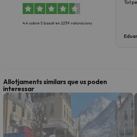
Tot p
4.4 sobre 5 basat en 2239 valoracions
Edua
Allotjaments similars que us poden
interessar