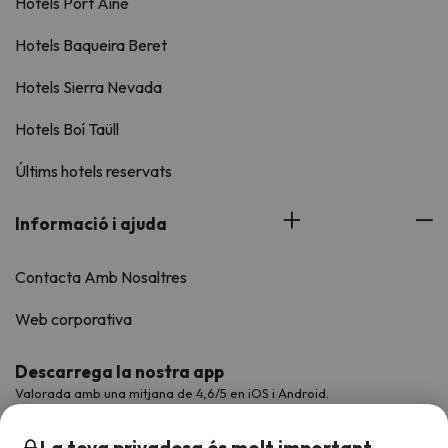
Hotels Port Ainé
Hotels Baqueira Beret
Hotels Sierra Nevada
Hotels Boí Taüll
Últims hotels reservats
Informació i ajuda
Contacta Amb Nosaltres
Web corporativa
Descarrega la nostra app
Valorada amb una mitjana de 4,6/5 en iOS i Android.