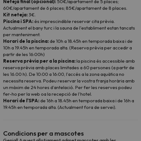
Neteja final (opcional):
50€/apartament de 5 places;
60€/apartament de 6 places; 85€/apartament de 8 places.
Kit neteja:
3€.
Piscina i SPA:
és imprescindible reservar cita prèvia.
Actualment el bany turc i la sauna de l'establiment estan tancats
per manteniment.
Horari de la piscina:
de 10h a 18.45h en temporada baixa i de
10h a 19.45h en temporada alta. (Reserva prèvia per accedir a
partir de les 16:00h)
Reserva prèvia per a la piscina:
la piscina és accessible amb
reserva prèvia amb places limitades a 60 persones (a partir de
les 16.00 h). De 10:00 a 16:00, l'accés a la zona aquàtica no
necessita reserva. Podeu reservar la vostra franja horària amb
un màxim de 24 hores d'antelació. Per fer les reserves podeu
fer-ho per la web oa la recepció de l'hotel.
Horari de l'SPA:
de 16h a 18.45h en temporada baixa i de 16h a
19.45h en temporada alta. (Actualment fora de servei).
Condicions per a mascotes
Genial! Aquest allotjament admet mascotes amb les