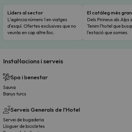
Líders al sector
El catàleg més gran
L'agència número 1 en viatges
Dels Pirineus als Alps 
d'esquí. Ofertes exclusives que no
Tenim l'hotel que busq
veuràs en cap altre lloc.
l'estació que somies.
Instal·lacions i serveis
Spa i benestar
Sauna
Banys turcs
Serveis Generals de l'Hotel
Servei de bugaderia
Lloguer de bicicletes