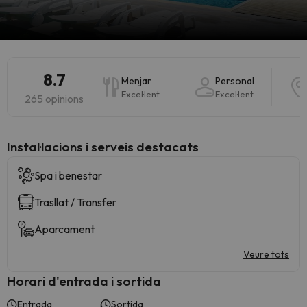
8.7
Menjar
Personal
Excel·lent
Excel·lent
265 opinions
Instal·lacions i serveis destacats
Spa i benestar
Trasllat / Transfer
Aparcament
Veure tots
Horari d'entrada i sortida
Entrada
Sortida