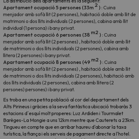
La distribució dels apartaments és la següent:
2
Apartament ocupació 5 persones (33m
)
: Cuina
menjador amb sofà llit (2 persones), habitació doble amb llit de
matrimoni o dos llits individuals (2 persones), cabina amb llit
individual (1 persona) i bany privat.
m2
Apartament ocupació 6 persones (38
)
: Cuina
menjador amb sofà llit (2 persones)
, habitació doble amb llit
de matrimoni o dos llits individuals (2 persones), cabina amb
llitera (2 persones)
i bany privat.
m2
Apartament ocupació 8 persones (49
)
: Cuina
menjador amb sofà llit (2 persones)
, habitació doble amb llit
de matrimoni o dos llits individuals (2 persones), habitació amb
dos llits individuals (2 persones), cabina amb llitera (2
persones) persones)
i bany privat.
Es troba en una petita població al cor del departament dels
Alts Pirineus i gràcies a la seva fantàstica ubicació trobaràs 3
estacions d´esquí molt properes: Luz Ardiden i Tourmalet
Barèges-La Mongie a uns 12km mentre que Cauterets a 23km.
Tingueu en compte que en arribar haureu d'abonar la taxa
turística, la fiança i els serveis de pagament directe a l'hotel.