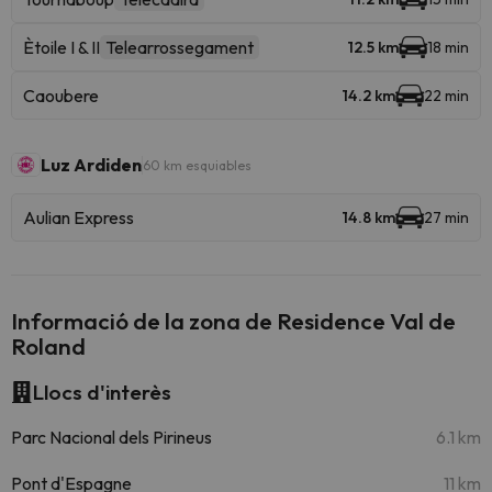
Ètoile I & II
Telearrossegament
12.5 km
18 min
Caoubere
14.2 km
22 min
Luz Ardiden
60 km esquiables
Aulian Express
14.8 km
27 min
Informació de la zona de Residence Val de
Roland
Llocs d'interès
Parc Nacional dels Pirineus
6.1 km
Pont d'Espagne
11 km