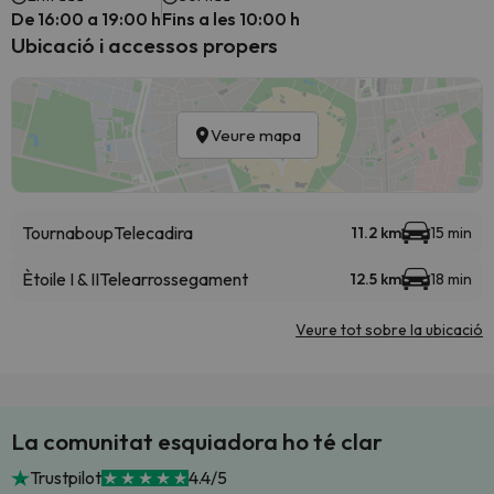
De 16:00 a 19:00 h
Fins a les 10:00 h
Ubicació i accessos propers
Veure mapa
Tournaboup
Telecadira
11.2 km
15 min
Ètoile I & II
Telearrossegament
12.5 km
18 min
Veure tot sobre la ubicació
La comunitat esquiadora ho té clar
Trustpilot
4.4/5