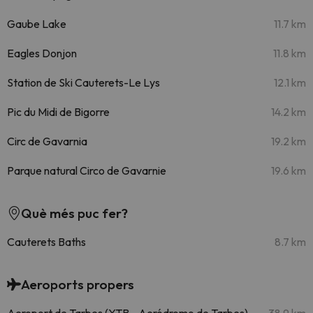
Gaube Lake
11.7 km
Eagles Donjon
11.8 km
Station de Ski Cauterets-Le Lys
12.1 km
Pic du Midi de Bigorre
14.2 km
Circ de Gavarnia
19.2 km
Parque natural Circo de Gavarnie
19.6 km
Què més puc fer?
Cauterets Baths
8.7 km
Aeroports propers