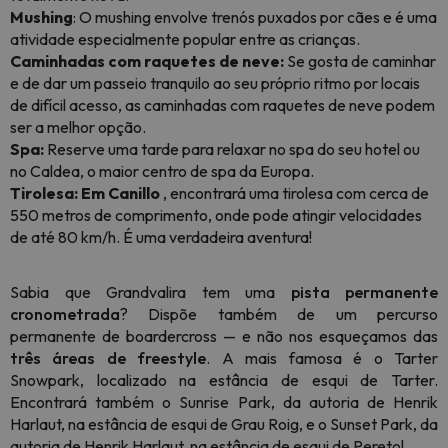
Mushing
: O mushing envolve trenós puxados por cães e é uma
atividade especialmente popular entre as crianças.
Caminhadas com raquetes de neve:
Se gosta de caminhar
e de dar um passeio tranquilo ao seu próprio ritmo por locais
de difícil acesso, as caminhadas com raquetes de neve podem
ser a melhor opção.
Spa:
Reserve uma tarde para relaxar no spa do seu hotel ou
no Caldea, o maior centro de spa da Europa.
Tirolesa: Em Canillo
, encontrará uma tirolesa com cerca de
550 metros de comprimento, onde pode atingir velocidades
de até 80 km/h. É uma verdadeira aventura!
Sabia que Grandvalira tem uma
pista permanente
cronometrada
? Dispõe também de um percurso
permanente de boardercross — e não nos esqueçamos das
três áreas de freestyle
. A mais famosa é o Tarter
Snowpark, localizado na estância de esqui de Tarter.
Encontrará também o Sunrise Park, da autoria de Henrik
Harlaut, na estância de esqui de Grau Roig, e o Sunset Park, da
autoria de Henrik Harlaut, na estância de esqui de Peretol.