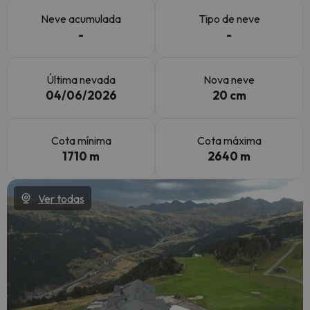
Neve acumulada
Tipo de neve
-
-
Última nevada
Nova neve
04/06/2026
20 cm
Cota mínima
Cota máxima
1710 m
2640 m
Ver todas