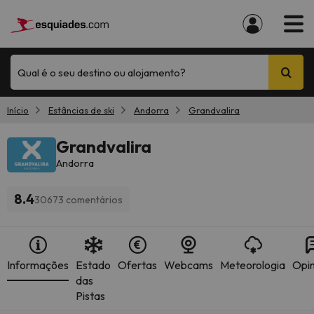
Qual é o seu destino ou alojamento?
Início
Estâncias de ski
Andorra
Grandvalira
Grandvalira
Andorra
8.4
30673 comentários
Informações
Estado
Ofertas
Webcams
Meteorologia
Opin
das
Pistas