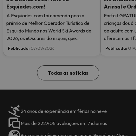
Esquiades.com!
Arinsal e Or
A Esquiades.com foi nomeada para o
Forfait GRATU
prémio de Melhor Operador Turístico de
crianças dos 6 
Esqui do Mundo nos World Ski Awards de
de adulto com 
2026, os «Óscares do esqui», que
oferecemos 1 fo
reconhecem a excelência na indústria do
Publicada:
07/08/2026
Publicada:
01/
esqui. Vote agora e ajude-nos a chegar ao
topo!
Todas as notícias
24 anos de experiência em férias na neve
Mais de 222.905 avaliações em 7 idiomas
Preços imbatíveis para esquiar nos Pirenéus e Alpes