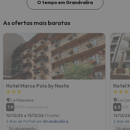
O tempo em Grandvalira
As ofertas mais baratas
Hotel Marco Polo by Nexta
Hotel 
La Massana
La Cor
7.9
8.5
8990 comentários
439 
12/12/26 a 13/12/26
(1 noite)
12/12/26
2 dias de forfait em
Grandvalira
2 dias de
Só alojamento
Só alo