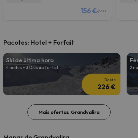
156 €
/pess.
Pacotes: Hotel + Forfait
Ski de última hora
Fé
4 noites + 3 Dias do forfait
2 no
Desde
226 €
Mais ofertas Grandvalira
Mapas de Grandvalira