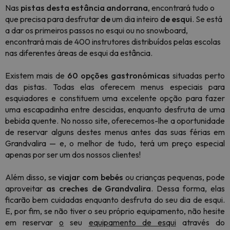
Nas
pistas desta estância andorrana
, encontrará tudo o
que precisa para desfrutar
de
um dia inteiro
de esqui
. Se está
a dar os primeiros passos no esqui ou no snowboard,
encontrará mais de 400 instrutores distribuídos pelas escolas
nas diferentes áreas de esqui da estância.
Existem mais de
60
opções gastronómicas
situadas perto
das pistas. Todas elas oferecem menus especiais para
esquiadores e constituem uma excelente opção para fazer
uma escapadinha entre descidas, enquanto desfruta de uma
bebida quente. No nosso site, oferecemos-lhe a oportunidade
de reservar alguns destes menus antes das suas férias em
Grandvalira — e, o melhor de tudo, terá um preço especial
apenas por ser um dos nossos clientes!
Além disso, se
viajar com bebés
ou crianças pequenas, pode
aproveitar
as creches de Grandvalira
. Dessa forma, elas
ficarão bem cuidadas enquanto desfruta do seu dia de esqui.
E, por fim, se não tiver o seu próprio equipamento, não hesite
em reservar
o
seu
equipamento de esqui
através do