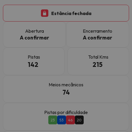
Estância fechada
Abertura
Encerramento
A confirmar
A confirmar
Pistas
Total Kms
142
215
Meios mecânicos
74
Pistas por dificuldade
23
53
46
20