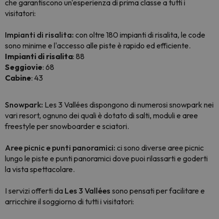
che garantiscono un'esperienza di prima classe a tutti i
visitatori:
Impianti di risalita:
con oltre 180 impianti di risalita, le code
sono minime e l'accesso alle piste è rapido ed efficiente.
Impianti di risalita
: 88
Seggiovie
: 68
Cabine
: 43
Snowpark:
Les 3 Vallées dispongono di numerosi snowpark nei
vari resort, ognuno dei quali è dotato di salti, moduli e aree
freestyle per snowboarder e sciatori.
Aree picnic e punti panoramici:
ci sono diverse aree picnic
lungo le piste e punti panoramici dove puoi rilassarti e goderti
la vista spettacolare.
I servizi offerti da
Les 3 Vallées
sono pensati per facilitare e
arricchire il soggiorno di tutti i visitatori: