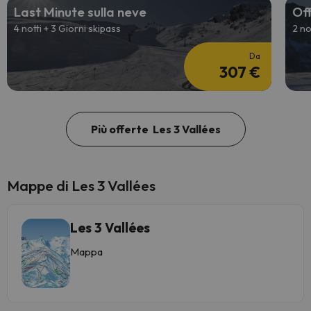
Last Minute sulla neve
Off
4 notti + 3 Giorni skipass
2 no
Da
307 €
Più offerte Les 3 Vallées
Mappe di Les 3 Vallées
Les 3 Vallées
Mappa