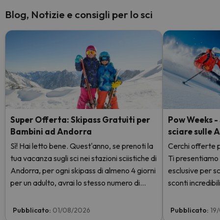
Blog, Notizie e consigli per lo sci
Super Offerta: Skipass Gratuiti per
Pow Weeks - S
Bambini ad Andorra
sciare sulle 
Sì! Hai letto bene. Quest'anno, se prenoti la
Cerchi offerte p
tua vacanza sugli sci nei stazioni sciistiche di
Ti presentiamo
Andorra, per ogni skipass di almeno 4 giorni
esclusive per sc
per un adulto, avrai lo stesso numero di
sconti incredibili
giorni con skipass per 1 bambino totalmente
GRATIS. Entra e scoprilo qui.
Pubblicato:
01/08/2026
Pubblicato:
19