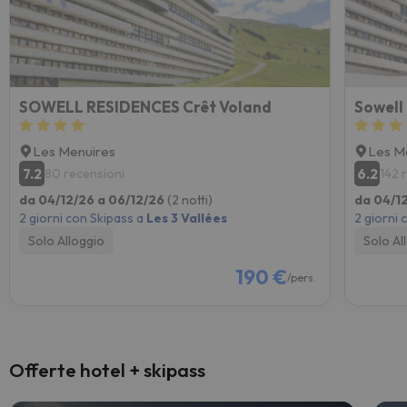
SOWELL RESIDENCES Crêt Voland
Sowell
Les Menuires
Les M
7.2
6.2
80 recensioni
142 
da 04/12/26 a 06/12/26
(2 notti)
da 04/1
2 giorni con Skipass a
Les 3 Vallées
2 giorni 
Solo Alloggio
Solo Al
190 €
/pers.
Offerte hotel + skipass