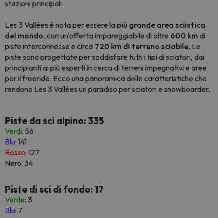
stazioni principali.
Les 3 Vallées è nota per essere la
più grande area sciistica
del mondo
, con un'offerta impareggiabile di oltre
600 km
di
piste interconnesse e circa
720 km di terreno sciabile
. Le
piste sono progettate per soddisfare tutti i tipi di sciatori, dai
principianti ai più esperti in cerca di terreni impegnativi e aree
per il freeride. Ecco una panoramica delle caratteristiche che
rendono Les 3 Vallées un paradiso per sciatori e snowboarder.
Piste da sci alpino: 335
Verdi:
56
Blu:
141
Rosso:
127
Nero: 34
Piste di sci di fondo: 17
Verde
: 3
Blu
: 7