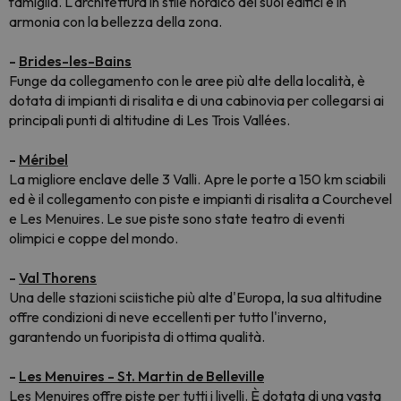
famiglia. L'architettura in stile nordico dei suoi edifici è in
armonia con la bellezza della zona.
-
Brides-les-Bains
Funge da collegamento con le aree più alte della località, è
dotata di impianti di risalita e di una cabinovia per collegarsi ai
principali punti di altitudine di Les Trois Vallées.
-
Méribel
La migliore enclave delle 3 Valli. Apre le porte a 150 km sciabili
ed è il collegamento con piste e impianti di risalita a Courchevel
e Les Menuires. Le sue piste sono state teatro di eventi
olimpici e coppe del mondo.
-
Val Thorens
Una delle stazioni sciistiche più alte d'Europa, la sua altitudine
offre condizioni di neve eccellenti per tutto l'inverno,
garantendo un fuoripista di ottima qualità.
-
Les Menuires - St. Martin de Belleville
Les Menuires offre piste per tutti i livelli. È dotata di una vasta