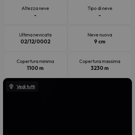
Altezza neve
Tipo di neve
-
-
Ultima nevicata
Neve nuova
02/12/0002
9 cm
Copertura minima
Copertura massima
1100 m
3230 m
Vedi tutti