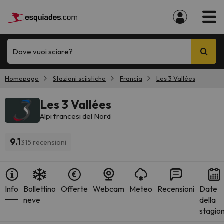
Dove vuoi sciare?
Homepage
Stazioni sciistiche
Francia
Les 3 Vallées
Les 3 Vallées
Alpi francesi del Nord
9.1
315 recensioni
Info
Bollettino
Offerte
Webcam
Meteo
Recensioni
Date
neve
della
stagio