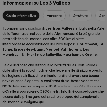
Informazioni su Les 3 Vallées
Guida informativa
versante
Strutture
Servi
Il comprensorio sciistico di
Les Trois Vallées
, situato nella Valle
della Tarentaise, nel cuore delle
Alpi francesi
, è la più grande
area sciistica del mondo, con oltre 600 km di piste
interconnesse accessibili con un unico skipass:
Courchevel
,
La
Tania, Brides-les-Bains, Méribel, Val Thorens, Les
Menuires - St. Martin de Belleville, Maurienne e Oreille
.
Se c'è una cosa che distingue la località di Les Trois Vallées
dalle altre è la sua altitudine, che le permette di iniziare presto
la stagione sciistica, di terminarla tardi e di avere una buona
neve quando è aperta. A conferma di ciò, basta vedere che
l'85% delle sue piste supera i 1800 metri o che a Val Thorens o
a Oreille si può sciare a 3200 metri. Infatti, è consuetudine che
alcune delle prime gare del circuito europeo del campionato
del mondo si svolgano qui.