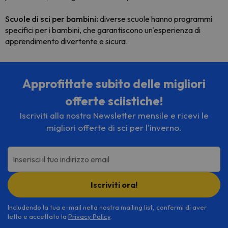
Scuole di sci per bambini:
diverse scuole hanno programmi
specifici per i bambini, che garantiscono un'esperienza di
apprendimento divertente e sicura.
Approfittate subito delle migliori
offerte sciistiche!
Iscriviti alla nostra Newsletter mensile e ricevi le
migliori offerte di sci per l'inverno.
Inserisci il tuo indirizzo email
Iscriviti ora!
Includendo la tua e-mail nella nostra mailing list, confermi di aver
letto e accettato la
Privacy Policy
.