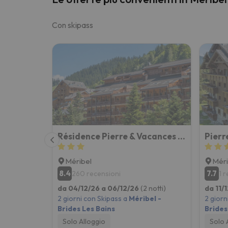
Con skipass
Résidence Pierre & Vacances Les Ravines
Méribel
Méri
8.4
7.7
260 recensioni
1 
da 04/12/26 a 06/12/26
(2 notti)
da 11/
2 giorni con Skipass a
Méribel -
2 giorn
Brides Les Bains
Brides
Solo Alloggio
Solo 