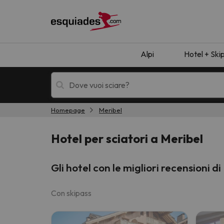
Alpi
Hotel + Ski
Homepage
Meribel
Hotel + skipass
Hotel di montagn
Hotel per sciatori a Meribel
Gli hotel con le migliori recensioni d
Con skipass
Ops, non abbiamo trovato alcun risultato corr