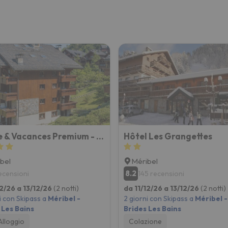
Pierre & Vacances Premium - Résidence Les Fermes de Méribel
Hôtel Les Grangettes
bel
Méribel
8.2
recensioni
145 recensioni
12/26 a 13/12/26
(2 notti)
da 11/12/26 a 13/12/26
(2 notti)
i con Skipass a
Méribel -
2 giorni con Skipass a
Méribel -
 Les Bains
Brides Les Bains
Alloggio
Colazione