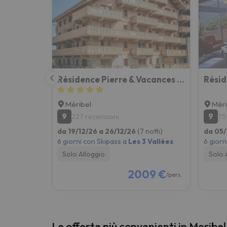
Sembra che il nostro ricercatore abbia perso 
Résidence Pierre & Vacances Premium L'Hévana
Méribel
Méri
9
9
227 recensioni
75
da 19/12/26 a 26/12/26
(7 notti)
da 05/
6 giorni con Skipass a
Les 3 Vallées
6 giorn
Solo Alloggio
Solo 
2009 €
/pers.
Le offerte più convenienti in Meribel