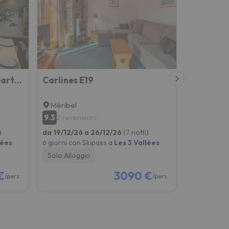
Résidence l'Hévana - Appartements de Prestige Méribel Centre
Carlines E19
Méribel
Méribel
9.3
9
2 recensioni
38 rece
)
da 19/12/26 a 26/12/26
(7 notti)
da 05/12/2
lées
6 giorni con Skipass a
Les 3 Vallées
6 giorni co
Solo Alloggio
Solo Allog
€
3090 €
/pers.
/pers.