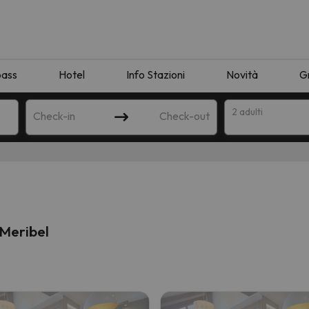
pass
Hotel
Info Stazioni
Novità
G
2 adulti
Check-in
Check-out
a
i Meribel
ispondente alla sua ricerca. Provare a modificare la destinazione.