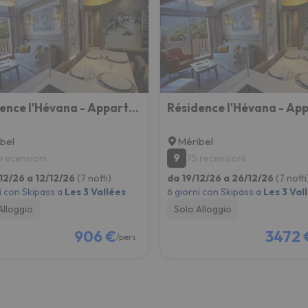
la strada. Non appena troverà la bussola, tornerà.
Résidence l'Hévana - Appartements de Prestige Méribel Centre
bel
Méribel
9
 recensioni
75 recensioni
12/26 a 12/12/26
(7 notti)
da 19/12/26 a 26/12/26
(7 notti
i con Skipass a
Les 3 Vallées
6 giorni con Skipass a
Les 3 Val
Alloggio
Solo Alloggio
906 €
3472 
/pers.