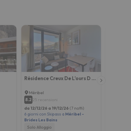
Résidence Creux De L'ours D Et C
Méribel
Méribel
8.2
8.2
25 recensioni
25 rece
da 12/12/26 a 19/12/26
(7 notti)
da 12/12/2
6 giorni con Skipass a
Méribel -
6 giorni co
Brides Les Bains
Brides Les
Solo Alloggio
Solo Allog