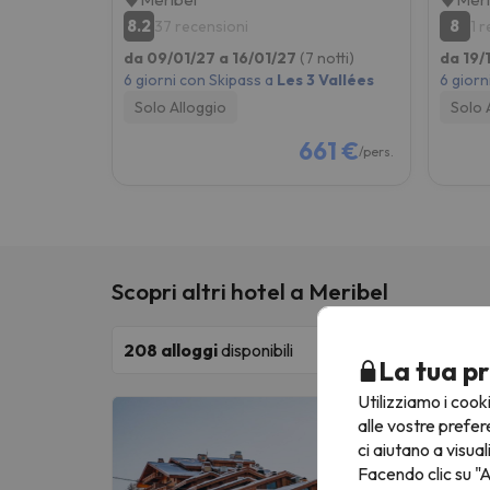
8.2
8
37 recensioni
1 
da 09/01/27 a 16/01/27
(7 notti)
da 19/
6 giorni con Skipass a
Les 3 Vallées
6 giorn
Solo Alloggio
Solo 
661 €
/pers.
Scopri altri hotel a Meribel
208
alloggi
disponibili
La tua pr
Utilizziamo i cook
Le
alle vostre prefer
ci aiutano a visual
M
Facendo clic su "A