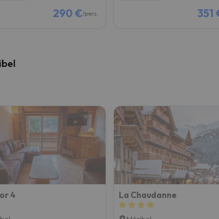
290 €
351 
/pers.
ibel
or 4
La Chaudanne
bel
Méribel