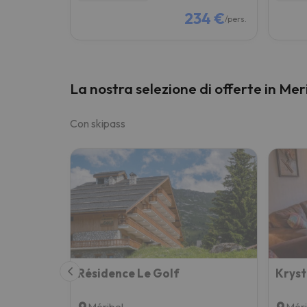
234 €
/pers.
La nostra selezione di offerte in Mer
Con skipass
Résidence Le Golf
Kryst
Méribel
Méri