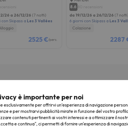
8.6
recensioni
80 recensioni
12/26 a 26/12/26
(7 notti)
da 19/12/26 a 26/12/26
(7 notti
i con Skipass a
Les 3 Vallées
6 giorni con Skipass a
Les 3 Val
Alloggio
Colazione
2525 €
2287 
/pers.
ivacy è importante per noi
ie esclusivamente per offrirvi un’esperienza di navigazione person
 Coucou Méribel
enze e per mostrarvi pubblicità mirate in funzione del vostro profil
izzare contenuti pertinenti ai vostri interessi e a ottimizzare il nostr
éribel
ccetta e continua", ci permetti di fornire un'esperienza di navigazi