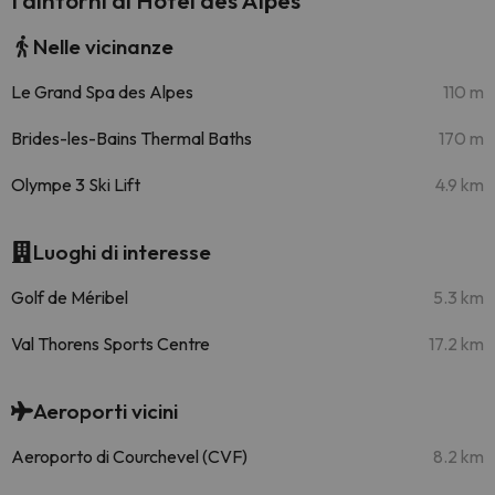
I dintorni di Hotel des Alpes
Nelle vicinanze
Le Grand Spa des Alpes
110 m
Brides-les-Bains Thermal Baths
170 m
Olympe 3 Ski Lift
4.9 km
Luoghi di interesse
Golf de Méribel
5.3 km
Val Thorens Sports Centre
17.2 km
Aeroporti vicini
Aeroporto di Courchevel (CVF)
8.2 km