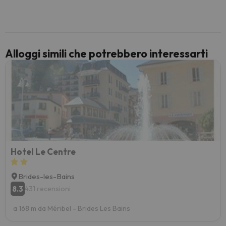
voluto
per 6 g
paghi 
Alloggi simili che potrebbero interessarti
Hotel Le Centre
Brides-les-Bains
8.3
431 recensioni
a 168 m da Méribel - Brides Les Bains