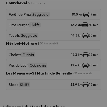
Courchevel
150 km sciabili
Forêt de Praz
Seggiovia
10.5 km
17 min
Gros Murger
Skilift
12.2 km
20 min
Tovets
Seggiovia
14.5 km
25 min
Méribel-Mottaret
60 km sciabili
Chalets
Funivia
17.3 km
27 min
Pas du Lac 1
Cabinovia
17.6 km
28 min
Les Menuires-St Martin de Belleville
160 km sciabili
Stade
Skilift
33.9 km
46 min