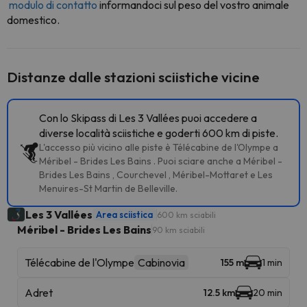
modulo di contatto
informandoci sul peso del vostro animale
domestico.
Distanze dalle stazioni sciistiche vicine
Con lo Skipass di Les 3 Vallées puoi accedere a
diverse località sciistiche e goderti 600 km di piste.
L'accesso più vicino alle piste è Télécabine de l'Olympe a
Méribel - Brides Les Bains . Puoi sciare anche a Méribel -
Brides Les Bains , Courchevel , Méribel-Mottaret e Les
Menuires-St Martin de Belleville.
Les 3 Vallées
Area sciistica
600 km sciabili
Méribel - Brides Les Bains
90 km sciabili
Télécabine de l'Olympe
Cabinovia
155 m
1 min
Adret
12.5 km
20 min