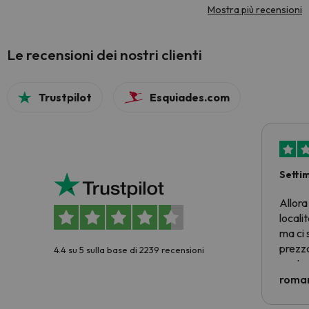
Mostra più recensioni
Le recensioni dei nostri clienti
Trustpilot
Esquiades.com
Setti
Allora
locali
ma ci 
prezzo
4.4 su 5 sulla base di 2239 recensioni
nostra 
econom
roman
costre