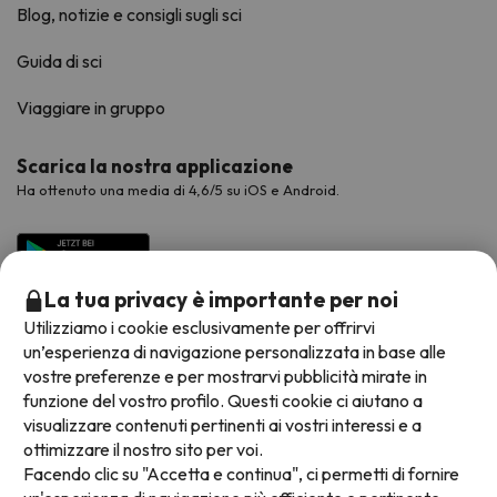
Blog, notizie e consigli sugli sci
Guida di sci
Viaggiare in gruppo
Scarica la nostra applicazione
Ha ottenuto una media di 4,6/5 su iOS e Android.
La tua privacy è importante per noi
Utilizziamo i cookie esclusivamente per offrirvi
un’esperienza di navigazione personalizzata in base alle
vostre preferenze e per mostrarvi pubblicità mirate in
funzione del vostro profilo. Questi cookie ci aiutano a
visualizzare contenuti pertinenti ai vostri interessi e a
Metodi di pagamento disponibili
ottimizzare il nostro sito per voi.
Facendo clic su "Accetta e continua", ci permetti di fornire