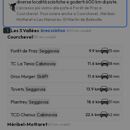
diverse località sciistiche e goderti 600 km di piste.
L'accesso più vicino alle piste è Forêt de Praz a
Courchevel . Puoi sciare anche a Courchevel , Méribel-
Mottaret e Les Menuires-St Martin de Belleville.
Les 3 Vallées
Area sciistica
600 km sciabili
Courchevel
150 km sciabili
Forêt de Praz
Seggiovia
9.9 km
15 min
TC La Tania
Cabinovia
11.6 km
18 min
Gros Murger
Skilift
11.6 km
18 min
Tovets
Seggiovia
13.9 km
24 min
Plantrey
Seggiovia
18.6 km
31 min
TCD Chenus
Cabinovia
22.4 km
42 min
Méribel-Mottaret
60 km sciabili