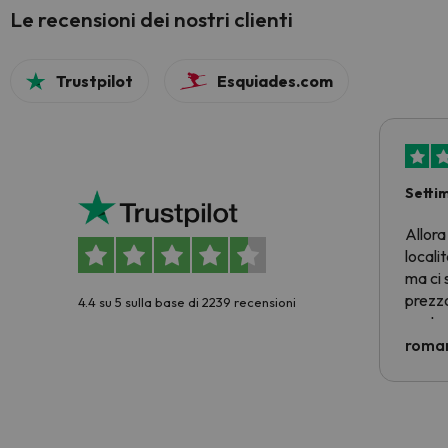
Le recensioni dei nostri clienti
Trustpilot
Esquiades.com
Setti
Allora
locali
ma ci 
prezzo
4.4 su 5 sulla base di 2239 recensioni
nostra 
econom
roman
costre
voluto
per 6 g
paghi 