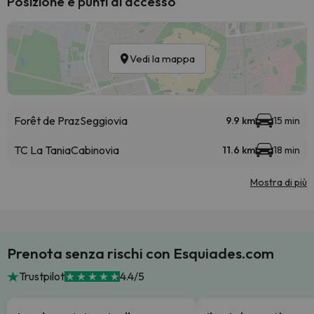
Posizione e punti di accesso
Vedi la mappa
Forêt de Praz
Seggiovia
9.9 km
15 min
TC La Tania
Cabinovia
11.6 km
18 min
Mostra di più
Prenota senza rischi con Esquiades.com
Trustpilot
4.4/5