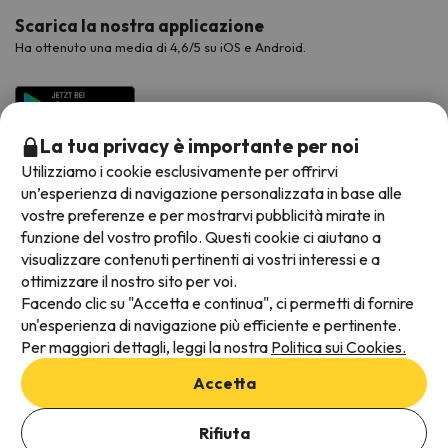
Scarica la nostra applicazione
Ha ottenuto una media di 4,6/5 su iOS e Android.
La tua privacy è importante per noi
Utilizziamo i cookie esclusivamente per offrirvi
un’esperienza di navigazione personalizzata in base alle
vostre preferenze e per mostrarvi pubblicità mirate in
funzione del vostro profilo. Questi cookie ci aiutano a
visualizzare contenuti pertinenti ai vostri interessi e a
Metodi di pagamento disponibili
ottimizzare il nostro sito per voi.
Facendo clic su "Accetta e continua", ci permetti di fornire
un'esperienza di navigazione più efficiente e pertinente.
Per maggiori dettagli, leggi la nostra
Politica sui Cookies.
Termini e condizioni generali
Accetta
Protezione dei dati
Aggiungi date per verificare la disponibilità
Informativa sui cookie
Rifiuta