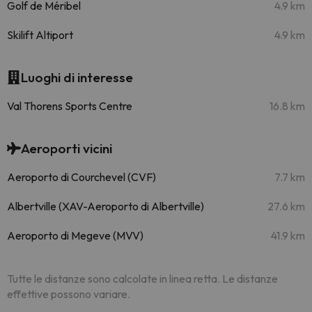
Golf de Méribel
4.9 km
Skilift Altiport
4.9 km
Luoghi di interesse
Val Thorens Sports Centre
16.8 km
Aeroporti vicini
Aeroporto di Courchevel (CVF)
7.7 km
Albertville (XAV-Aeroporto di Albertville)
27.6 km
Aeroporto di Megeve (MVV)
41.9 km
Tutte le distanze sono calcolate in linea retta. Le distanze
effettive possono variare.