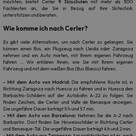
möchten, bietet Cerler
9 Skischulen
mit mehr als 300
Fachleuten an, die Sie in Bezug auf Ihre Skitechnik
unterstützen und beraten.
Wie komme ich nach Cerler?
Es gibt viele Alternativen, um nach Cerler zu gelangen. Sie
können einen Bus, ein Flugzeug nach Lleida oder Zaragoza
nehmen und ein Auto mieten, mit Ihrem eigenen Fahrzeug
fahren ... Wir erklären Ihnen, wie Sie mit Ihrem eigenen
Fahrzeug und mit dem weißen Bus (Bus Blanco) fahren.
- Mit dem Auto von Madrid:
Die empfohlene Route ist, in
Richtung Zaragoza nach Huesca zu fahren und in Huesca den
Barbastro-Schildern auf der Autobahn A-22 zu folgen. Sie
finden Zeichen, die Cerler und Valle de Benasque anzeigen.
Die ungefähre Dauer beträgt 5 h und 57 min.
- Mit dem Auto von Barcelona:
Nehmen Sie die A-2 nach
Barbastro. Dort finden Sie Hinweisschilder in Richtung Cerler
und Benasque-Tal. Die ungefähre Dauer beträgt 4 h und 2 min.
- Mit dem Auto aus Zaragoza:
Am praktischsten ist es, nach