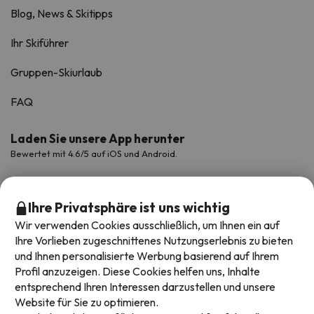
Blog, News & Skitipps
Ihr Skiführer
Gruppen-Skiurlaub
FAQ
Laden Sie unsere App herunter
Bewertet mit 4.6/5 auf iOS und Android.
Ihre Privatsphäre ist uns wichtig
Wir verwenden Cookies ausschließlich, um Ihnen ein auf
Ihre Vorlieben zugeschnittenes Nutzungserlebnis zu bieten
und Ihnen personalisierte Werbung basierend auf Ihrem
Profil anzuzeigen. Diese Cookies helfen uns, Inhalte
entsprechend Ihren Interessen darzustellen und unsere
Website für Sie zu optimieren.
Verfügbare Zahlungsarten