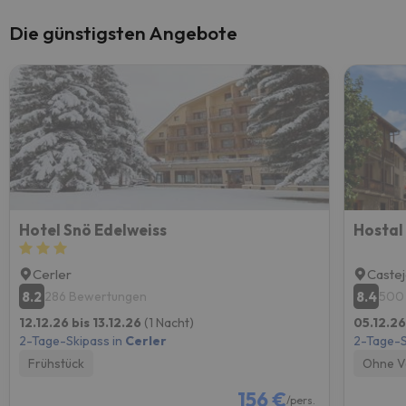
Die günstigsten Angebote
Hotel Snö Edelweiss
Hostal
Cerler
Castej
8.2
8.4
286 Bewertungen
500
12.12.26 bis 13.12.26
(1 Nacht)
05.12.26
2-Tage-Skipass in
Cerler
2-Tage-S
Frühstück
Ohne V
156 €
/pers.