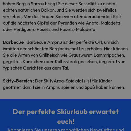
hohen Berg in Sarrau bringt Sie dieser Sessellift zu einem
echten natürlichen Balkon, und Sie werden sich zweifellos
verlieben. Von dort haben Sie einen atemberaubenden Blick
auf die höchsten Gipfel der Pyrenäen wie Aneto, Maladeta
oder Perdiguero Posets und Posets-Maladeta.
Barbecue
: Barbecue Ampriu ist der perfekte Ort, um sich
inmitten der schönsten Berglandschaft zu erholen. Hier können
Sie alle Arten von Grillfleisch wie Grauswurst, Lammrippchen,
gegrilltes Kaninchen oder Kalbssteak genießen, begleitet von
typischen Gerichten aus dem Tal.
Skity-Bereich
: Der SkityArea-Spielplatz ist für Kinder
geöffnet, damit sie in Ampriu spielen und Spaß haben können.
Der perfekte Skiurlaub erwartet
euch!
Abonnieren Sie unseren monatlichen Newsletter und