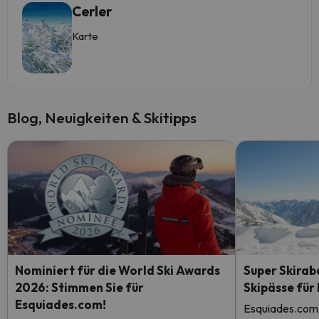
Cerler
Karte
Blog, Neuigkeiten & Skitipps
Nominiert für die World Ski Awards
Super Skirab
2026: Stimmen Sie für
Skipässe für
Esquiades.com!
Esquiades.com 