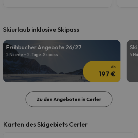
Skiurlaub inklusive Skipass
Frühbucher Angebote 26/27
Sk
2 Nächte + 2-Tage-Skipass
4 Nä
Ab
197 €
Zu den Angeboten in Cerler
Karten des Skigebiets Cerler