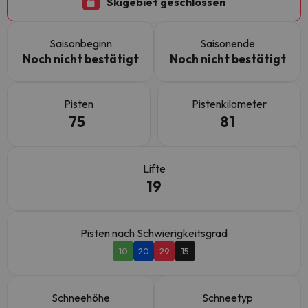
Skigebiet geschlossen
Saisonbeginn
Saisonende
Noch nicht bestätigt
Noch nicht bestätigt
Pisten
Pistenkilometer
75
81
Lifte
19
Pisten nach Schwierigkeitsgrad
10
20
29
15
Schneehöhe
Schneetyp