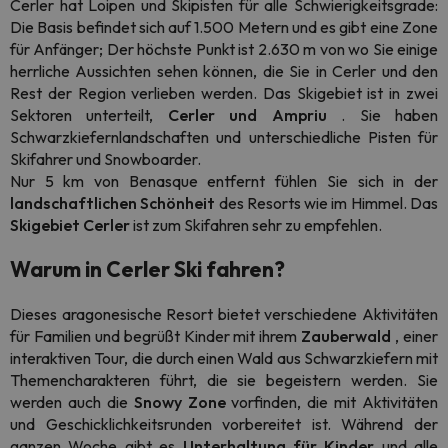
Cerler hat Loipen und Skipisten für alle Schwierigkeitsgrade:
Die Basis befindet sich auf 1.500 Metern und es gibt eine Zone
für Anfänger; Der höchste Punkt ist 2.630 m von wo Sie einige
herrliche Aussichten sehen können, die Sie in Cerler und den
Rest der Region verlieben werden. Das Skigebiet ist in zwei
Sektoren unterteilt,
Cerler und Ampriu
. Sie haben
Schwarzkiefernlandschaften und unterschiedliche Pisten für
Skifahrer und Snowboarder.
Nur 5 km von Benasque entfernt fühlen Sie sich in der
landschaftlichen Schönheit
des Resorts wie im Himmel. Das
Skigebiet Cerler
ist zum Skifahren sehr zu empfehlen.
Warum in Cerler Ski fahren?
Dieses aragonesische Resort bietet verschiedene Aktivitäten
für Familien und begrüßt Kinder mit ihrem
Zauberwald
, einer
interaktiven Tour, die durch einen Wald aus Schwarzkiefern mit
Themencharakteren führt, die sie begeistern werden. Sie
werden auch die
Snowy Zone
vorfinden, die mit Aktivitäten
und Geschicklichkeitsrunden vorbereitet ist. Während der
ganzen Woche gibt es
Unterhaltung für Kinder
und alle