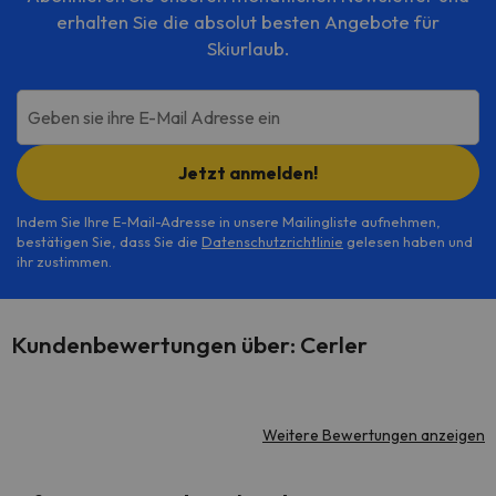
erhalten Sie die absolut besten Angebote für
Skiurlaub.
Geben sie ihre E-Mail Adresse ein
Jetzt anmelden!
Indem Sie Ihre E-Mail-Adresse in unsere Mailingliste aufnehmen,
bestätigen Sie, dass Sie die
Datenschutzrichtlinie
gelesen haben und
ihr zustimmen.
Kundenbewertungen über: Cerler
Weitere Bewertungen anzeigen