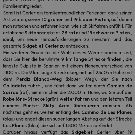
Familienmitglieder.
Somit ist Cerler ein familienfreundlicher Ferienort, dank seiner
Aktivitäten, seiner
10 grünen
und
19 blauen Pisten,
auf denen
man rutschen und erfahren kann, wie sich Skifahren anfühlt. Für
erfahrene
Skifahrer
gibt es
28 rote
und
15 schwarze
Pisten
,
ideal, um neue Herausforderungen zu meistern und das
gesamte
Skigebiet Cerler zu
entdecken.
Ein weiterer Grund für die Wahl dieses Wintersportortes ist,
dass Sie hier die berühmte
9 km lange Strecke finden
, die
längste Skipiste in Spanien mit einem Höhenunterschied von
1.100 m. Die 9 km lange Strecke beginnt auf 2360 m Höhe mit
dem
Perdiz Blanca-Weg
(blauer Weg), der Sie nach
Colladeta führt
, und führt dann weiter durch
Camino de
Sarrau
(rot). Sie erreichen die 2.000 m Höhe, wo Sie auf der
Robellóns-Strecke
(grün)
weiterfahren
und den letzten Teil
namens
Puntet Skity Area überqueren müssen
. Als
nächstes geht es weiter entlang des
Camino de Les Planes
(blau) und endet diesen super langen Abstieg auf der Strecke
Les Planes
(blau), die sich auf 1.500 Metern befindet.
Darüber hinaus verfügt das
Skigebiet Cerler
über 19