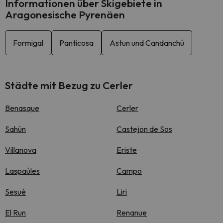
Informationen über Skigebiete in
Aragonesische Pyrenäen
Formigal
Panticosa
Astun und Candanchú
Städte mit Bezug zu Cerler
Benasque
Cerler
Sahún
Castejon de Sos
Villanova
Eriste
Laspaúles
Campo
Sesué
Liri
El Run
Renanue