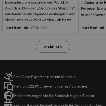
Esquiades.com wurde bei den World Ski
in Andorra
für
Awards 2026 - den „Oscars des Skisports“,
Für jeden Erwa
mit denen herausragende Leistungen in der
einen 4-Tages-S
Skiindustrie gewürdigt werden - als bester
einen kostenlos
Skiurlaubveranstalter der Welt nominiert.
mehr.
Veröffentlicht:
07.08.2026
Veröffentlicht:
Stimmen Sie jetzt ab und helfen Sie uns, den
ersten Platz zu erreichen!
Mehr Info
Seit 24 die Experten rund um Skiurlaub
Mehr als 222.905 Bewertungen in 7 Sprachen
Die besten Angebote für Skiurlaub in ganz Europa
Reibungslos und flexibel den nächsten Skiurlaub buchen