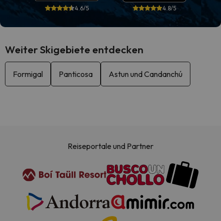
4.6/5
4.8/5
Weiter Skigebiete entdecken
Formigal
Panticosa
Astun und Candanchú
Reiseportale und Partner