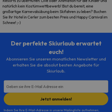
Resorts zu überfluten: Live oder Animation für die Kinder und
natürlich kein Kostümwettbewerb! Bist du bereit, eine
großartige Karnevalsübung beim Skifahren zu leben? Buchen
Sie Ihr Hotel in Cerler zum besten Preis und Happy Carnival im
Schnee! ;-)
Der perfekte Skiurlaub erwartet
euch!
Abonnieren Sie unseren monatlichen Newsletter und
erhalten Sie die absolut besten Angebote für
Skiurlaub.
Geben sie ihre E-Mail Adresse ein
Jetzt anmelden!
Indem Sie Ihre E-Mail-Adresse in unsere Mailingliste aufnehmen,