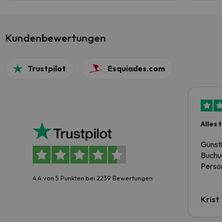
no impide para nada de disfrutar el dia de
esqui. Es una estacion muy completa
Kundenbewertungen
Trustpilot
Esquiades.com
Alles 
Günst
Buchun
Person
4.4 von 5 Punkten bei 2239 Bewertungen
Krist