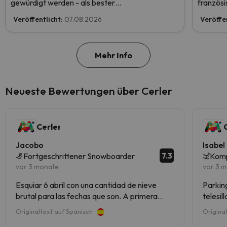
gewürdigt werden - als bester
französi
Skiurlaubveranstalter der Welt nominiert.
Veröffentlicht:
07.08.2026
Veröffe
Stimmen Sie jetzt ab und helfen Sie uns, den
ersten Platz zu erreichen!
Mehr Info
Neueste Bewertungen über Cerler
Cerler
Jacobo
Isabel
7.3
Fortgeschrittener Snowboarder
Komp
vor 3 monate
vor 3 
Esquiar 6 abril con una cantidad de nieve
Parking
brutal para las fechas que son. A primera
telesil
hora nieve buena pero a partir de las 12 ( hielo
respons
Originaltext auf Spanisch
Origina
de pescadería) pero en gran cantidad lo que