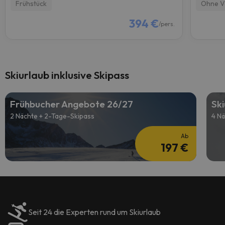
Frühstück
Ohne V
394 €
/pers.
Skiurlaub inklusive Skipass
Frühbucher Angebote 26/27
Sk
2 Nächte + 2-Tage-Skipass
4 Nä
Ab
197 €
Seit 24 die Experten rund um Skiurlaub