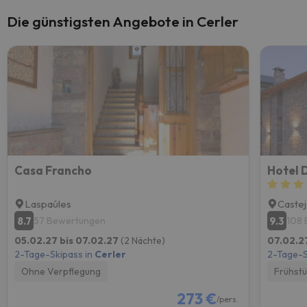
Die günstigsten Angebote in Cerler
Casa Francho
Hotel 
Laspaúles
Castej
8.7
9.3
57 Bewertungen
108
05.02.27 bis 07.02.27
(2 Nächte)
07.02.2
2-Tage-Skipass in
Cerler
2-Tage-S
Ohne Verpflegung
Frühst
273 €
/pers.