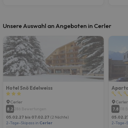
Unsere Auswahl an Angeboten in Cerler
Hotel Snö Edelweiss
Aparta
Cerler
Cerle
8.2
7.8
286 Bewertungen
118 
05.02.27 bis 07.02.27
(2 Nächte)
05.02.2
2-Tage-Skipass in
Cerler
2-Tage-S