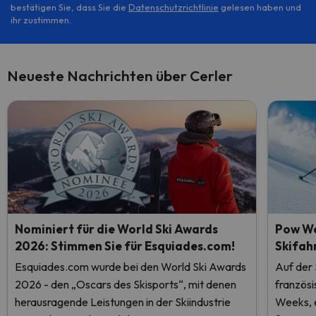
bestätigen Sie, dass Sie die
Datenschutzrichtlinie
gelesen haben und
ihr zustimmen.
Neueste Nachrichten über Cerler
Nominiert für die World Ski Awards
Pow We
2026: Stimmen Sie für Esquiades.com!
Skifah
Esquiades.com wurde bei den World Ski Awards
Auf der
2026 - den „Oscars des Skisports“, mit denen
französ
herausragende Leistungen in der Skiindustrie
Weeks, e