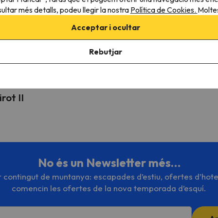
ultar més detalls, podeu llegir la nostra
Política de Cookies.
Moltes
Acceptar i ocultar
pinions en 7
Els millors preus per esquiar a
Opcions de reser
Europa
teus viatges
Rebutjar
rot II
No és un Newsletter més…
or contingut de muntanya: escapades d’estiu, ofertes d’hote
comencin les ofertes de la nova temporada d’esquí.