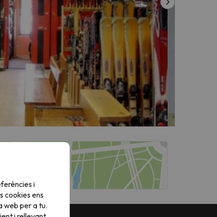
ferències i
s cookies ens
a web per a tu.
nt i rellevant.