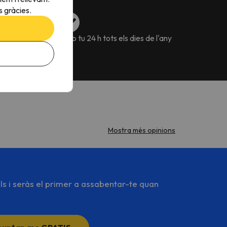
 gràcies.
va flexibles pels
Amb tu 24 h tots els dies de l'any
Mostra més opinions
ls i seràs el primer a assabentar-te quan