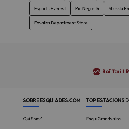
Esports Everest
Pic Negre 14
Shusski E
Envalira Department Store
SOBRE ESQUIADES.COM
TOP ESTACIONS D
Qui Som?
Esquí Grandvalira