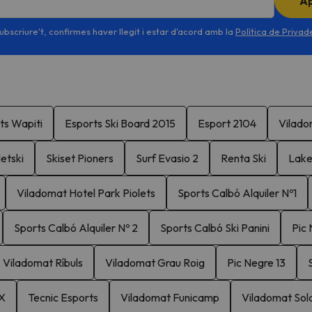
A
ubscriure't, confirmes haver llegit i estar d'acord amb la
Política de Priva
ts Wapiti
Esports Ski Board 2015
Esport 2104
Vilado
etski
Skiset Pioners
Surf Evasio 2
Renta Ski
Lake
Viladomat Hotel Park Piolets
Sports Calbó Alquiler Nº1
Sports Calbó Alquiler Nº 2
Sports Calbó Ski Panini
Pic 
Viladomat Ríbuls
Viladomat Grau Roig
Pic Negre 13
 X
Tecnic Esports
Viladomat Funicamp
Viladomat Sola