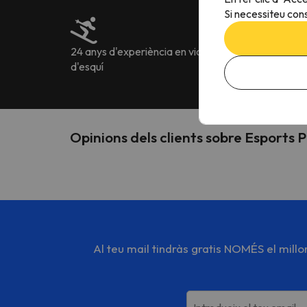
Si necessiteu cons
24 anys d'experiència en viatges
Més de 222.905 o
d'esquí
idiomes
Opinions dels clients sobre Esports Pi
Al teu mail tindràs gratis NOMÉS el mill