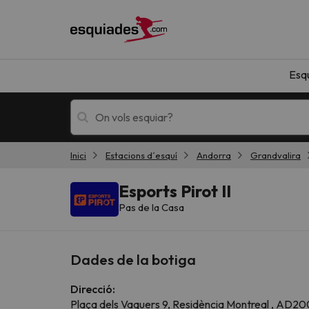
Esq
Inici
Estacions d´esquí
Andorra
Grandvalira
Esquí
Escapades
Esports Pirot II
Pas de la Casa
Dades de la botiga
Direcció:
!Vaja! No hem trobat resultats que coincideixi
Plaça dels Vaquers 9, Residència Montreal , AD20