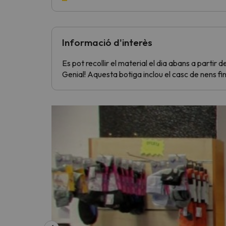
Informació d'interès
Es pot recollir el material el dia abans a partir d
Genial! Aquesta botiga inclou el casc de nens fins