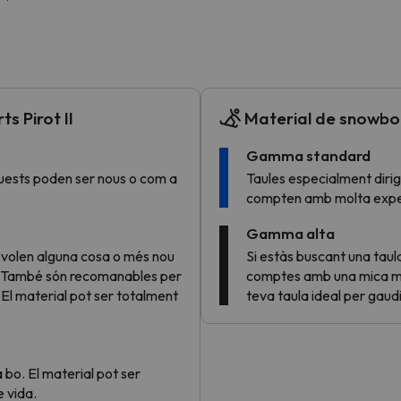
el nord. Quan trobi la seva brúixola torna.
s Pirot II
Material de snowboar
Gamma standard
uests poden ser nous o com a
Taules especialment dirig
compten amb molta experiè
Gamma alta
 volen alguna cosa o més nou
Si estàs buscant una taul
. També són recomanables per
comptes amb una mica mé
El material pot ser totalment
teva taula ideal per gaud
 bo. El material pot ser
 vida.