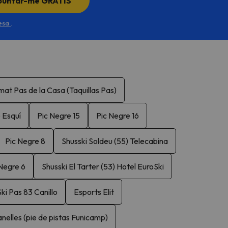
puntar-me GRATIS
desa
.
mat Pas de la Casa (Taquillas Pas)
 Esquí
Pic Negre 15
Pic Negre 16
Pic Negre 8
Shusski Soldeu (55) Telecabina
Negre 6
Shusski El Tarter (53) Hotel EuroSki
Ski Pas 83 Canillo
Esports Elit
nelles (pie de pistas Funicamp)