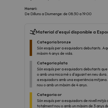
Horari:
De Dilluns a Diumenge: de 08:30 a 19:00
Vaja! Sembla que el nostre cercador ha perdut 
Material d'esquí disponible a Esport
Categoria bronze
Són esquís per a esquiadors debutants. Aq
màxim 4 anys de vida.
Categoria plata
Són esquís per a esquiadors debutants que
o amb una mica mé
s d'aguant en neu dura
a esquiadors amb una experiència mitjana. 
nou o amb un màxim de 4 anys.
Categoria or
Són esquís per a esquiadors de nivell mitjà a
totalment nou o amb un màxim de 3 anys de