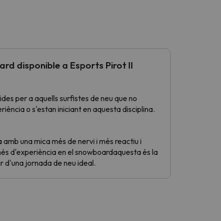
d disponible a Esports Pirot II
ides per a aquells surfistes de neu que no
ncia o s'estan iniciant en aquesta disciplina.
a amb una mica més de nervi i més reactiu i
s d'experiència en el snowboardaquesta és la
ir d'una jornada de neu ideal.