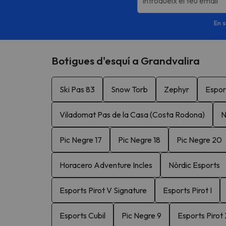
Introdueix el teu email
En s
Botigues d'esquí a Grandvalira
Ski Pas 83
Snow Torb
Zephyr
Espor
Viladomat Pas de la Casa (Costa Rodona)
N
Pic Negre 17
Pic Negre 18
Pic Negre 20
Horacero Adventure Incles
Nòrdic Esports
Esports Pirot V Signature
Esports Pirot I
Esports Cubil
Pic Negre 9
Esports Pirot