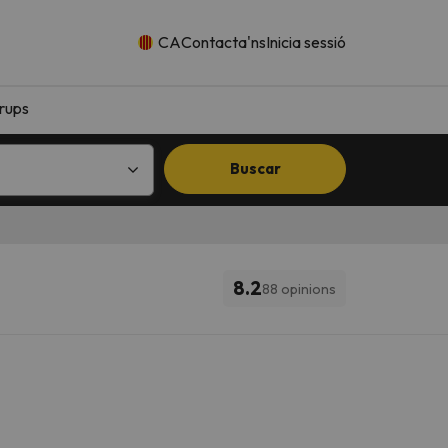
CA
Contacta'ns
Inicia sessió
rups
Buscar
8.2
88 opinions