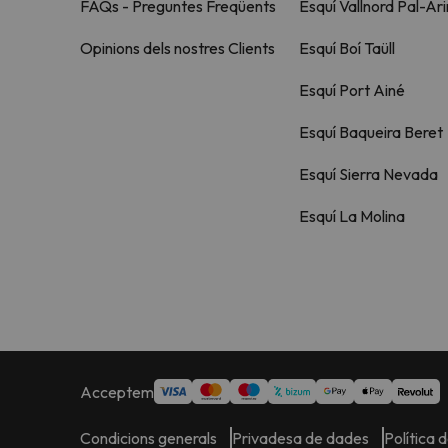
FAQs - Preguntes Freqüents
Esquí Vallnord Pal-Ari
Opinions dels nostres Clients
Esquí Boí Taüll
Esquí Port Ainé
Esquí Baqueira Beret
Esquí Sierra Nevada
Esquí La Molina
Acceptem
Condicions generals
Privadesa de dades
Política 