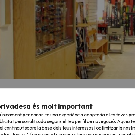
Veure mapa
privadesa és molt important
 únicament per donar-te una experiència adaptada a les teves pre
licitat personalitzada segons el teu perfil de navegació. Aqueste
l contingut sobre la base dels teus interessos i optimitzar la nostr
eptar i tancar", faràs que et puguem oferir una navegació més eficie