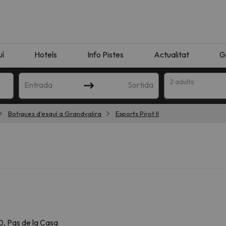
uí
Hotels
Info Pistes
Actualitat
G
2 adults
Entrada
Sortida
Botigues d'esquí a Grandvalira
Esports Pirot II
n amb la teva cerca. Intenteu modificar la destinació.
0, Pas de la Casa