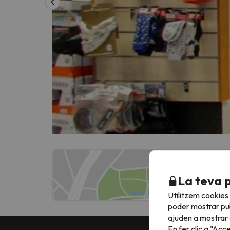
La teva 
Utilitzem cookies
poder mostrar pub
ajuden a mostrar e
En fer clic a "Acc