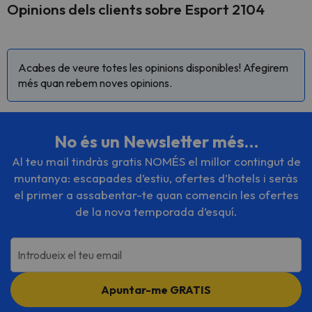
Opinions dels clients sobre Esport 2104
Acabes de veure totes les opinions disponibles! Afegirem
més quan rebem noves opinions.
No és un Newsletter més…
Al teu mail tindràs gratis NOMÉS el millor contingut de
muntanya: escapades d’estiu, ofertes d’hotels i seràs
el primer a assabentar-te quan comencin les ofertes
de la nova temporada d’esquí.
Introdueix el teu email
Apuntar-me GRATIS