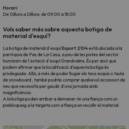
Horari:
De Dilluns a Dilluns: de 09:00 a 18:00
Vols saber més sobre aquesta botiga de
material d'esquí?
La botiga de material d´esquí
Esport 2104
està ubicada a la
parròquia de Pas de La Casa, a peu de les pistes del sector
homònim de l´estació d´esquí Grandvalira. És per això que
podem afirmar que la localització d'aquesta botiga és
privilegiada. Allà, a més de poder llogar els teus esquís o taula
de snowboard , també podràs comprar qualsevol accessori de
neu que necessitis per gaudir d'una jornada amb
magnificència.
A la botiga poden arribar a demanar-te una fiança com un
prebloqueig a la targeta com a fiança en recollir el material.