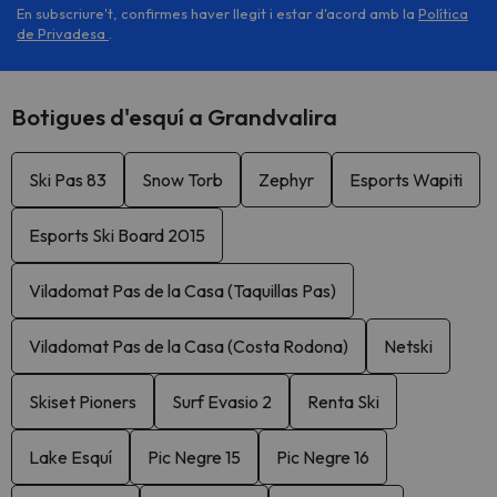
En subscriure't, confirmes haver llegit i estar d'acord amb la
Política
de Privadesa
.
Botigues d'esquí a Grandvalira
Ski Pas 83
Snow Torb
Zephyr
Esports Wapiti
Esports Ski Board 2015
Viladomat Pas de la Casa (Taquillas Pas)
Viladomat Pas de la Casa (Costa Rodona)
Netski
Skiset Pioners
Surf Evasio 2
Renta Ski
Lake Esquí
Pic Negre 15
Pic Negre 16