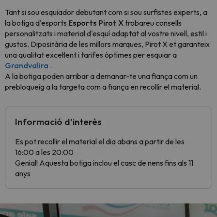
Tant si sou esquiador debutant com si sou surfistes experts, a
la botiga d'esports
Esports Pirot X
trobareu consells
personalitzats i material d'esquí adaptat al vostre nivell, estil i
gustos. Dipositària de les millors marques, Pirot X et garanteix
una qualitat excel·lent i tarifes òptimes per esquiar a
Grandvalira
.
A la botiga poden arribar a demanar-te una fiança com un
prebloqueig a la targeta com a fiança en recollir el material.
Informació d'interès
Es pot recollir el material el dia abans a partir de les
16:00 a les 20:00
Genial! Aquesta botiga inclou el casc de nens fins als 11
anys