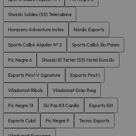
Shusski Soldeu (55) Telecabina
Horacero Adventure Incles
Nòrdic Esports
Sports Calbó Alquiler Nº 2
Sports Calbó Ski Panini
Pic Negre 6
Shusski El Tarter (53) Hotel EuroSki
Esports Pirot V Signature
Esports Pirot I
Viladomat Ríbuls
Viladomat Grau Roig
Pic Negre 13
Ski Pas 83 Canillo
Esports Elit
Esports Cubil
Pic Negre 9
Tecnic Esports
Viladomat Funicamp