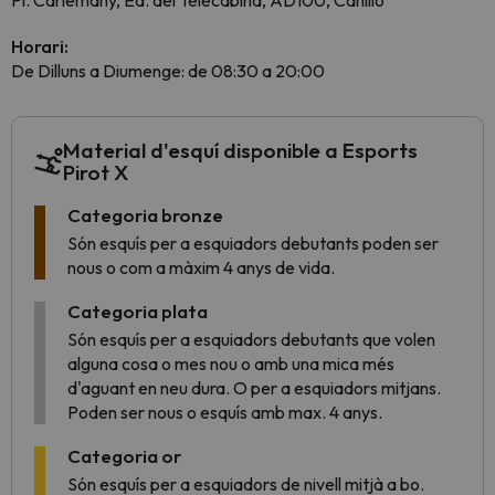
Pl. Carlemany, Ed. del Telecabina, AD100, Canillo
Horari:
De Dilluns a Diumenge: de 08:30 a 20:00
Material d'esquí disponible a Esports
Pirot X
Categoria bronze
Són esquís per a esquiadors debutants poden ser
nous o com a màxim 4 anys de vida.
Categoria plata
Són esquís per a esquiadors debutants que volen
alguna cosa o mes nou o amb una mica més
d'aguant en neu dura. O per a esquiadors mitjans.
Poden ser nous o esquís amb max. 4 anys.
Categoria or
Són esquís per a esquiadors de nivell mitjà a bo.