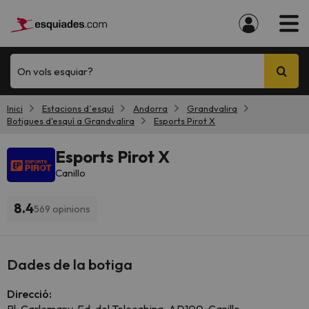
On vols esquiar?
Inici
Estacions d´esquí
Andorra
Grandvalira
Botigues d'esquí a Grandvalira
Esports Pirot X
Esports Pirot X
Canillo
8.4
569 opinions
Dades de la botiga
Direcció: