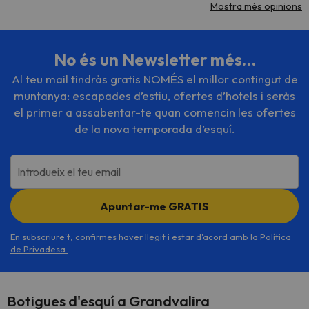
Mostra més opinions
No és un Newsletter més…
Al teu mail tindràs gratis NOMÉS el millor contingut de
muntanya: escapades d’estiu, ofertes d’hotels i seràs
el primer a assabentar-te quan comencin les ofertes
de la nova temporada d’esquí.
Introdueix el teu email
Apuntar-me GRATIS
En subscriure't, confirmes haver llegit i estar d'acord amb la
Política
de Privadesa
.
Botigues d'esquí a Grandvalira