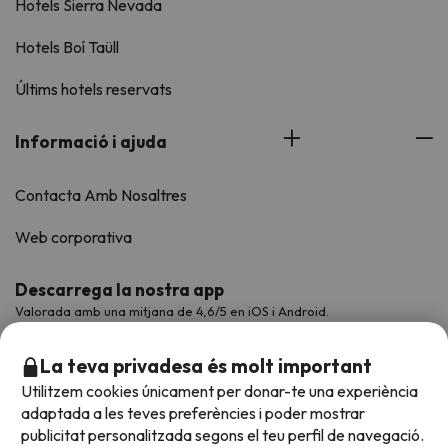
Hotels Sierra Nevada
Hotels Boí Taüll
Últims hotels reservats
Informació i ajuda
Contacta Amb Nosaltres
Web corporativa
Descarrega la nostra app
Valorada amb una mitjana de 4,6/5 en iOS i Android.
La teva privadesa és molt important
Utilitzem cookies únicament per donar-te una experiència
adaptada a les teves preferències i poder mostrar
publicitat personalitzada segons el teu perfil de navegació.