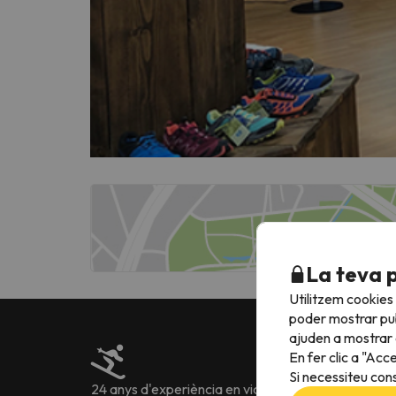
La teva 
Utilitzem cookies
poder mostrar pub
ajuden a mostrar e
En fer clic a "Acc
Si necessiteu cons
24 anys d'experiència en viatges
Més de 222.905 o