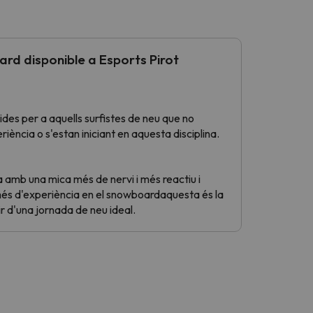
rd disponible a Esports Pirot
ides per a aquells surfistes de neu que no
ncia o s'estan iniciant en aquesta disciplina.
a amb una mica més de nervi i més reactiu i
s d'experiència en el snowboardaquesta és la
ir d'una jornada de neu ideal.