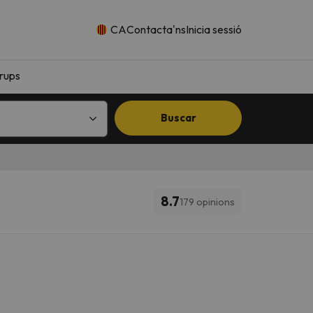
CA
Contacta'ns
Inicia sessió
rups
Buscar
8.7
179 opinions