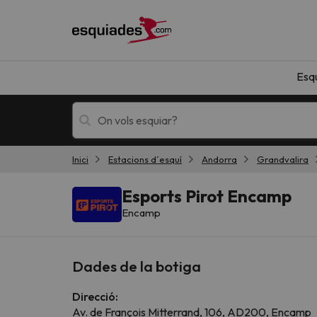
Esq
Inici
Estacions d´esquí
Andorra
Grandvalira
Esquí
Escapades
Esports Pirot Encamp
Encamp
Dades de la botiga
Direcció:
!Vaja! No hem trobat resultats que coincideixi
Av. de François Mitterrand, 106, AD200, Encamp