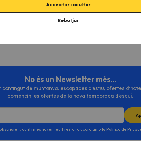
Europa
teus viatges
Acceptar i ocultar
Rebutjar
 Pirot Encamp
No és un Newsletter més…
or contingut de muntanya: escapades d’estiu, ofertes d’hote
comencin les ofertes de la nova temporada d’esquí.
A
ubscriure't, confirmes haver llegit i estar d'acord amb la
Política de Priva