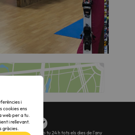
ferències i
s cookies ens
a web per a tu.
nt i rellevant.
 gràcies.
va flexibles pels
Amb tu 24 h tots els dies de l'any