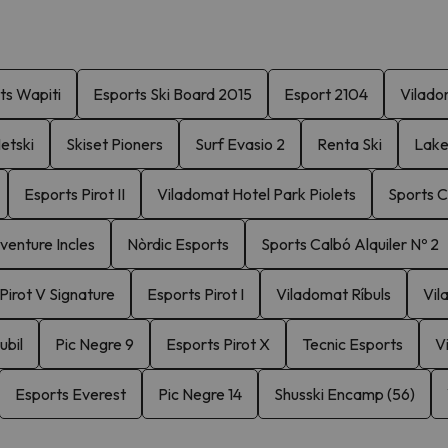
ts Wapiti
Esports Ski Board 2015
Esport 2104
Vilado
etski
Skiset Pioners
Surf Evasio 2
Renta Ski
Lake
Esports Pirot II
Viladomat Hotel Park Piolets
Sports C
enture Incles
Nòrdic Esports
Sports Calbó Alquiler Nº 2
Pirot V Signature
Esports Pirot I
Viladomat Ríbuls
Vil
ubil
Pic Negre 9
Esports Pirot X
Tecnic Esports
V
Esports Everest
Pic Negre 14
Shusski Encamp (56)