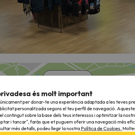
Veure mapa
privadesa és molt important
 únicament per donar-te una experiència adaptada a les teves pre
licitat personalitzada segons el teu perfil de navegació. Aqueste
l contingut sobre la base dels teus interessos i optimitzar la nostr
eptar i tancar", faràs que et puguem oferir una navegació més eficie
ultar més detalls, podeu llegir la nostra
Política de Cookies.
Moltes
pinions en 7
Els millors preus per esquiar a
Opcions de reser