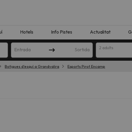
uí
Hotels
Info Pistes
Actualitat
G
2 adults
Entrada
Sortida
Botigues d'esquí a Grandvalira
Esports Pirot Encamp
n amb la teva cerca. Intenteu modificar la destinació.