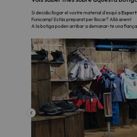
Si decidiu llogar el vostre material d'esquí a
Esport
Funicamp! Estàs preparat per lliscar? Allà anem!
A la botiga poden arribar a demanar-te una fiança c