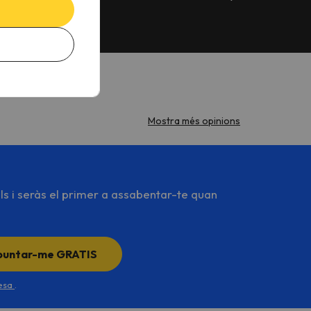
Mostra més opinions
ls i seràs el primer a assabentar-te quan
puntar-me GRATIS
desa
.