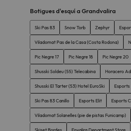
Botigues d'esquí a Grandvalira
Ski Pas 83
Snow Torb
Zephyr
Espor
Viladomat Pas de la Casa (Costa Rodona)
N
Pic Negre 17
Pic Negre 18
Pic Negre 20
Shusski Soldeu (55) Telecabina
Horacero Adv
Shusski El Tarter (53) Hotel EuroSki
Esports 
Ski Pas 83 Canillo
Esports Elit
Esports C
Viladomat Solanelles (pie de pistas Funicamp)
Skiset Bordes
Envalira Department Store