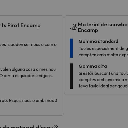
el nord. Quan trobi la seva brúixola torna.
Material de snowboa
orts Pirot Encamp
Encamp
Gamma standard
uests poden ser nous o com a
Taules especialment dirig
compten amb molta experiè
Gamma alta
 volen alguna cosa o mes nou
Si estàs buscant una taul
O per a esquiadors mitjans.
comptes amb una mica mé
teva taula ideal per gaud
 a bo. Esquis nous o amb max 3
 de material d'esquí?