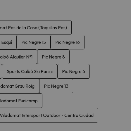
mat Pas de la Casa (Taquillas Pas)
 Esquí
Pic Negre 15
Pic Negre 16
albó Alquiler Nº1
Pic Negre 8
Sports Calbó Ski Panini
Pic Negre 6
adomat Grau Roig
Pic Negre 13
iladomat Funicamp
Viladomat Intersport Outdoor - Centro Ciudad