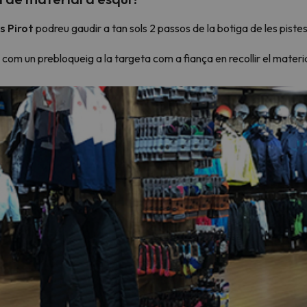
s Pirot
podreu gaudir a tan sols 2 passos de la botiga de les piste
om un prebloqueig a la targeta com a fiança en recollir el materia