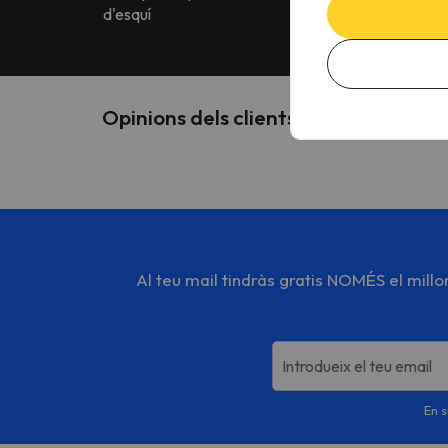
d'esquí
idiomes
Opinions dels clients sobre Esports
Al teu mail tindràs gratis NOMÉS el mill
Introdueix el teu email
En s