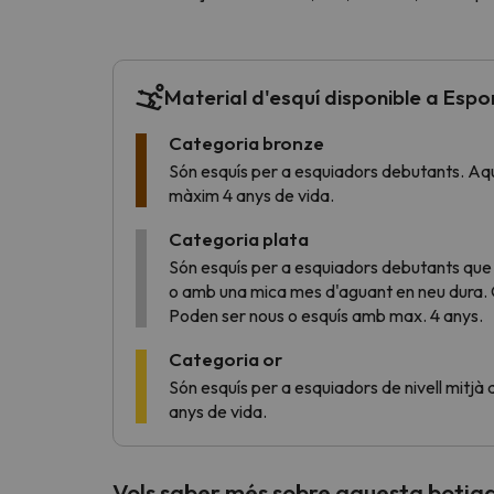
Vaja! Sembla que el nostre cercador ha perdut 
Material d'esquí disponible a Esp
Categoria bronze
Són esquís per a esquiadors debutants. Aq
màxim 4 anys de vida.
Categoria plata
Són esquís per a esquiadors debutants que
o amb una mica mes d'aguant en neu dura. 
Poden ser nous o esquís amb max. 4 anys.
Categoria or
Són esquís per a esquiadors de nivell mitjà
anys de vida.
Vols saber més sobre aquesta botiga