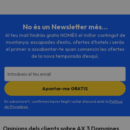
No és un Newsletter més…
Al teu mail tindràs gratis NOMÉS el millor contingut de
muntanya: escapades d’estiu, ofertes d’hotels i seràs
el primer a assabentar-te quan comencin les ofertes
de la nova temporada d’esquí.
Introdueix el teu email
Apuntar-me GRATIS
En subscriure't, confirmes haver llegit i estar d'acord amb la
Política
de Privadesa
.
Opinions dels clients sobre AX 3 Domaines