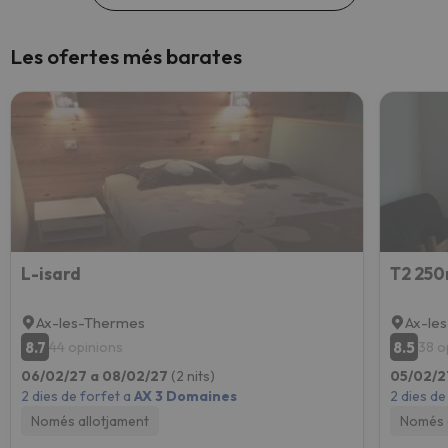
Les ofertes més barates
L-isard
T2 250
Ax-les-Thermes
Ax-le
8.7
8.5
44 opinions
38 o
06/02/27 a 08/02/27
(2 nits)
05/02/2
2 dies de forfet a
AX 3 Domaines
2 dies de
Només allotjament
Només 