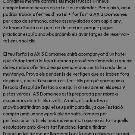
Domaines mentre admires els majestuosos Pirineus
completament nevats en tot el seu esplendor. Per a això, aquí
podràs trobar
ofertes d'hotel + forfait a AX 3 Domaines
per caps de setmana, dates assenyalades com cap d'any,
Setmana Santa o el pont de desembre, perquè puguis
practicar esquí o snowboardamb els avantatges de reservar-
tot en un sol clic.
El teu forfait a AX 3 Domaines anirà acompanyat d'un hotel
que s'adaptarà a la teva butxaca perquè res t'impedeixi gaudir
de les millors ofertes d'esquí sempre que sentis la crida de la
muntanya. Prova els pendents de vertigen que es troben fora
de pistes, porta d'esquiada als teus fills perquè aprenguin a
l'escola d'esquí de l'estació o esquiïn al seu aire en els seus 9
pistes verdes; A3 Domaines està preparada per rebre a
esquiadors de tots els nivells. A més, els adeptes al
snowboardtindran aquí el seu petit paradís, ja que l'estació
compta amb un snowpark ple de salts i rampes per
perfeccionar tots els teus moviments. I això no és tot: aquells
esquiadors amb diversitat funcional també tindran
l'oportunitat de moure lliurement per la zona gràcies al
servei