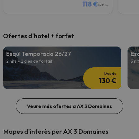
118 €
/pers.
Ofertes d'hotel + forfet
Esquí Temporada 26/27
Es
2 nits + 2 dies de forfait
3 ni
Des de
130 €
Veure més ofertes a AX 3 Domaines
Mapes d'interès per AX 3 Domaines