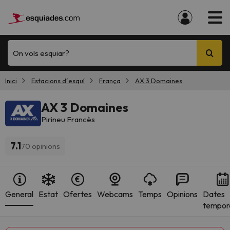
On vols esquiar?
Inici
Estacions d´esquí
França
AX 3 Domaines
AX 3 Domaines
Pirineu Francès
7.1
70 opinions
General
Estat
Ofertes
Webcams
Temps
Opinions
Dates
tempor