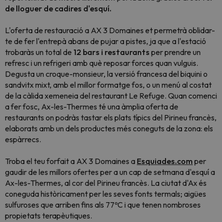
de lloguer de cadires d'esquí.
L'oferta de restauració a AX 3 Domaines et permetrà oblidar-
te de fer l'entrepà abans de pujar a pistes, ja que a l'estació
trobaràs un total de
12 bars i restaurants
per prendre un
refresc i un refrigeri amb què reposar forces quan vulguis.
Degusta un croque-monsieur, la versió francesa del biquini o
sandvitx mixt, amb el millor formatge fos, o un menú al costat
de la càlida xemeneia del restaurant Le Refuge. Quan comenci
a fer fosc, Ax-les-Thermes té una àmplia oferta de
restaurants on podràs tastar els plats típics del Pirineu francès,
elaborats amb un dels productes més coneguts de la zona: els
espàrrecs.
Troba el teu forfait a AX 3 Domaines a
Esquiades.com
per
gaudir de les millors ofertes per a un cap de setmana d'esquí a
Ax-les-Thermes, al cor del Pirineu francès. La ciutat d'Ax és
coneguda històricament per les seves fonts termals; aigües
sulfuroses que arriben fins als 77ºC i que tenen nombroses
propietats terapèutiques.