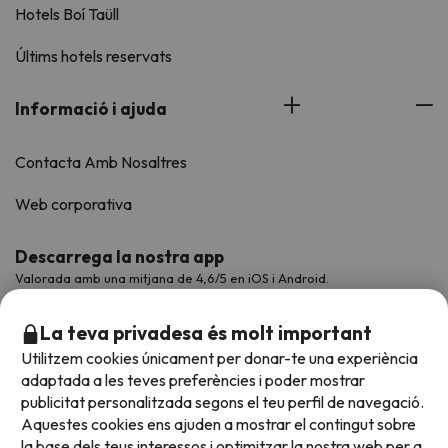
Hotels Boí Taüll
Últims hotels reservats
Informació i ajuda
Contacta Amb Nosaltres
Web corporativa
Descarrega la nostra app
Valorada amb una mitjana de 4,6/5 en iOS i Android.
La teva privadesa és molt important
Utilitzem cookies únicament per donar-te una experiència
adaptada a les teves preferències i poder mostrar
publicitat personalitzada segons el teu perfil de navegació.
Aquestes cookies ens ajuden a mostrar el contingut sobre
la base dels teus interessos i optimitzar la nostra web per a