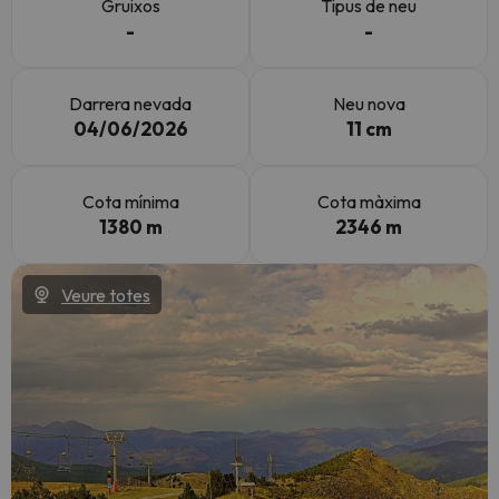
Gruixos
Tipus de neu
-
-
Darrera nevada
Neu nova
04/06/2026
11 cm
Cota mínima
Cota màxima
1380 m
2346 m
Veure totes