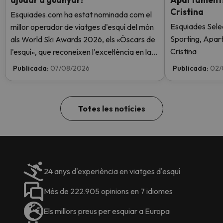
Cristina
Esquiades.com ha estat nominada com el
Esquiades Sele
millor operador de viatges d'esquí del món
Sporting, Apar
als World Ski Awards 2026, els «Òscars de
Cristina
l'esquí», que reconeixen l'excel·lència en la
indústria de l'esquí. Vota ara i ajuda'ns a
Publicada:
07/08/2026
Publicada:
02/
arribar al capdamunt!
Totes les notícies
24 anys d'experiència en viatges d'esquí
Més de 222.905 opinions en 7 idiomes
Els millors preus per esquiar a Europa