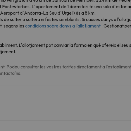
Fontestorbes. L´apartament de 1 dormitori té una sala d´estar am
Aeroport d´Andorra-La Seu d´Urgell) és a 8 km.
 de solter o soltera ni festes semblants. Si causes danys a l'allo
t, segons les
condicions sobre danys a l'allotjament
. Gestionat per
tabliment. L'allotjament pot canviar la forma en què ofereix el se
otjament.
t. Podeu consultar les vostres tarifes directament a l'establiment
contacta'ns.