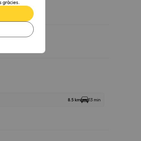
 gràcies.
8.5 km
13 min