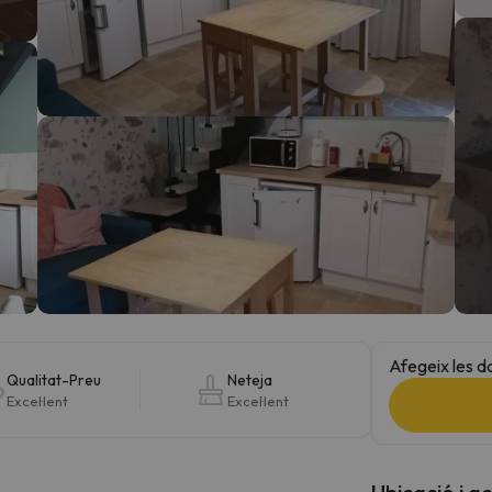
el nord. Quan trobi la seva brúixola torna.
Afegeix les d
Qualitat-Preu
Neteja
Excel·lent
Excel·lent
Ubicació i a