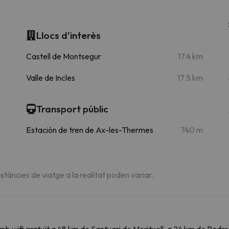
Llocs d'interès
m
Castell de Montsegur
17.4 km
m
Valle de Incles
17.5 km
m
Transport públic
m
Estación de tren de Ax-les-Thermes
740 m
m
m
istàncies de viatge a la realitat poden variar.
amb wifi gratuït a 48 km de Santuari de Meritxell, a 24 km de Pedr