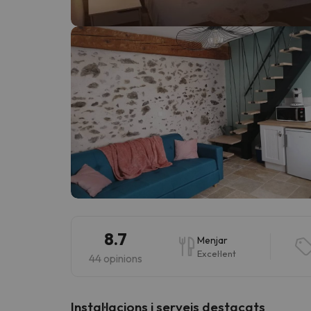
Vaja! Sembla que el nostre cercador ha perdut 
8.7
Menjar
Excel·lent
44 opinions
Instal·lacions i serveis destacats