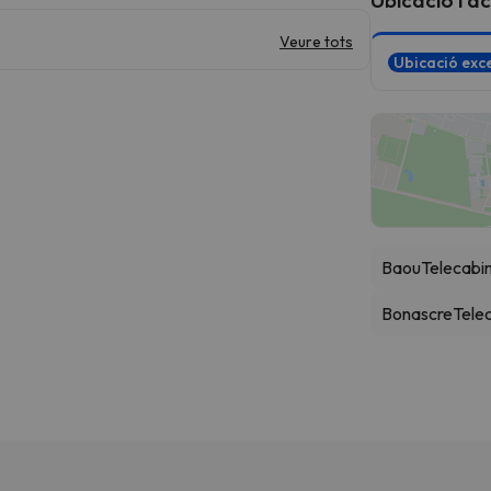
Veure tots
Ubicació exce
Baou
Telecabi
Bonascre
Tele