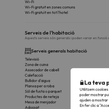
Wi-Fi
Wi-Fi gratuit en zones comuns
Wi-Fi gratuït en tot l'hotel
Serveis de l'habitació
Aquests serveis són generals i poden variar en funció d
Serveis generals habitació
Televisió
Zona de cuina
Assecador de cabell
Calefacció
Bullidor d'aigua
La teva 
Planxa per a roba
Utilitzem cookies
Sòl de fusta o parquet
poder mostrar pub
Productes de neteja
ajuden a mostrar e
Mesa de menjador
En fer clic a "Acc
Adossat