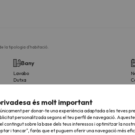
e la tipologia d'habitació.
Bany
Lavabo
N
Dutxa
C
Dutxa o banyera
M
Bany privat
V
Paper higiènic
T
privadesa és molt important
Es
 únicament per donar-te una experiència adaptada a les teves pre
F
licitat personalitzada segons el teu perfil de navegació. Aqueste
l contingut sobre la base dels teus interessos i optimitzar la nostr
eptar i tancar", faràs que et puguem oferir una navegació més eficie