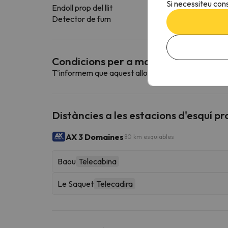
Si necessiteu cons
Endoll prop del llit
Detector de fum
Condicions per a mascotes
T'informem que aquest allotjament no admet mas
Distàncies a les estacions d'esquí p
AX 3 Domaines
80 km esquiables
Baou
Telecabina
Le Saquet
Telecadira