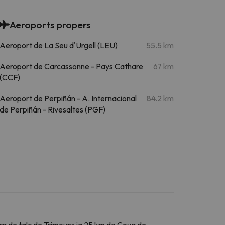
Aeroports propers
Aeroport de La Seu d'Urgell (LEU)
55.5 km
Aeroport de Carcassonne - Pays Cathare
67 km
(CCF)
Aeroport de Perpiñán - A. Internacional
84.2 km
de Perpiñán - Rivesaltes (PGF)
era de talc de Trimouns ia 25 km de Cova de