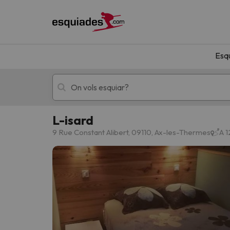
Esq
L-isard
Esquí
Escapades
9 Rue Constant Alibert, 09110, Ax-les-Thermes
A 1
!Vaja! No hem trobat resultats que coincideixi