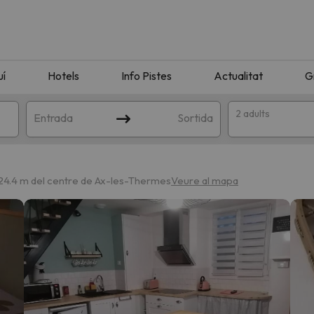
uí
Hotels
Info Pistes
Actualitat
G
2 adults
Entrada
Sortida
24.4 m del centre de Ax-les-Thermes
Veure al mapa
n amb la teva cerca. Intenteu modificar la destinació.