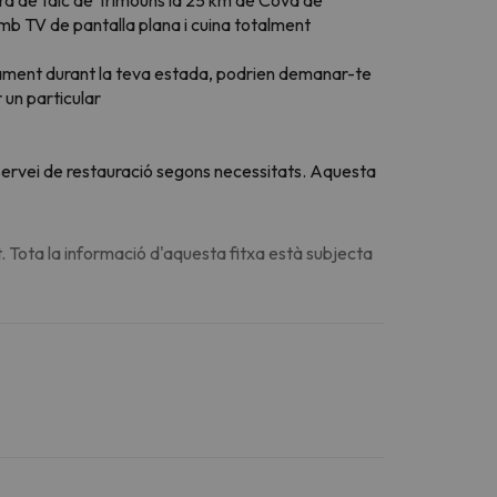
b TV de pantalla plana i cuina totalment
tjament durant la teva estada, podrien demanar-te
 un particular
u servei de restauració segons necessitats. Aquesta
. Tota la informació d'aquesta fitxa està subjecta