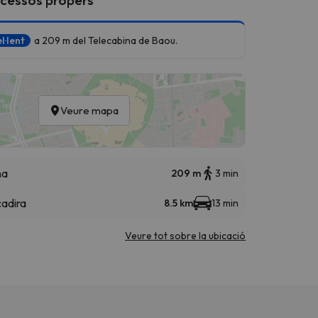
l·lent
a 209 m del Telecabina de Baou.
Veure mapa
na
209 m
3 min
cadira
8.5 km
13 min
Veure tot sobre la ubicació