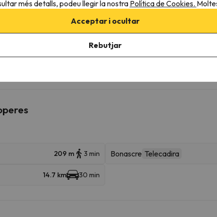
ultar més detalls, podeu llegir la nostra
Política de Cookies.
Moltes
Acceptar i ocultar
Rebutjar
cotes.
roperes
Bonascre
Telecadira
209 m
3 min
14.7 km
30 min