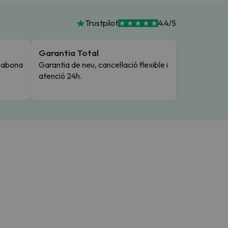
Trustpilot
4.4/5
Garantia Total
i abona
Garantia de neu, cancel·lació flexible i
atenció 24h.