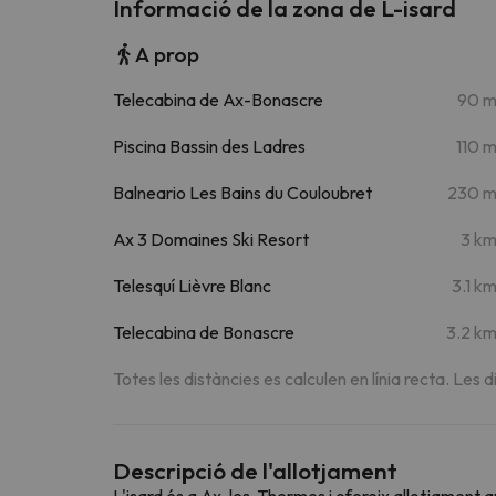
Informació de la zona de L-isard
A prop
Telecabina de Ax-Bonascre
90 
Piscina Bassin des Ladres
110 
Balneario Les Bains du Couloubret
230 
Ax 3 Domaines Ski Resort
3 k
Telesquí Lièvre Blanc
3.1 k
Telecabina de Bonascre
3.2 k
Totes les distàncies es calculen en línia recta. Les d
Descripció de l'allotjament
L'isard és a Ax-les-Thermes i ofereix allotjament 