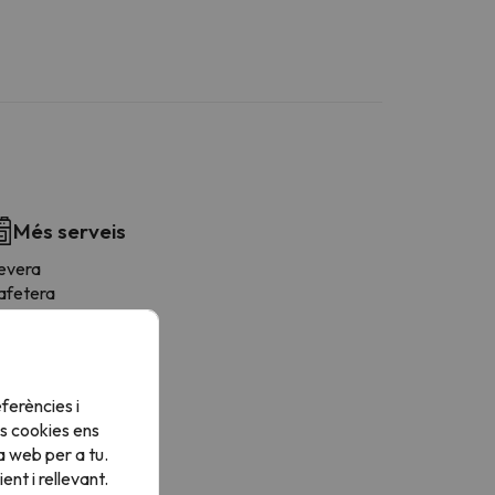
Més serveis
evera
afetera
icroones
entilador
orradora
tris de cuina
ferències i
ogons
s cookies ens
a web per a tu.
nt i rellevant.