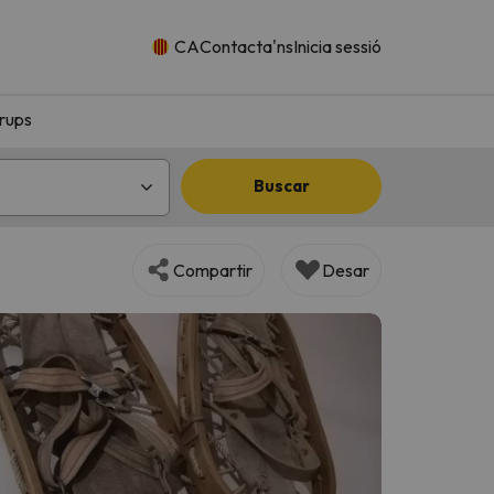
CA
Contacta'ns
Inicia sessió
rups
Buscar
Compartir
Desar