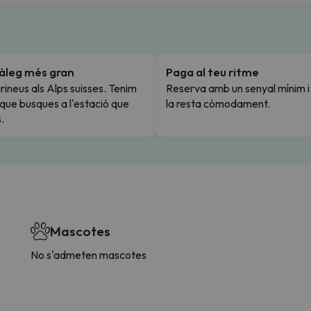
tàleg més gran
Paga al teu ritme
rineus als Alps suisses. Tenim
Reserva amb un senyal mínim 
l que busques a l'estació que
la resta còmodament.
.
Mascotes
No s'admeten mascotes