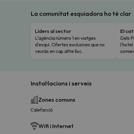
La comunitat esquiadora ho té clar
Líders al sector
El ca
L'agència número 1 en viatges
Dels Pi
d'esquí. Ofertes exclusives que no
l'hote
veuràs en cap altre lloc.
somies
Instal·lacions i serveis
Zones comuns
Calefacció
Wifi i Internet