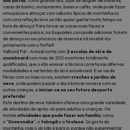
das pistas
, como guarda-skis, lojas de aluguer de material,
casas de banho, restaurantes, bares e cafés, onde pode fazer
uma pausa e almoçar com sabores típicos de montanha ou
com uma refeição leve se não quiser gastar muito tempo na
hora de almoço! Para tornar as coisas mais fáceis e
convenientes para si, na Esquiades.com pode adicionar tickets
de almoço no seu processo de reserva e irá recebê-los
juntamente com o forfait!
Vallnord Pal - Arinsal conta com
2
escolas de ski e de
snowboard
com mais de 200 monitores totalmente
qualificados, que o irão ensinar a técnica
correta nas difervas
modalidades e vertentes do ski e snowboard.
E se vai de
férias com os mais novos, existem
creches e jardins de
neve
, onde podem passar o dia a brincar na neve com as
outras crianças, e
iniciar-se no seu futuro desporto
preferido
!
Este destino de neve também oferece uma grande variedade
de atividades de aprés-ski para adultos e crianças. Há
muitas
atividades que pode fazer em família
, como
o "
Snowsnake
", o
tobogã
e a
tirolesa
. Se gosta da
montanha, mas o ski não é para si, porque não experimentar