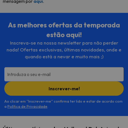
mensagem por
aqui
.
As melhores ofertas da temporada
estão aqui!
Inscreva-se na nossa newsletter para não perder
nada! Ofertas exclusivas, últimas novidades, onde e
quando está a nevar e muito mais ;)
Introduza o seu e-mail
Inscrever-me!
Ao clicar em ''Inscrever-me'' confirma ter lido e estar de acordo com
a
Política de Privacidade
.