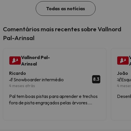
Todas as notícias
Comentários mais recentes sobre Vallnord
Pal-Arinsal
Vallnord Pal-
Arinsal
Ricardo
João
8.3
Snowboarder intermédio
Esqu
4 meses atrás
4 mese
Pal tem boas pistas para aprender e trechos
Desenh
fora de pista engraçados pelas árvores.
Arinsal não esquiei tanto. Pista azul larga e
comprida.