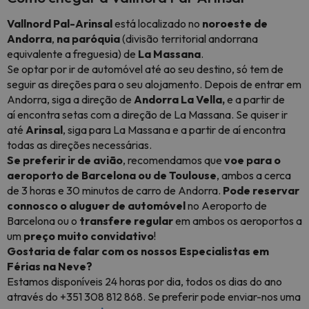
Vallnord
Pal-Arinsal
está localizado no
noroeste
de
Andorra
,
na paróquia
(divisão territorial andorrana
equivalente a freguesia) de
La Massana
.
Se optar por ir de automóvel até ao seu destino, só tem de
seguir as direções para o seu alojamento. Depois de entrar em
Andorra, siga a direção de
Andorra La Vella,
e a partir de
aí encontra setas com a direção de La Massana. Se quiser ir
até
Arinsal
, siga para La Massana e a partir de aí encontra
todas as direções necessárias.
Se preferir ir de avião
, recomendamos que
voe para o
aeroporto de Barcelona ou de Toulouse
, ambos a cerca
de 3 horas e 30 minutos de carro de Andorra.
Pode reservar
connosco o aluguer de automóvel
no Aeroporto de
Barcelona ou o
transfere regular
em ambos os aeroportos a
um
preço muito convidativo
!
Gostaria de falar com os nossos Especialistas em
Férias na Neve?
Estamos disponíveis 24 horas por dia, todos os dias do ano
através do +351 308 812 868. Se preferir pode enviar-nos uma