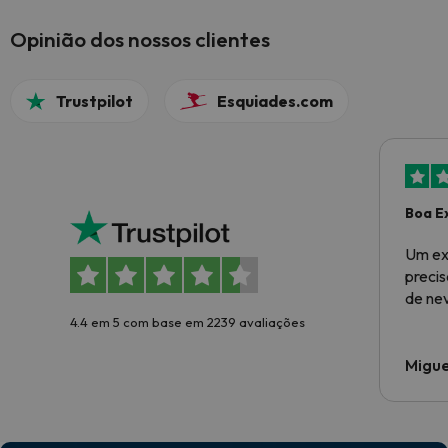
Opinião dos nossos clientes
Trustpilot
Esquiades.com
Boa E
Um ex
preci
de ne
4.4 em 5 com base em 2239 avaliações
Migue