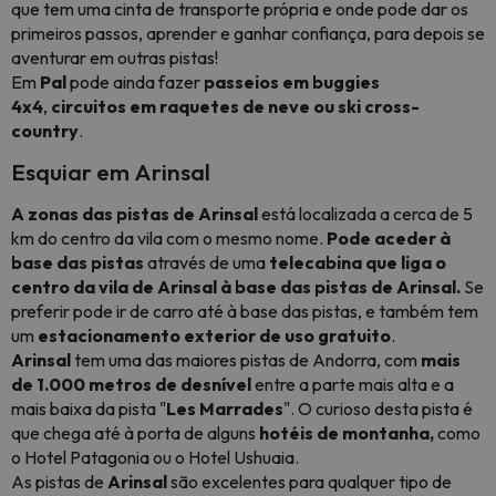
que tem uma cinta de transporte própria e onde pode dar os
primeiros passos, aprender e ganhar confiança, para depois se
aventurar em outras pistas!
Em
Pal
pode ainda fazer
passeios em buggies
4x4
,
circuitos em raquetes de neve ou
ski cross-
country
.
Esquiar em Arinsal
A zonas das pistas de
Arinsal
está localizada a cerca de 5
km do centro da vila com o mesmo nome.
Pode aceder à
base das pistas
através de uma
telecabina que liga o
centro da vila de Arinsal à base das pistas de Arinsal.
Se
preferir pode ir de carro até à base das pistas, e também tem
um
estacionamento exterior de uso gratuito
.
Arinsal
tem uma das maiores pistas de Andorra, com
mais
de 1.000 metros de desnível
entre a parte mais alta e a
mais baixa da pista "
Les Marrades
". O curioso desta pista é
que chega até à porta de alguns
hotéis de montanha,
como
o Hotel Patagonia ou o Hotel Ushuaia.
As pistas de
Arinsal
são excelentes para qualquer tipo de