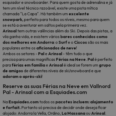
esquiador e snowboarder. Para quem gosta de adrenalina e já
tem um nível técnico razoável, existe uma pista mítica
chamada "La Capa". Há também um
excelente
snowpark,
perfeito para todos os níveis, mesmo para quem
se está a aventurar em saltos pela primeira vez.
Arinsal
tem outras valências além do Ski. Depois das pistas, a
vila ganha vida, e existem vários
bares conhecidos como
dos melhores em Andorra
: o
Surf
e o
Ciscos
são os mais
populares entre os
aficionados de neve
!
Ambos os setores -
Pal
e
Arinsal
- têm tudo o que
precisa para umas magníficas
Férias na Neve
.
Pal
é perfeito
para
férias em família
e
Arinsal
é ideal se forem um
grupo
de amigos
de diferentes níveis de ski/snowboard e que
adoram o après-ski
!
Reserve as suas Férias na Neve em Vallnord
Pal - Arinsal com a Esquiades.com
Na
Esquiades.com
todos os
pacotes incluem: alojamento
e forfait.
Portanto só precisa de decidir onde deseja ficar
alojado: Andorra la Vella, Ordino,
La Massana
ou
Arinsal
.