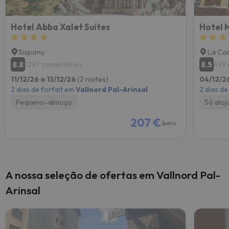
Hotel Abba Xalet Suites
Hotel 
Sispony
La Cor
8.8
8.5
1267 comentários
439 
11/12/26 a 13/12/26
(2 noites)
04/12/2
2 dias de forfait em
Vallnord Pal-Arinsal
2 dias de
Pequeno-almoço
Só alo
207 €
/pess.
A nossa seleção de ofertas em Vallnord Pal-
Arinsal