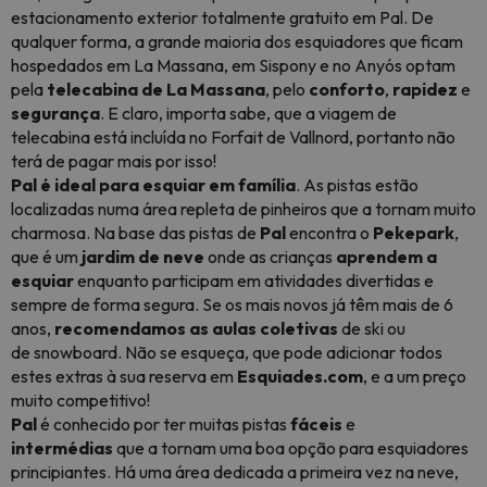
estacionamento exterior totalmente gratuito em Pal. De
qualquer forma, a grande maioria dos esquiadores que ficam
hospedados em La Massana, em Sispony e no Anyós optam
pela
telecabina de La Massana
, pelo
conforto
,
rapidez
e
segurança
. E claro, importa sabe, que a viagem de
telecabina está incluída no Forfait de Vallnord, portanto não
terá de pagar mais por isso!
Pal é ideal para
esquiar em família
. As pistas estão
localizadas numa área repleta de pinheiros que a tornam muito
charmosa. Na base das pistas de
Pal
encontra o
Pekepark
,
que é um
jardim de neve
onde as crianças
aprendem
a
esquiar
enquanto participam em atividades divertidas e
sempre de forma segura. Se os mais novos já têm mais de 6
anos,
recomendamos as aulas coletivas
de ski ou
de snowboard. Não se esqueça, que pode adicionar todos
estes extras à sua reserva em
Esquiades.com
, e a um preço
muito competitivo!
Pal
é conhecido por ter muitas pistas
fáceis
e
intermédias
que a tornam uma boa opção para esquiadores
principiantes. Há uma área dedicada a primeira vez na neve,