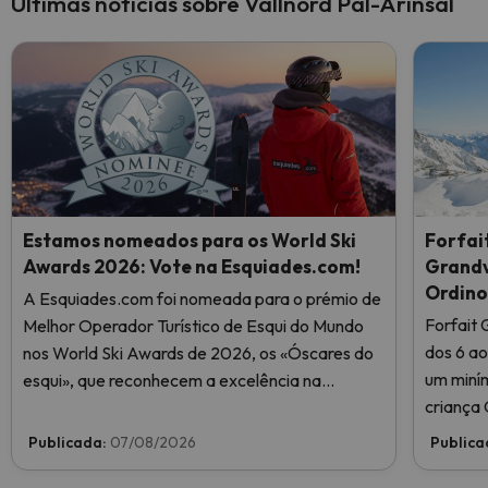
Últimas notícias sobre Vallnord Pal-Arinsal
Estamos nomeados para os World Ski
Forfai
Awards 2026: Vote na Esquiades.com!
Grandva
Ordino
A Esquiades.com foi nomeada para o prémio de
Forfait
Melhor Operador Turístico de Esqui do Mundo
dos 6 ao
nos World Ski Awards de 2026, os «Óscares do
um miním
esqui», que reconhecem a excelência na
criança
indústria do esqui. Vote agora e ajude-nos a
chegar ao topo!
Publicada:
07/08/2026
Publica