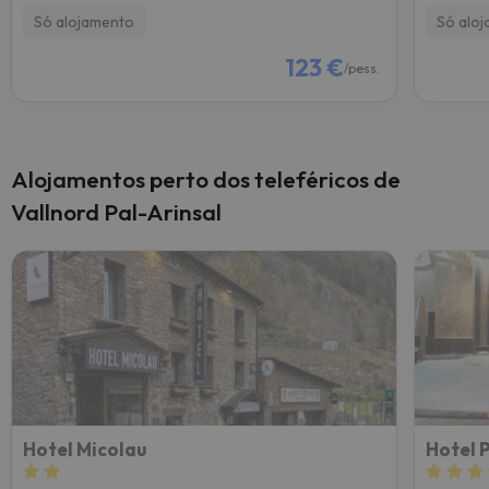
Só alojamento
Só alo
123 €
/pess.
Alojamentos perto dos teleféricos de
Vallnord Pal-Arinsal
Hotel Micolau