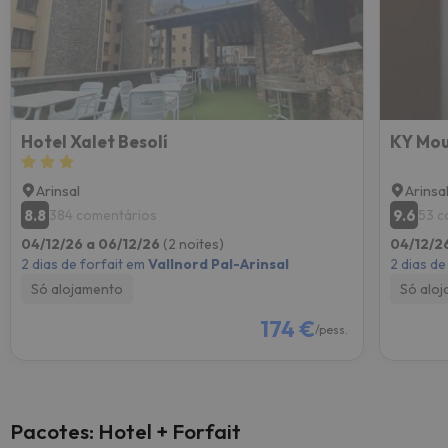
Hotel Xalet Besolí
KY Mou
Arinsal
Arinsa
8.8
9.6
384 comentários
53 c
04/12/26 a 06/12/26
(2 noites)
04/12/2
2 dias de forfait em
Vallnord Pal-Arinsal
2 dias de
Só alojamento
Só alo
174 €
/pess.
Pacotes: Hotel + Forfait