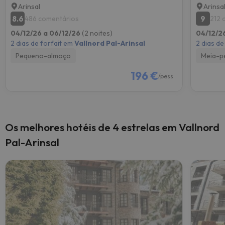
Arinsal
Arinsa
8.6
9
486 comentários
212 
04/12/26 a 06/12/26
(2 noites)
04/12/2
2 dias de forfait em
Vallnord Pal-Arinsal
2 dias de
Pequeno-almoço
Meia-p
196 €
/pess.
Os melhores hotéis de 4 estrelas em Vallnord
Pal-Arinsal