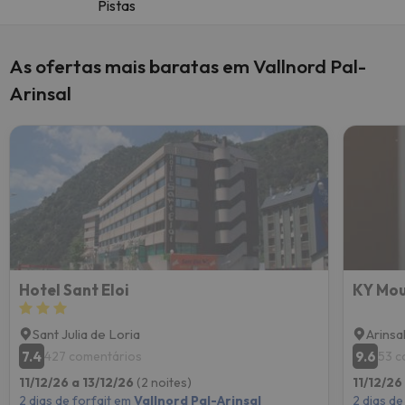
Pistas
As ofertas mais baratas em Vallnord Pal-
Arinsal
Hotel Sant Eloi
KY Mou
Sant Julia de Loria
Arinsa
7.4
9.6
427 comentários
53 c
11/12/26 a 13/12/26
(2 noites)
11/12/26
2 dias de forfait em
Vallnord Pal-Arinsal
2 dias de