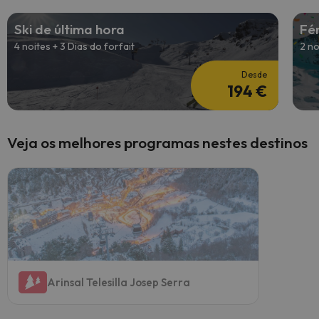
Ski de última hora
Fé
4 noites + 3 Dias do forfait
2 no
Desde
194 €
Veja os melhores programas nestes destinos
Arinsal Telesilla Josep Serra