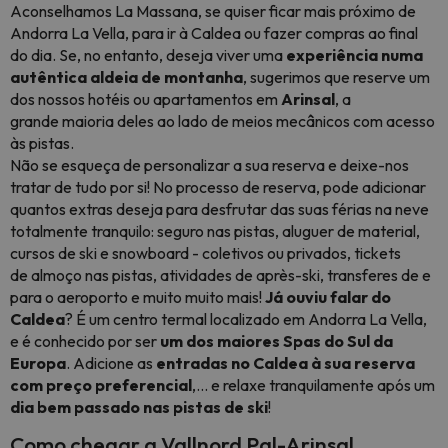
Aconselhamos La Massana, se quiser ficar mais próximo de
Andorra La Vella, para ir à Caldea ou fazer compras ao final
do dia. Se, no entanto, deseja viver uma
experiência
numa
autêntica aldeia de montanha
, sugerimos que reserve um
dos nossos hotéis ou apartamentos em
Arinsal
, a
grande maioria deles ao lado de meios mecânicos com acesso
às pistas.
Não se esqueça de personalizar a sua reserva e deixe-nos
tratar de tudo por si! No processo de reserva, pode adicionar
quantos extras deseja para desfrutar das suas férias na neve
totalmente tranquilo: seguro nas pistas, aluguer de material,
cursos de ski e snowboard - coletivos ou privados, tickets
de almoço nas pistas, atividades de après-ski, transferes de e
para o aeroporto e muito muito mais!
Já ouviu falar do
Caldea
? É um centro termal localizado em Andorra La Vella,
e é conhecido por ser
um dos maiores Spas do Sul da
Europa
. Adicione as
entradas no Caldea à sua reserva
com preço preferencial
,... e relaxe tranquilamente após um
dia bem passado nas pistas de ski
!
Como chegar a Vallnord Pal-Arinsal