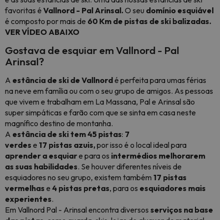
favoritas é
Vallnord - Pal Arinsal.
O seu
domínio esquiável
é composto por mais de
60 Km de pistas de ski balizadas.
VER VÍDEO ABAIXO
Gostava de esquiar em Vallnord - Pal
Arinsal?
A
estância de ski de Vallnord
é perfeita para umas férias
na neve em família ou com o seu grupo de amigos. As pessoas
que vivem e trabalham em La Massana, Pal e Arinsal são
super simpáticas e farão com que se sinta em casa neste
magnífico destino de montanha.
A
estância de ski tem 45 pistas
:
7
verdes
e
17
pistas
azuis,
por isso é o local ideal para
aprender a esquiar
e para os
intermédios melhorarem
as suas habilidades
. Se houver diferentes níveis de
esquiadores no seu grupo, existem também
17 pistas
vermelhas
e
4 pistas pretas
, para os
esquiadores mais
experientes
.
Em Vallnord Pal - Arinsal encontra diversos
serviços na base