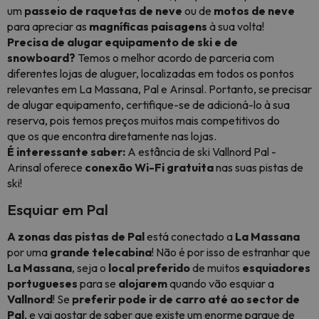
um
passeio de raquetas de neve
ou de
motos de neve
para apreciar as
magníficas paisagens
à sua volta!
Precisa de alugar equipamento de ski e de
snowboard?
Temos o melhor acordo de parceria com
diferentes lojas de aluguer, localizadas em todos os pontos
relevantes em La Massana, Pal e Arinsal. Portanto, se precisar
de alugar equipamento, certifique-se de adicioná-lo à sua
reserva, pois temos preços muitos mais competitivos do
que os que encontra
diretamente
nas lojas.
É interessante saber:
A estância de ski Vallnord Pal -
Arinsal oferece
conexão Wi-Fi gratuita
nas suas pistas de
ski!
Esquiar em Pal
A zonas das pistas de Pal
está conectado a
La Massana
por uma
grande telecabina
! Não é por isso de estranhar que
La Massana
, seja o
local preferido
de muitos
esquiadores
portugueses
para se
alojarem
quando vão esquiar a
Vallnord
! Se
preferir pode ir de carro até ao sector de
Pal
, e vai gostar de saber que existe um enorme parque de