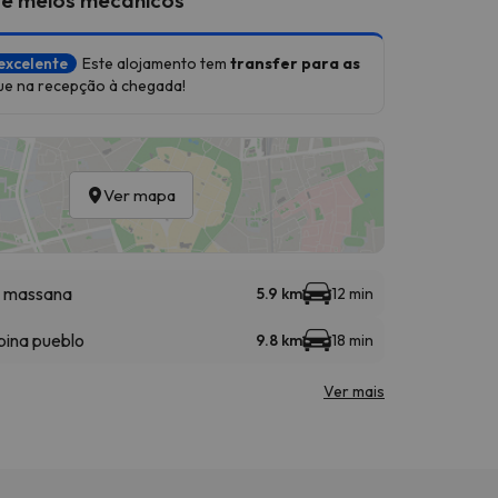
excelente
Este alojamento tem
transfer para as
ue na recepção à chegada!
Ver mapa
a massana
5.9 km
12 min
bina pueblo
9.8 km
18 min
Ver mais