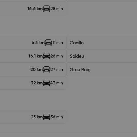
16.6 km
28 min
Canillo
6.5 km
11 min
Soldeu
16.1 km
26 min
Grau Roig
20 km
27 min
32 km
43 min
23 km
36 min