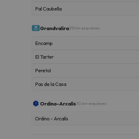
Pal Caubella
Grandvalira
215 km esquiáveis
Encamp
El Tarter
Peretol
Pas de la Casa
Ordino-Arcalís
30 km esquiáveis
Ordino - Arcalís