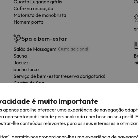
Quarto Lugagge grátis
C
Cofre na recepção
Motorista de manobrista
Homem porta
a
Spa e bem-estar
Salão de Massagem
Custo adicional
Sauna
Be
Jacuzzi
in
banho turco
Serviço de bem-estar (reserva obrigatória)
Centro de Spa
ivacidade é muito importante
es apenas para lhe oferecer uma experiência de navegação adapt
tipo de quarto.
ra apresentar publicidade personalizada com base no seu perfil. 
rar-lhe conteúdos relevantes para os seus interesses e otimizar 
Casa de banho
itar", permitir-nos proporcionar-lhe uma experiência de navegaç