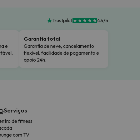
Trustpilot
4.4/5
Garantia total
ma e
Garantia de neve, cancelamento
tável.
flexível, facilidade de pagamento e
apoio 24h.
Serviços
ntro de fitness
acada
ounge com TV