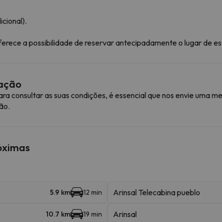
cional).
ferece a possibilidade de reservar antecipadamente o lugar de e
mação
ra consultar as suas condições, é essencial que nos envie uma
ão.
róximas
Arinsal Telecabina pueblo
5.9 km
12 min
Arinsal
10.7 km
19 min