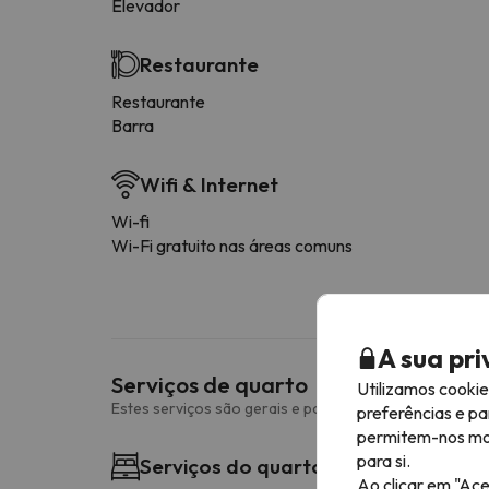
Elevador
Restaurante
Restaurante
Barra
Wifi & Internet
Wi-fi
Wi-Fi gratuito nas áreas comuns
A sua pr
Serviços de quarto
Utilizamos cooki
Estes serviços são gerais e podem variar consoante o 
preferências e pa
permitem-nos most
para si.
Serviços do quarto
Ao clicar em "Ace