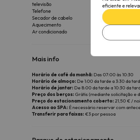
televisão
eficiente e relev
Telefone
Secador de cabelo
Aquecimento
Ar condicionado
Mais info
Horário de café da manhã:
Das 07:00 às 10:30
Horário de almoço:
De 1:00 da tarde a 3:30 da tar
Horário de jantar:
De 8:00 da tarde a 10:30 da tar
Preço dos berços:
Grátis (mediante solicitação e d
Preço do estacionamento coberto:
21,50 € / noi
Acesso ao SPA:
É necessário reservar com anteced
Transferir para faixas:
€3 por pessoa
Parque de estacionamento