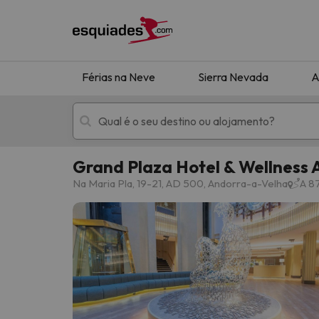
Férias na Neve
Sierra Nevada
A
Grand Plaza Hotel & Wellness 
Férias na neve
Hotéis de montan
Na Maria Pla, 19-21, AD 500, Andorra-a-Velha
A 8
Oops, não encontramos nenhum resultado que 