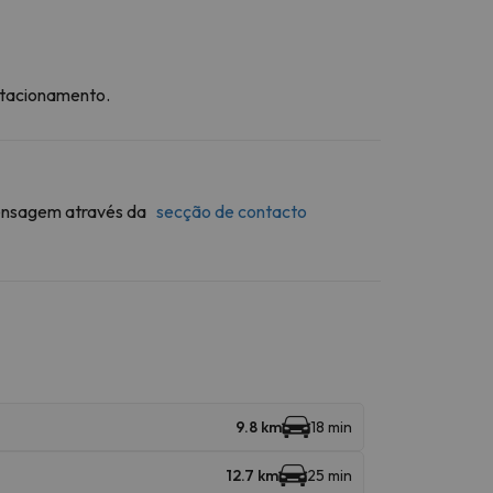
stacionamento.
 mensagem através da
secção de contacto
9.8 km
18 min
12.7 km
25 min