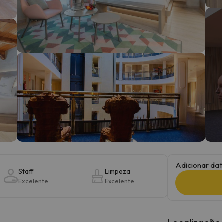
 caminho. Assim que encontrar a sua bússola, estará de volta.
Adicionar dat
Staff
Limpeza
Excelente
Excelente
Localização