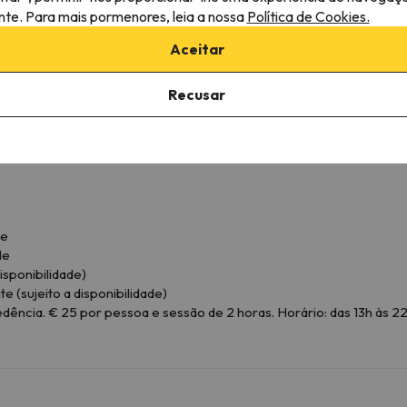
WC
ante. Para mais pormenores, leia a nossa
Política de Cookies.
Duche ou banheira
Aceitar
Recusar
de
de
isponibilidade)
te (sujeito a disponibilidade)
ência. € 25 por pessoa e sessão de 2 horas. Horário: das 13h às 22