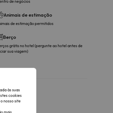
entro de negócios
Animais de estimação
nimais de estimação permitidos
Berço
rços grátis no hotel (pergunte ao hotel antes de
iciar sua viagem)
ada às suas
Estes cookies
o nosso site
ão mais