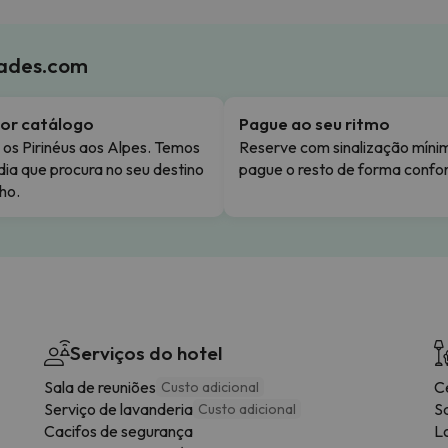
iades.com
or catálogo
Pague ao seu ritmo
os Pirinéus aos Alpes. Temos
Reserve com sinalização míni
dia que procura no seu destino
pague o resto de forma confor
ho.
Serviços do hotel
Sala de reuniões
Ce
Custo adicional
Serviço de lavanderia
S
Custo adicional
Cacifos de segurança
L