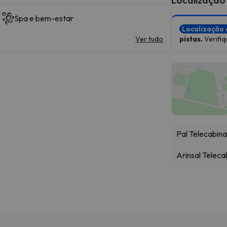
Spa e bem-estar
Localização 
Ver tudo
pistas.
Verifiq
Pal Telecabin
Arinsal Teleca