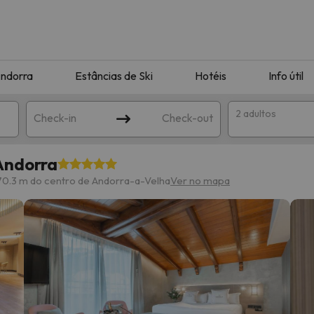
ndorra
Estâncias de Ski
Hotéis
Info útil
2 adultos
Check-in
Check-out
Andorra
ha
70.3 m do centro de Andorra-a-Velha
Ver no mapa
corresponda à sua pesquisa. Tente modificar o destino.