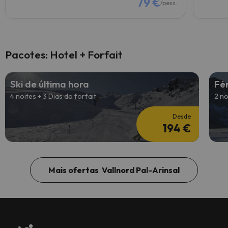
79 €
/pess.
Pacotes: Hotel + Forfait
Ski de última hora
Fé
4 noites + 3 Dias do forfait
2 no
Desde
194 €
Mais ofertas Vallnord Pal-Arinsal