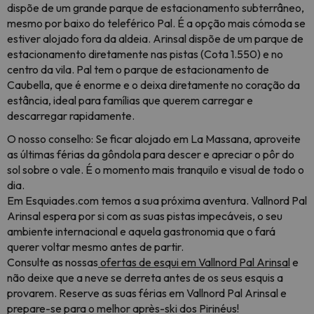
dispõe de um grande parque de estacionamento subterrâneo,
mesmo por baixo do teleférico Pal. É a opção mais cómoda se
estiver alojado fora da aldeia. Arinsal dispõe de um parque de
estacionamento diretamente nas pistas (Cota 1.550) e no
centro da vila. Pal tem o parque de estacionamento de
Caubella, que é enorme e o deixa diretamente no coração da
estância, ideal para famílias que querem carregar e
descarregar rapidamente.
O nosso conselho: Se ficar alojado em La Massana, aproveite
as últimas férias da gôndola para descer e apreciar o pôr do
sol sobre o vale. É o momento mais tranquilo e visual de todo o
dia.
Em Esquiades.com temos a sua próxima aventura. Vallnord Pal
Arinsal espera por si com as suas pistas impecáveis, o seu
ambiente internacional e aquela gastronomia que o fará
querer voltar mesmo antes de partir.
Consulte as nossas
ofertas de esqui em Vallnord Pal Arinsal
e
não deixe que a neve se derreta antes de os seus esquis a
provarem. Reserve as suas férias em Vallnord Pal Arinsal e
prepare-se para o melhor après-ski dos Pirinéus!