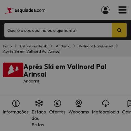
Qual é o seu destino ou alojamento?
Início
Estâncias de ski
Andorra
Vallnord Pal-Arinsal
Après Ski em Vallnord Pal Arinsal
Après Ski em Vallnord Pal
Arinsal
Andorra
Informações
Estado
Ofertas
Webcams
Meteorologia
Opin
das
Pistas