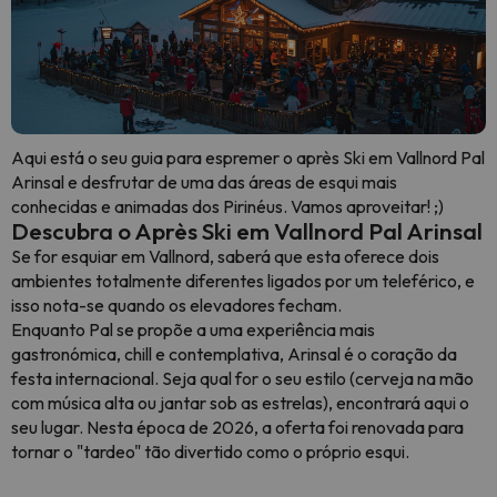
Aqui está o seu guia para espremer o après Ski em Vallnord Pal
Arinsal e desfrutar de uma das áreas de esqui mais
conhecidas e animadas dos Pirinéus. Vamos aproveitar! ;)
Descubra o Après Ski em Vallnord Pal Arinsal
Se for esquiar em Vallnord, saberá que esta oferece dois
ambientes totalmente diferentes ligados por um teleférico, e
isso nota-se quando os elevadores fecham.
Enquanto Pal se propõe a uma experiência mais
gastronómica, chill e contemplativa, Arinsal é o coração da
festa internacional. Seja qual for o seu estilo (cerveja na mão
com música alta ou jantar sob as estrelas), encontrará aqui o
seu lugar. Nesta época de 2026, a oferta foi renovada para
tornar o "tardeo" tão divertido como o próprio esqui.