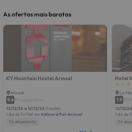
As ofertas mais baratas
KY Mountain Hostel Arinsal
Hotel 
Arinsal
La Ma
9.6
7.9
53 comentários
8948
12/12/26 a 13/12/26
(1 noite)
12/12/26
1 dia de forfait em
Vallnord Pal-Arinsal
1 dia de 
Só alojamento
Só alo