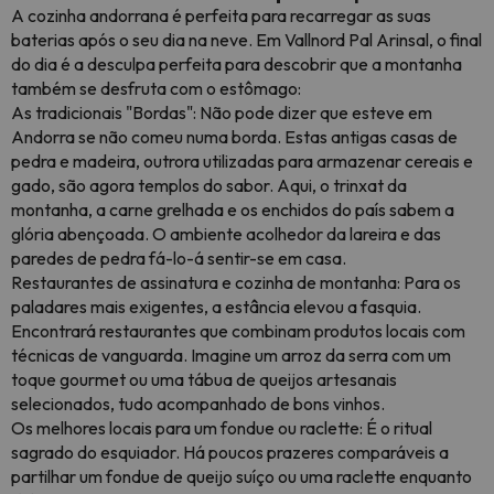
A cozinha andorrana é perfeita para recarregar as suas
baterias após o seu dia na neve. Em Vallnord Pal Arinsal, o final
do dia é a desculpa perfeita para descobrir que a montanha
também se desfruta com o estômago:
As tradicionais "Bordas": Não pode dizer que esteve em
Andorra se não comeu numa borda. Estas antigas casas de
pedra e madeira, outrora utilizadas para armazenar cereais e
gado, são agora templos do sabor. Aqui, o trinxat da
montanha, a carne grelhada e os enchidos do país sabem a
glória abençoada. O ambiente acolhedor da lareira e das
paredes de pedra fá-lo-á sentir-se em casa.
Restaurantes de assinatura e cozinha de montanha: Para os
paladares mais exigentes, a estância elevou a fasquia.
Encontrará restaurantes que combinam produtos locais com
técnicas de vanguarda. Imagine um arroz da serra com um
toque gourmet ou uma tábua de queijos artesanais
selecionados, tudo acompanhado de bons vinhos.
Os melhores locais para um fondue ou raclette: É o ritual
sagrado do esquiador. Há poucos prazeres comparáveis a
partilhar um fondue de queijo suíço ou uma raclette enquanto