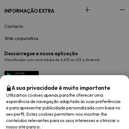
INFORMAÇÃO EXTRA
Contacto
Web corporativa
Descarregue a nossa aplicação
Classificado com uma média de 4,6/5 no iOS e Android.
A sua privacidade é muito importante
Utilizamos cookies apenas para lhe oferecer uma
experiência de navegação adaptada às suas preferências
e para apresentar publicidade personalizada com base no
seu perfil. Estes cookies permitem-nos mostrar-lhe
conteúdos relevantes para os seus interesses e otimizar o
Métodos de pagamento disponíveis
nosso site para si.