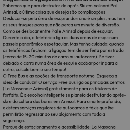
Sabemos que para desfrutar do après Ski em Vallnord Pal
Arinsal, a última coisa que deseja são complicações.
Deslocar-se pela área de esqui andorrana é simples, mas tem
os seus truques para que não perca um minuto de diversão.
Como se deslocar entre Pal e Arinsal depois de esquiar:
Durante o dia, o teleférico liga as duas áreas de esqui num
passeio panorâmico espetacular. Mas tenha cuidado: quando
os teleféricos fecham, a ligação tem de ser feita por estrada
(cerca de 15-20 minutos de carro ou autocarro). Se tiver
deixado o carro numa área de esqui e acabar por ir para a
outra, calcule bem o seu tempo!
O Free Bus e as opções de transporte noturno: Esqueça a
ideia de conduzir! O serviço Free Bus liga os principais centros
(La Massana e Arinsal) gratuitamente para os titulares de
forfaits. É a escolha inteligente se planeia desfrutar do après-
ski e da cultura dos bares em Arinsal. Para a noite profunda,
existem serviços regulares de autocarros e táxis que lhe
permitirão regressar ao seu alojamento com toda a
segurança.
Parque de estacionamento e acessibilidade: La Massana