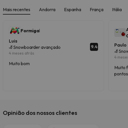
Mais recentes
Andorra
Espanha
França
Itália
Formigal
Luis
Paulo
9.4
Snowboarder avançado
Sno
4 meses atrás
4 mese
Muito bom
Muito 
pontos 
Não ex
foras 
namora
Opinião dos nossos clientes