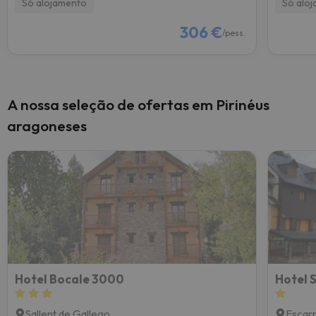
Só alojamento
Só alo
306 €
/pess.
A nossa seleção de ofertas em Pirinéus
aragoneses
Hotel Bocale 3000
Hotel 
Sallent de Gallego
Escarri