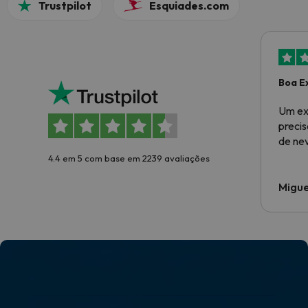
Trustpilot
Esquiades.com
Boa E
Um ex
preci
de ne
4.4 em 5 com base em 2239 avaliações
Migue