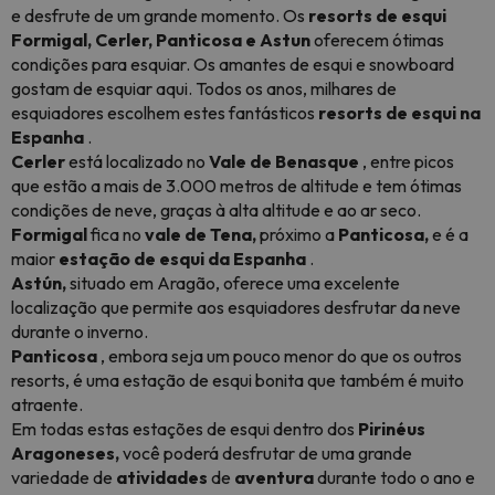
e desfrute de um grande momento. Os
resorts de esqui
Formigal, Cerler, Panticosa e Astun
oferecem ótimas
condições para esquiar. Os amantes de esqui e snowboard
gostam de esquiar aqui. Todos os anos, milhares de
esquiadores escolhem estes fantásticos
resorts de esqui na
Espanha
.
Cerler
está localizado no
Vale de Benasque
, entre picos
que estão a mais de 3.000 metros de altitude e tem ótimas
condições de neve, graças à alta altitude e ao ar seco.
Formigal
fica no
vale de Tena,
próximo a
Panticosa,
e é a
maior
estação de esqui da Espanha
.
Astún,
situado em Aragão, oferece uma excelente
localização que permite aos esquiadores desfrutar da neve
durante o inverno.
Panticosa
, embora seja um pouco menor do que os outros
resorts, é uma estação de esqui bonita que também é muito
atraente.
Em todas estas estações de esqui dentro dos
Pirinéus
Aragoneses,
você poderá desfrutar de uma grande
variedade de
atividades
de
aventura
durante todo o ano e