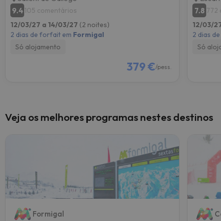
9.4
7.8
105 comentários
772 
12/03/27 a 14/03/27
(2 noites)
12/03/2
2 dias de forfait em
Formigal
2 dias de
Só alojamento
Só alo
379 €
/pess.
Veja os melhores programas nestes destinos
Formigal
C