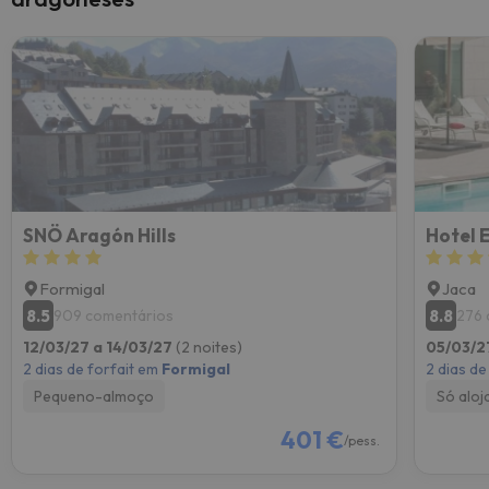
SNÖ Aragón Hills
Hotel E
Formigal
Jaca
8.5
8.8
909 comentários
276 
12/03/27 a 14/03/27
(2 noites)
05/03/2
2 dias de forfait em
Formigal
2 dias de
Pequeno-almoço
Só alo
401 €
/pess.