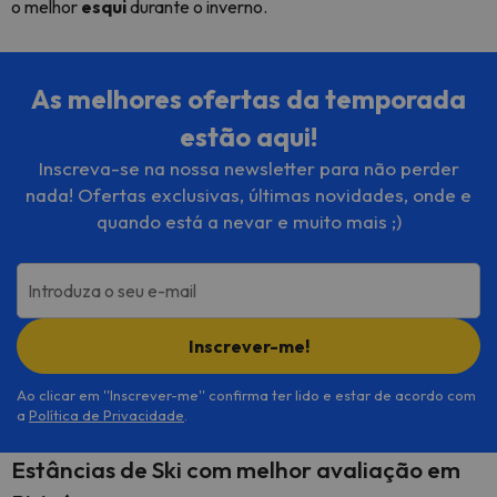
o melhor
esqui
durante o inverno.
As melhores ofertas da temporada
estão aqui!
Inscreva-se na nossa newsletter para não perder
nada! Ofertas exclusivas, últimas novidades, onde e
quando está a nevar e muito mais ;)
Introduza o seu e-mail
Inscrever-me!
Ao clicar em ''Inscrever-me'' confirma ter lido e estar de acordo com
a
Política de Privacidade
.
Estâncias de Ski com melhor avaliação em