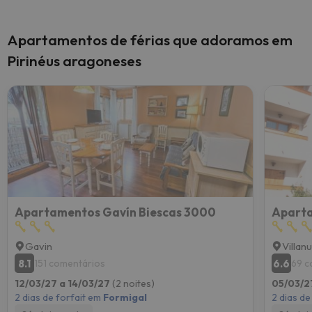
Apartamentos de férias que adoramos em
Pirinéus aragoneses
Apartamentos Gavín Biescas 3000
Aparta
Gavin
Villan
8.1
6.6
151 comentários
69 c
12/03/27 a 14/03/27
(2 noites)
05/03/2
2 dias de forfait em
Formigal
2 dias de