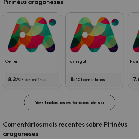
Pirinéus aragoneses
Cerler
Formigal
Pan
8.2
8
7.
2917 comentários
5401 comentários
Ver todas as estâncias de ski
Comentários mais recentes sobre Pirinéus
aragoneses