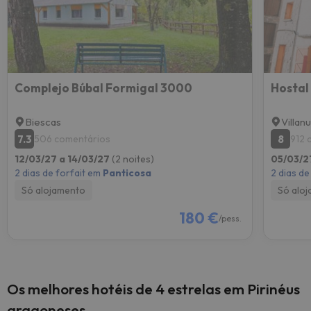
Complejo Búbal Formigal 3000
Hostal
Biescas
Villan
7.3
8
506 comentários
912 
12/03/27 a 14/03/27
(2 noites)
05/03/2
2 dias de forfait em
Panticosa
2 dias de
Só alojamento
Só alo
180 €
/pess.
Os melhores hotéis de 4 estrelas em Pirinéus
aragoneses