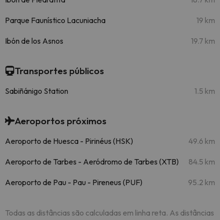
Parque Faunístico Lacuniacha
19 km
Ibón de los Asnos
19.7 km
Transportes públicos
Sabiñánigo Station
1.5 km
Aeroportos próximos
Aeroporto de Huesca - Pirinéus (HSK)
49.6 km
Aeroporto de Tarbes - Aeródromo de Tarbes (XTB)
84.5 km
Aeroporto de Pau - Pau - Pireneus (PUF)
95.2 km
Todas as distâncias são calculadas em linha reta. As distâncias