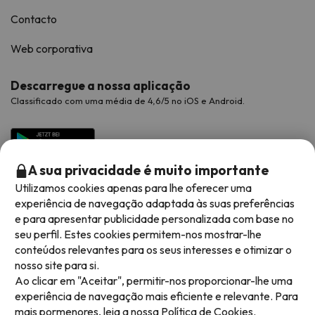
Contacto
Web corporativa
Descarregue a nossa aplicação
Classificado com uma média de 4,6/5 no iOS e Android.
A sua privacidade é muito importante
Utilizamos cookies apenas para lhe oferecer uma
experiência de navegação adaptada às suas preferências
e para apresentar publicidade personalizada com base no
seu perfil. Estes cookies permitem-nos mostrar-lhe
conteúdos relevantes para os seus interesses e otimizar o
Métodos de pagamento disponíveis
nosso site para si.
Ao clicar em "Aceitar", permitir-nos proporcionar-lhe uma
experiência de navegação mais eficiente e relevante. Para
mais pormenores, leia a nossa
Política de Cookies.