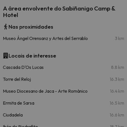
A área envolvente do Sabiñanigo Camp &
Hotel
Nas proximidades
Museo Ángel Orensanz y Artes del Serrablo
3 km
Locais de interesse
Cascada D'Os Lucas
8.8 km
Torre del Reloj
16.3 km
Museo Diocesano de Jaca - Arte Románico
16.4 km
Ermita de Sarsa
16.5 km
Ciudadela
16.6 km
Ibón de Piedrafita
18.7 km