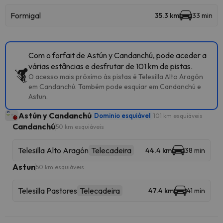
Formigal
35.3 km
33 min
Com o forfait de Astún y Candanchú, pode aceder a
várias estâncias e desfrutar de 101 km de pistas.
O acesso mais próximo às pistas é Telesilla Alto Aragón
em Candanchú. Também pode esquiar em Candanchú e
Astun.
Astún y Candanchú
Dominio esquiável
101 km esquiáveis
Candanchú
50 km esquiáveis
Telesilla Alto Aragón
Telecadeira
44.4 km
38 min
Astun
50 km esquiáveis
Telesilla Pastores
Telecadeira
47.4 km
41 min