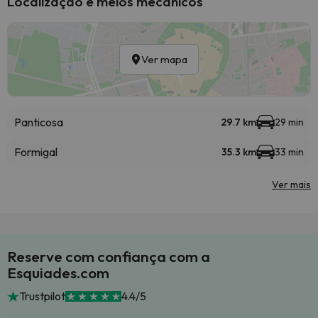
Localização e meios mecânicos
Ver mapa
Panticosa
29.7 km
29 min
Formigal
35.3 km
33 min
Ver mais
Reserve com confiança com a
Esquiades.com
Trustpilot
4.4/5