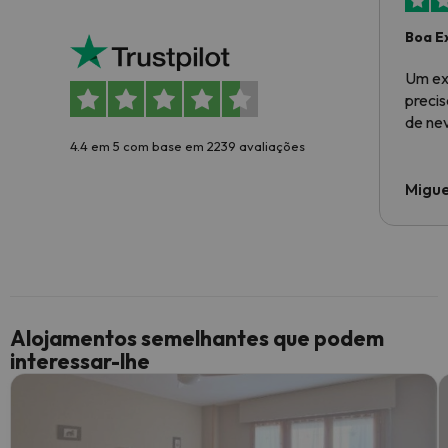
Boa E
Um ex
preci
de ne
4.4 em 5 com base em 2239 avaliações
Migue
Alojamentos semelhantes que podem
interessar-lhe