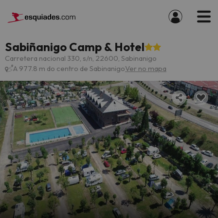
Sabiñanigo Camp & Hotel
Carretera nacional 330, s/n, 22600, Sabinanigo
A 977.8 m do centro de Sabinanigo
Ver no mapa