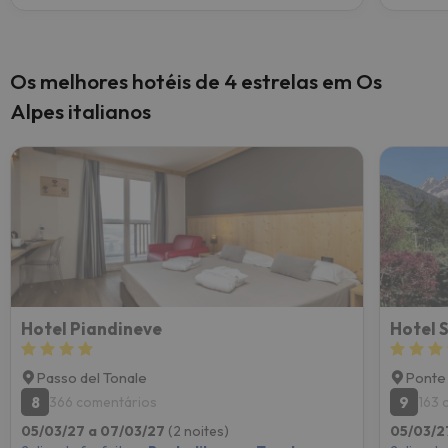
Os melhores hotéis de 4 estrelas em Os
Alpes italianos
Hotel Piandineve
Hotel 
Passo del Tonale
Ponte
8
9
366 comentários
163 
05/03/27 a 07/03/27
(2 noites)
05/03/2