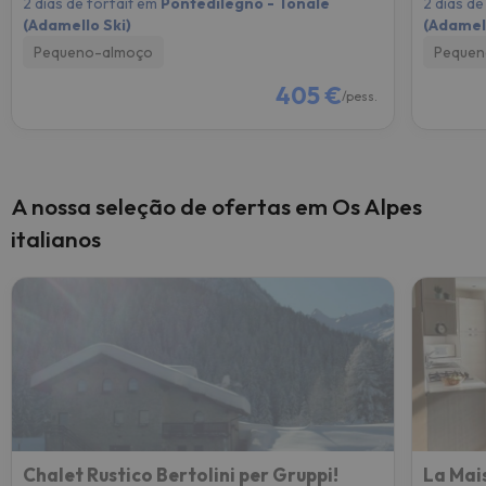
2 dias de forfait em
Pontedilegno - Tonale
2 dias de
(Adamello Ski)
(Adamell
Pequeno-almoço
Pequen
405 €
/pess.
A nossa seleção de ofertas em Os Alpes
italianos
Chalet Rustico Bertolini per Gruppi!
La Mai