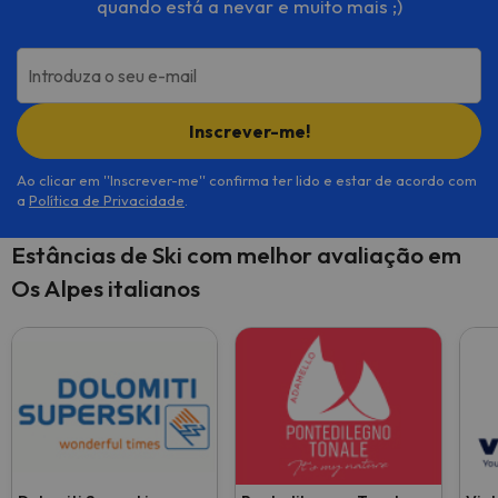
quando está a nevar e muito mais ;)
Introduza o seu e-mail
Inscrever-me!
Ao clicar em ''Inscrever-me'' confirma ter lido e estar de acordo com
a
Política de Privacidade
.
Estâncias de Ski com melhor avaliação em
Os Alpes italianos