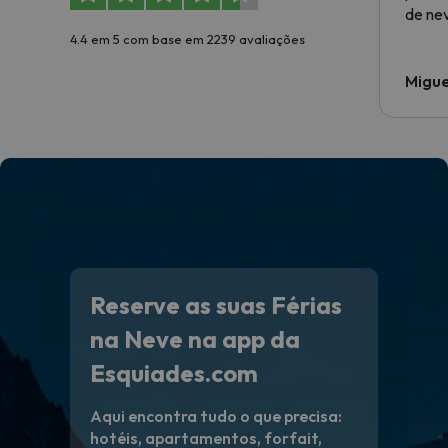
de ne
4.4 em 5 com base em 2239 avaliações
Migue
Reserve as suas Férias
na Neve na app da
Esquiades.com
Aqui encontra tudo o que precisa:
hotéis, apartamentos, forfait,