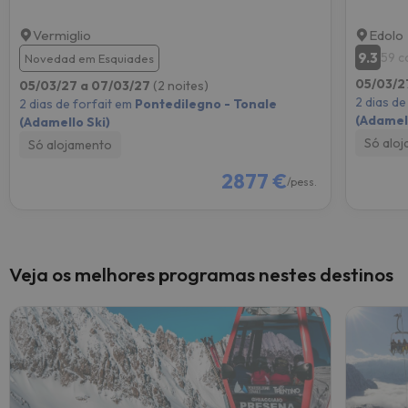
Vermiglio
Edolo
9.3
59 c
Novedad em Esquiades
05/03/2
05/03/27 a 07/03/27
(2 noites)
2 dias de
2 dias de forfait em
Pontedilegno - Tonale
(Adamell
(Adamello Ski)
Só alo
Só alojamento
2877 €
/pess.
Veja os melhores programas nestes destinos