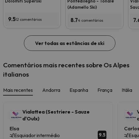
Dolomiti Superski
Pontedilegno - Tonale
Vial
(Adamello Ski)
Sauz
9.5
8.7
7.
12 comentários
4 comentários
Ver todas as estâncias de ski
Comentários mais recentes sobre Os Alpes
italianos
Mais recentes
Andorra
Espanha
França
Itália
Vialattea (Sestriere - Sauze
d'Oulx)
Elsa
Carlo
9.5
Esquiador intermédio
Esqu