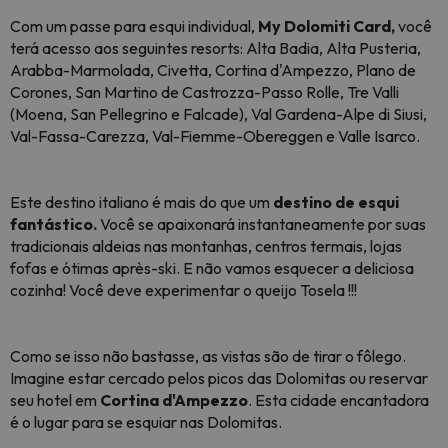
Com um passe para esqui individual,
My Dolomiti Card,
você
terá acesso aos seguintes resorts: Alta Badia, Alta Pusteria,
Arabba-Marmolada, Civetta, Cortina d'Ampezzo, Plano de
Corones, San Martino de Castrozza-Passo Rolle, Tre Valli
(Moena, San Pellegrino e Falcade), Val Gardena-Alpe di Siusi,
Val-Fassa-Carezza, Val-Fiemme-Obereggen e Valle Isarco.
Este destino italiano é mais do que um
destino de esqui
fantástico.
Você se apaixonará instantaneamente por suas
tradicionais aldeias nas montanhas, centros termais, lojas
fofas e ótimas après-ski. E não vamos esquecer a deliciosa
cozinha! Você deve experimentar o queijo Tosela !!!
Como se isso não bastasse, as vistas são de tirar o fôlego.
Imagine estar cercado pelos picos das Dolomitas ou reservar
seu hotel em
Cortina d'Ampezzo
. Esta cidade encantadora
é o lugar para se esquiar nas Dolomitas.