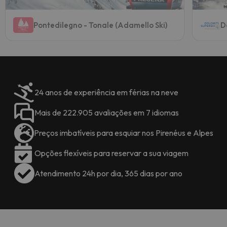
Pontedilegno - Tonale (Adamello Ski)
D
24 anos de experiência em férias na neve
Mais de 222.905 avaliações em 7 idiomas
Preços imbatíveis para esquiar nos Pirenéus e Alpes
Opções flexíveis para reservar a sua viagem
Atendimento 24h por dia, 365 dias por ano