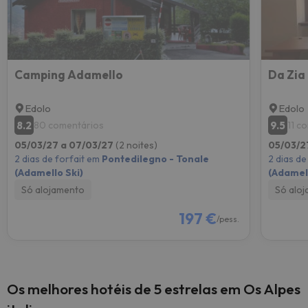
Camping Adamello
Da Zia
Edolo
Edolo
8.2
9.5
80 comentários
11 c
05/03/27 a 07/03/27
(2 noites)
05/03/2
2 dias de forfait em
Pontedilegno - Tonale
2 dias de
(Adamello Ski)
(Adamell
Só alojamento
Só alo
197 €
/pess.
Os melhores hotéis de 5 estrelas em Os Alpes