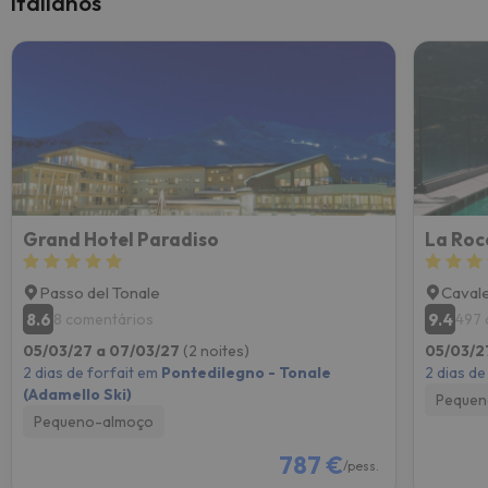
italianos
Grand Hotel Paradiso
La Roc
Passo del Tonale
Caval
8.6
9.4
8 comentários
497 
05/03/27 a 07/03/27
(2 noites)
05/03/2
2 dias de forfait em
Pontedilegno - Tonale
2 dias de
(Adamello Ski)
Pequen
Pequeno-almoço
787 €
/pess.