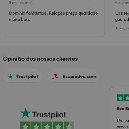
5 meses atrás
4 mese
Domínio fantástico. Relação preço qualidade
Los se
muito boa.
gustad
pistas 
Traduzi
alguna
Opinião dos nossos clientes
Trustpilot
Esquiades.com
Boa E
Um ex
preci