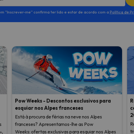
em ''Inscrever-me'' confirma ter lido e estar de acordo com a
Política de P
Pow Weeks - Descontos exclusivos para
R
esquiar nos Alpes franceses
c
2
Está à procura de férias na neve nos Alpes
R
s
franceses? Apresentamos-lhe as Pow
t
»,
Weeks: ofertas exclusivas para esquiar nos Alpes