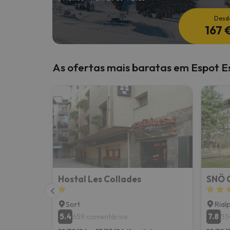
Desd
167 
As ofertas mais baratas em Espot E
Hostal Les Collades
SNÖ C
Sort
Rial
5.4
7.8
659 comentários
55