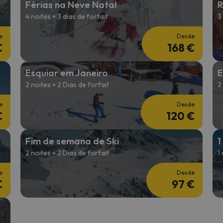
Férias na Neve Natal
R
4 noites + 3 dias de forfait
3
 caminho. Assim que encontrar a sua bússola, estará de volta.
e
Desde
€
168 €
Esquiar em Janeiro
E
2 noites + 2 Dias de forfait
2
e
Desde
€
120 €
Fim de semana de Ski
1
2 noites + 2 Dias de forfait
1
e
Desde
€
97 €