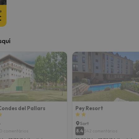
e
€
squí
ondes del Pallars
Pey Resort
p
Sort
8.4
0 comentários
542 comentários