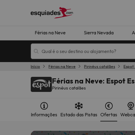
Férias na Neve
Sierra Nevada
A
Início
Férias na Neve
Pirinéus catalães
Espot 
Férias na neve
Hotéis de montan
Férias na Neve: Espot Es
Pirinéus catalães
Informações
Estado das Pistas
Ofertas
Webc
Oops, não encontramos nenhum resultado que 