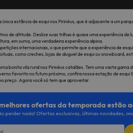
a única estância de esqui nos Pirinéus, que é adjacente a um par
s de altitude. Deslize suas trilhas é quase uma experiência de l
tura, em suma, uma verdadeira experiência alpina.
etições internacionais, o que permite que a experiência de esqui
ituais, como creches, lojas de aluguel de esqui ou snowboard, e
a bonita vila rural nos Pirinéus catalães. Tem uma vasta gama de
verno favorito no futuro próximo, confira nossa estação de esq
o no preço. Agora você só tem que aproveitar.
melhores ofertas da temporada estão a
o perder nada! Ofertas exclusivas, últimas novidades, on
il