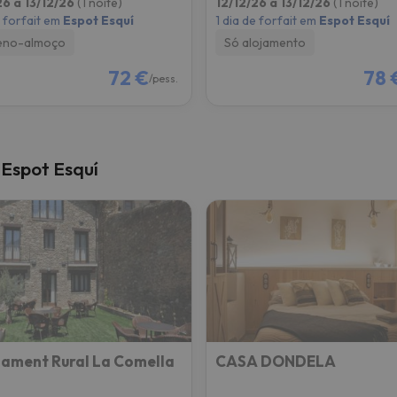
26 a 13/12/26
(1 noite)
12/12/26 a 13/12/26
(1 noite)
e forfait em
Espot Esquí
1 dia de forfait em
Espot Esquí
eno-almoço
Só alojamento
72 €
78 
/pess.
 Espot Esquí
jament Rural La Comella
CASA DONDELA