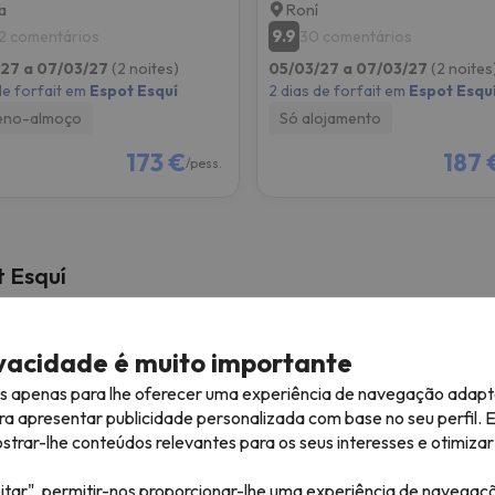
a
Roní
9.9
2 comentários
30 comentários
/27 a 07/03/27
(2 noites)
05/03/27 a 07/03/27
(2 noites
de forfait em
Espot Esquí
2 dias de forfait em
Espot Esqu
eno-almoço
Só alojamento
173 €
187 
/pess.
t Esquí
ivacidade é muito importante
es apenas para lhe oferecer uma experiência de navegação adapt
ra apresentar publicidade personalizada com base no seu perfil. 
rar-lhe conteúdos relevantes para os seus interesses e otimizar 
itar", permitir-nos proporcionar-lhe uma experiência de navegaç