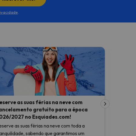
rivacidade
.
eserve as suas férias na neve com
Reserve 
ancelamento gratuito para a época
Beneficie
026/2027 no Esquiades.com!
Aproveite 
eserve as suas férias na neve com toda a
sua férias
ranquilidade, sabendo que garantimos um
Esquiades