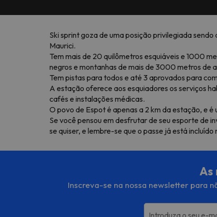
Ski sprint goza de uma posição privilegiada sendo 
Maurici.
Tem mais de 20 quilômetros esquiáveis e 1000 metro
negros e montanhas de mais de 3000 metros de al
Tem pistas para todos e até 3 aprovados para comp
A estação oferece aos esquiadores os serviços hab
cafés e instalações médicas.
O povo de Espot é apenas a 2 km da estação, e é um
Se você pensou em desfrutar de seu esporte de in
se quiser, e lembre-se que o passe já está incluíd
As 
Inscreva-se na nossa newsletter para nã
Introduza o seu e-ma