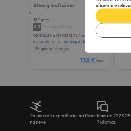
eficiente e relev
Alberg les Daines
SNÖ C
Espot
Rial
8.3
7.8
231 comentários
55
05/03/27 a 07/03/27
(2 noites)
05/03
2 dias de forfait em
Espot Esquí
2 dias 
Pequeno-almoço
Pequ
138 €
/pess.
24 anos de experiência em férias
Mais de 222.905
na neve
7 idiomas