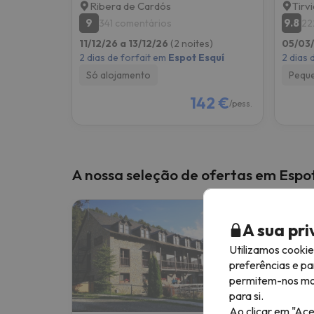
Ribera de Cardós
Tirvi
9
9.8
341 comentários
22
11/12/26 a 13/12/26
(2 noites)
05/03
2 dias de forfait em
Espot Esquí
2 dias 
Só alojamento
Pequ
142 €
/pess.
A nossa seleção de ofertas em Espo
A sua pr
Utilizamos cooki
preferências e pa
permitem-nos most
para si.
Ao clicar em "Ace