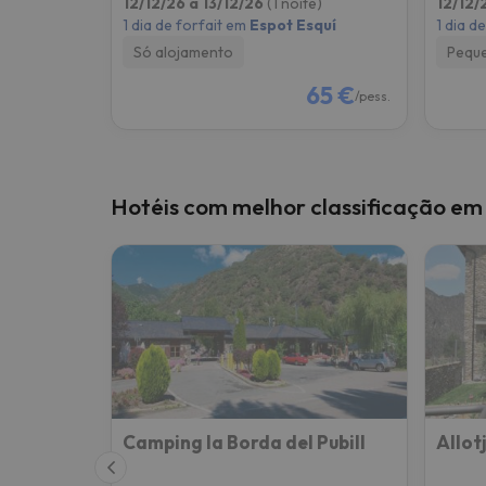
12/12/26 a 13/12/26
(1 noite)
12/12/
1 dia de forfait em
Espot Esquí
1 dia d
Só alojamento
Pequ
65 €
/pess.
Hotéis com melhor classificação em
Camping la Borda del Pubill
Allot