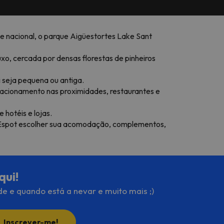
que nacional, o parque Aigüestortes Lake Sant
uxo, cercada por densas florestas de pinheiros
 seja pequena ou antiga.
stacionamento nas proximidades, restaurantes e
 hotéis e lojas.
ui Espot escolher sua acomodação, complementos,
qui!
de e quando está a nevar e muito mais ;)
Inscrever-me!