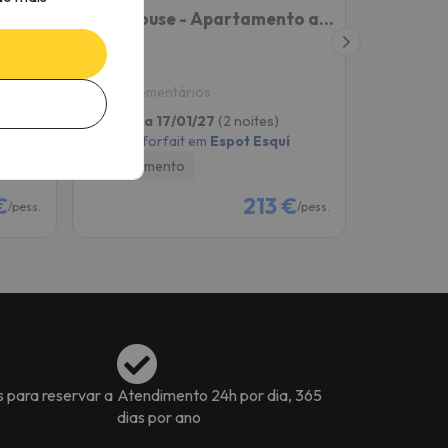
Espot
Roxy House - Apartamento a pie de pistas de Espot
Camping 
Espot
Espot
9.4
8.6
78 comentários
428 co
15/01/27 a 17/01/27
(2 noites)
11/12/26 a 
í
2 dias de forfait em
Espot Esquí
2 dias de f
Só alojamento
Só alojam
€
213 €
/pess.
/pess.
s para reservar a
Atendimento 24h por dia, 365
dias por ano