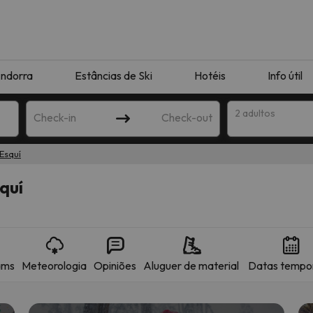
ndorra
Estâncias de Ski
Hotéis
Info útil
2 adultos
Check-in
Check-out
Esquí
ha
quí
ams
Meteorologia
Opiniões
Aluguer de material
Datas tempo
corresponda à sua pesquisa. Tente modificar o destino.