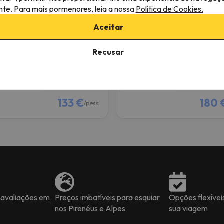
ante. Para mais pormenores, leia a nossa
Política de Cookies.
ondes del Pallars
Apartamento Minairons 
Aceitar
p
Espot
9.3
0 comentários
44 comentários
Recusar
/27 a 07/03/27
(2 noites)
08/01/27 a 10/01/27
(2 noites)
de forfait em
Espot Esquí
2 dias de forfait em
Espot Esqu
eno-almoço
Só alojamento
133 €
180 
/pess.
 avaliações em
Preços imbatíveis para esquiar
Opções flexívei
nos Pirenéus e Alpes
sua viagem