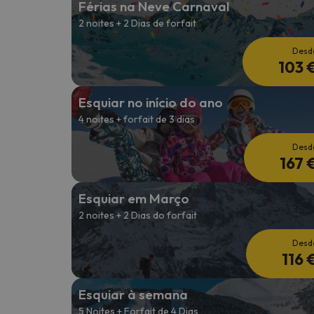
Férias na Neve Carnaval
2 noites + 2 Dias de forfait
Bem, parece que o nosso Seeker perdeu o seu
Desd
103 
Esquiar no início do ano
4 noites + forfait de 3 dias
Desd
167 
Esquiar em Março
2 noites + 2 Dias do forfait
Desd
116 
Esquiar à semana
5 Noites + Forfait de 4 Dias